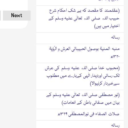
(عقلمند کا مقصد کہ بے شك احکام شرع
Next
حبیب الله صلی الله تعالٰی علیہ وسلم کے
اختیار میں ہیں)
رسالہ
منبہ المنیۃ بوصول الحبیبالی العرش و الرّؤیۃ
۱۳۲۰ھ
(محبوب خدا صلی الله علیہ وسلم کی عرش
تك رسائی اوردیدار الٰہی کےبارے میں مطلوب
سےخبردار کرنیوالا)
(نور مصطفی صلی الله تعالٰی علیہ وسلم کے
بیان میں صفائی باطن کے انعامات)
صلات الصفاء فی نورالمصطفٰی ۱۳۲۹ھ
رسالہ