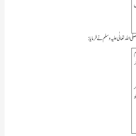
 الله تعالٰی علیہ وسلم نے فرمایا:
م
ر
ر
و