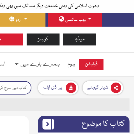
دعوت اسلامی کی دینی خدمات دیگر ممالک میں بھی دیک
ویب سائٹس
اردو
میڈیا
کورسز
م
ہوم
ہمارے بارے میں
اسل
ڈونیشن
شیئر کیجئے
پی ڈی ایف
کتاب کا موضوع