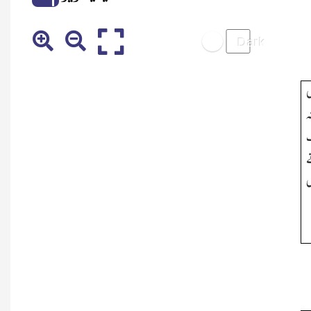
ں
ہ
ف
ے
ں