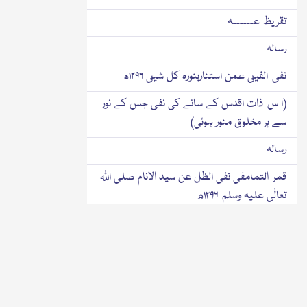
تقریظ عــــــہ
رسالہ
نفی الفیئ عمن استناربنورہ کل شیئ ۱۲۹۶ھ
(ا س ذات اقدس کے سائے کی نفی جس کے نور
سے ہر مخلوق منور ہوئی)
رسالہ
قمر التمامفی نفی الظل عن سید الانام صلی اللہ
تعالٰی علیہ وسلم ۱۲۹۶ھ
(سرورعالم صلی الله تعالٰی علیہ وسلم سے سایہ
کی نفی میں کامل چاند)
رسالہ
ھدی الحیران فی نفی الفیئ عن سید الاکوان