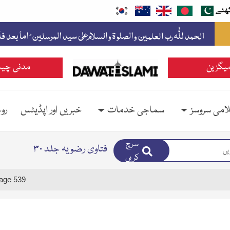
ھئے
یگزین
مدنی چین
امی سروسز
سماجی خدمات
خبریں اور اپڈیٹس
رو
سرچ
فتاوی رضویہ جلد ۳۰
کریں
age 539