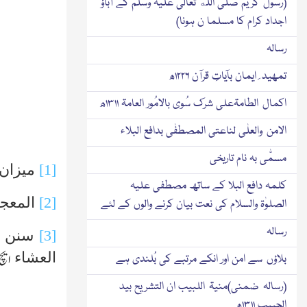
(رسول کریم صلی الله تعالٰی علیہ وسلم کے آباؤ
اجداد کرام کا مسلما ن ہونا)
رسالہ
تمھید ِ ایمان بآیاتِ قرآن ۱۲۲۶ھ
اکمال الطامۃعلی شرك سُوی بالامُور العامۃ ۱۳۱۱ھ
الامن والعلٰی لناعتی المصطفٰی بدافع البلاء
مسمّٰی بہ نام تاریخی
[1]
میزان 
کلمہ دافع البلا کے ساتھ مصطفی علیہ
[2]
المعجم
الصلوٰۃ والسلام کی نعت بیان کرنے والوں کے لئے
رسالہ
[3]
سنن اب
العشاء
ایچ
بلاؤں سے امن اور انکے مرتبے کی بُلندی ہے
(رسالہ ضمنی)منیۃ اللبیب ان التشریح بید
الحبیب ۱۳۱۱ھ