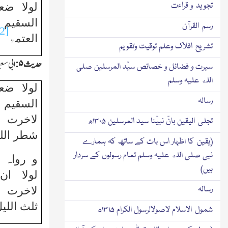
تجوید و قراءت
لولا ض
السقیم
رسم القرآن
[2]
العتمۃ
تشریح افلاك وعلم توقیت وتقویم
حدیث
۵:
ابی سعی
سیرت و فضائل و خصائص سیّد المرسلین صلی
الله علیہ وسلم
لولا ض
رسالہ
السقیم 
لاخرت ھ
تجلی الیقین بانّ نبیّنا سید المرسلین ۱۳۰۵ھ
شطر الل
(یقین کا اظہار اس بات کے ساتھ کہ ہمارے
نبی صلی الله علیہ وسلم تمام رسولوں کے سردار
و رواہ 
ہیں)
لولا ان
رسالہ
لاخرت ص
ثلث اللی
شمول الاسلام لاصولالرسول الکرام ۱۳۱۵ھ