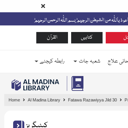
ل
کتابیں
القرآن
حانی علاج
شعبہ جات
رابطہ کیجئے
Home
Al Madina Library
Fatawa Razawiyya Jild 30
P
کیٹیگریز