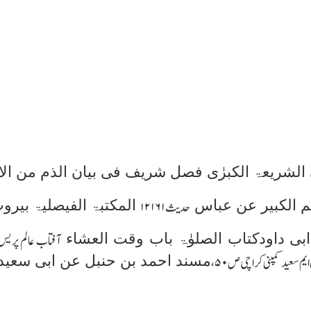
الشریعۃ الکبرٰی فصل شریف فی بیان الذم من الائ
 الکبیر عن عباس
المکتبۃ الفیصلیۃ بیر
حدیث
۱۲۱۶۱
ی داودکتاب الصلوٰۃ باب وقت العشاء
آفتاب عالم پریس
مسند احمد بن حنبل عن ابی سعید
 ایم سعید کمپنی کراچی ص
۵۰،