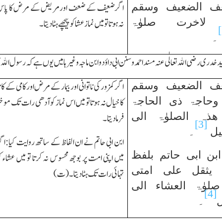
عف الضعیف وسقم
اگرضعیف کے ضعف اورمریض کے مرض کا پاس
 لاخرت صلوٰۃ
نہ ہوتا تو میں نماز عشاکو پیچھے ہٹادیتا۔
۔
د خدری رضی الله تعالٰی عنہ مسند احمد وسنن ابی داؤد وابن ماجہ وغیرہا میں یوں ہے کہ رسول الله صلی
عف الضعیف وسقم
اگر کمزور کی ناتوانی اوربیمار کے مرض اورکامی کے کا
وحاجۃ ذی الحاجۃ
کا خیال نہ ہوتا تو میں اس نماز کو آدھی رات تك موخ
ذہ الصلوٰۃ الی
فرما دیتا۔
[3]
یل
۔
ابن ابی حاتم نے ان الفاظ کے ساتھ روایت کیا:اگ
ابن ابی حاتم بلفظ
میں اپنی امت پر بوجھ محسوس نہ کرتا تو میں عشاء ک
 یثقل علی امتی
تہائی رات تك ہٹا دیتا۔(ت)
لوٰۃ العشاء الی
[4]
ل
۔