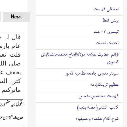
اجمالی فہرست
Next
پیش لفظ
تیسویں۳ ۰ جلد
قال لہ 
تحدیثِ نعمت
عام یارسو
قلت نعم
ازقلم حضرت علامہ مولاناالحاج محمدمنشاتابش
قصوری
صلی الله
یخفف عل
سینئر مدرس جامعہ نظامیہ لاہور
کثرۃ الس
عظیم ترینکارنامہ
ماترکتم
فہرست مضامین مفصل
اقول:
یہ مضمون ب
کتاب الشتی(حصّۂ پنجم)
حدیث
۴:
ابن عبا
شرح کلام علماء و صوفیاء