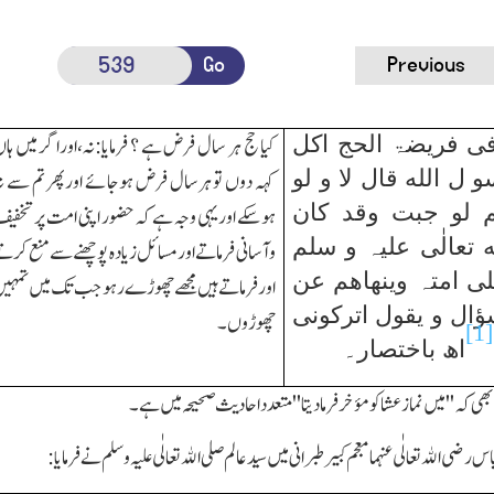
Go
Previous
فی فریضۃ الحج اکل
کیا حج ہر سال فرض ہے ؟ فرمایا:نہ،اوراگر میں ہا
 ل الله قال لا و لو
کہہ دوں تو ہرسال فرض ہوجائے اورپھر تم سے ن
 لو جبت وقد کان
ہوسکے اوریہی وجہ ہے کہ حضور اپنی امت پر تخفی
 تعالٰی علیہ و سلم
وآسانی فرماتے اورمسائل زیادہ پوچھنے سے منع کرت
ی امتہ وینھاھم عن
اورفرماتے ہیں مجھے چھوڑے رہو جب تك میں تمہی
ؤال و یقول اترکونی
چھوڑوں۔
[1]
اھ باختصار۔
ھی کہ ''میں نماز عشاکو مؤخر فرمادیتا''متعدد احادیث صحیحہ میں ہے۔
س رضی الله تعالٰی عنہما معجم کبیر طبرانی میں سید عالم صلی الله تعالٰی علیہ وسلم نے فرمایا: