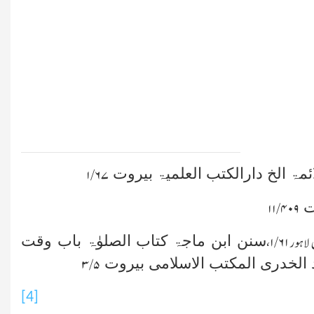
مۃ الخ دارالکتب العلمیۃ بیروت
۱/۶۷
وت
۱۱/۴۰۹
سنن ابن ماجۃ کتاب الصلوٰۃ باب وقت
 لاہور
۱/۶۱،
 الخدری المکتب الاسلامی بیروت
۳/۵
[4]