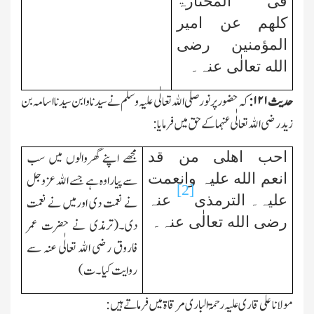
فی المختارۃ
کلھم عن امیر
المؤمنین رضی
الله تعالٰی عنہ۔
حدیث
۱۲۱:
کہ حضور پرنور صلی الله تعالٰی علیہ وسلم نے سیدنا وابن سیدنا اسامہ بن
زید رضی الله تعالٰی عنہما کے حق میں فرمایا:
احب اھلی من قد
مجھے اپنے گھروالوں میں سب
انعم الله علیہ وانعمت
سے پیاراوہ ہے جسے الله عزوجل
[2]
علیہ۔ الترمذی
عنہ
نے نعمت دی اورمیں نے نعمت
رضی الله تعالٰی عنہ۔
دی۔(ترمذی نے حضرت عمر
فاروق رضی الله تعالٰی عنہ سے
روایت کیا۔ت)
مولانا علی قاری علیہ رحمۃ الباری مرقاۃ میں فرماتے ہیں: