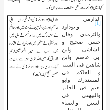
کہا:میں ابو بکرسے کبھی سبقت نہ لے جاؤں گا۔
الدارمی
دارمی،ابوداود،ترمذی،شاشی،ابن ابی
[1]
وابوداود
عاصم اورابن شاہین نے سنۃ میں اورحاکم
والترمذی وقال
نے مستدرك میں اورابو نعیم نے حلیۃ میں
حسن صحیح و
اوربیہقی نے سنن میں اورضیاء نے مختار ہ
الشاشی وابن
میں سب نے امیر المومنین(عمر
ابی عاصم وابن
فاروق)رضی الله تعالٰی عنہ سے روایت
شاھین فی السنۃ
کیا۔ دارمی،ابو داوداورترمذی نے اسے
و الحاکم فی
حسن صحیح کہا۔(ت)
المستدرك وابو
نعیم فی الحلیۃ
والبیھقی فی
السنن
والضیاء