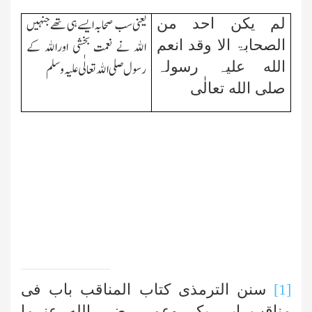
لم یکن احد من
یعنی سب صحابہ ایسے ہی تھے جنہیں
الصحابۃ الا وقد انعم
الله نے نعمت بخشی اورالله کے
الله علیہ رسولہ
رسول صلی الله تعالٰی علیہ وسلم
صلی الله تعالٰی
[1]
سنن الترمذی کتاب المناقب باب فی
مناقب ابی بکر وعمر رضی الله عنہما