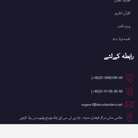
صراط الجنان
القرآن الکریم
پریئر ٹائمز
کلمہ اینڈ دعا
رابطہ کےلئے
21-34921391-93(92+)
21-111-25-26-92(92+)
support@dawateislami.net
عالمی مدنی مرکز فیضان مدینہ ، نزد پی ٹی سی ایل ایکسچینج یونیورسٹی روڈ کراچی
©کاپی رائٹ 2026 شعبہ آئی ٹی، دعوتِ اسلامی