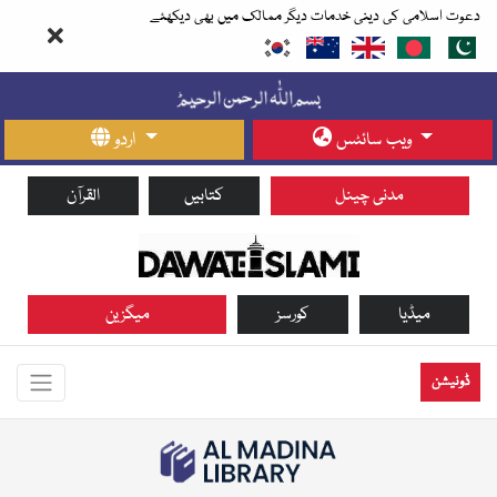
دعوت اسلامی کی دینی خدمات دیگر ممالک میں بھی دیکھئے
ویب سائٹس
اردو
مدنی چینل
کتابیں
القرآن
میڈیا
کورسز
میگزین
ڈونیشن