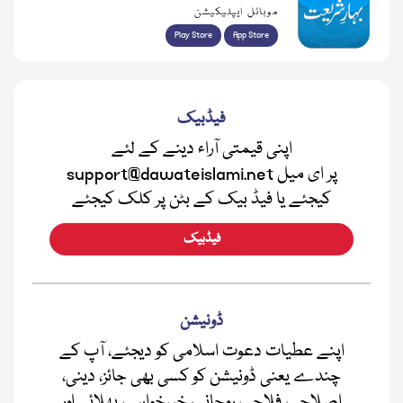
موبائل ایپلیکیشن
Play Store
App Store
فیڈبیک
اپنی قیمتی آراء دینے کے لئے
support@dawateislami.net پر ای میل
کیجئے یا فیڈ بیک کے بٹن پر کلک کیجئے
فیڈبیک
ڈونیشن
اپنے عطیات دعوت اسلامی کو دیجئے، آپ کے
چندے یعنی ڈونیشن کو کسی بھی جائز، دینی،
اصلاحی، فلاحی، روحانی، خیرخواہی، بھلائی اور