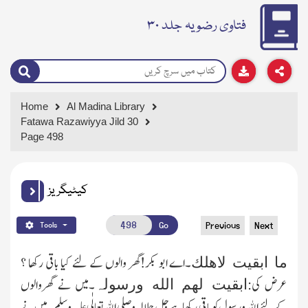
فتاوی رضویہ جلد ۳۰
Home
Al Madina Library
Fatawa Razawiyya Jild 30
Page 498
کیٹیگریز
Go
Previous
Next
Tools
۔اے ابو بکر!گھر والوں کے لئے کیا باقی رکھا ؟
ما ابقیت لاھلك
عرض کی:
۔میں نے گھروالوں
ابقیت لھم الله ورسولہ
کےلئے الله ورسول کو باقی رکھا ہے جل جلالہ و
صلی الله تعالٰی علیہ وسلم
۔میں نے