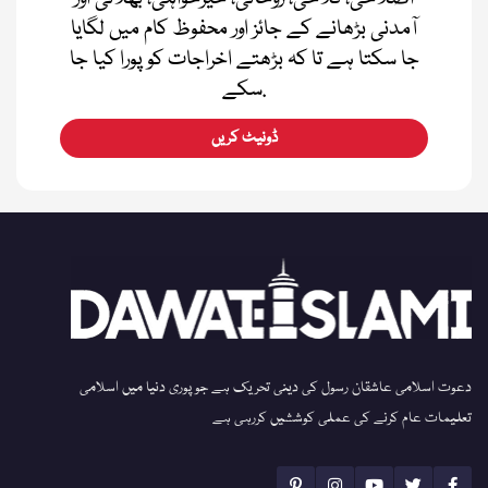
آمدنی بڑھانے کے جائز اور محفوظ کام میں لگایا
جا سکتا ہے تا کہ بڑھتے اخراجات کو پورا کیا جا
سکے.
ڈونیٹ کریں
دعوت اسلامی عاشقان رسول کی دینی تحریک ہے جو پوری دنیا میں اسلامی
تعلیمات عام کرنے کی عملی کوششیں کررہی ہے