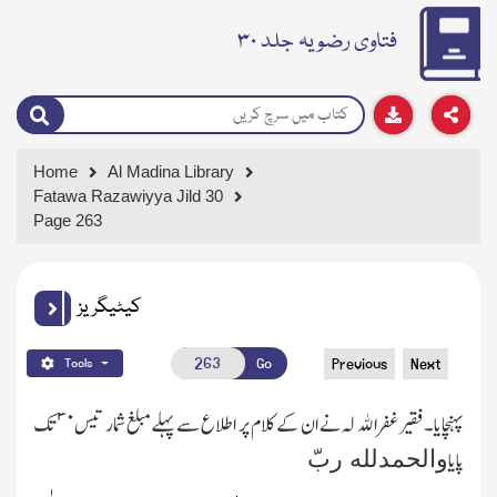
فتاوی رضویہ جلد ۳۰
Home
Al Madina Library
Fatawa Razawiyya Jild 30
Page 263
کیٹیگریز
Go
Previous
Next
Tools
۳۰
پہنچایا۔فقیر غفرالله لہ نے ان کے کلام پر اطلاع سے پہلے مبلغ شمار تیس
تك
پایا
والحمدلله ربّ