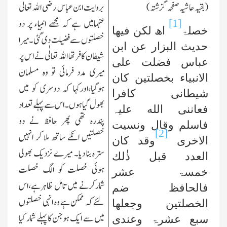
(بقیہ حاشیہ صفحہ گزشتہ)
بروایت ابن عباس رضی الله تعالٰی
عنہمامیں ہے کہ مجھے انبیاء پر دو
[1]
خصلۃ
اھ لکن فیھا
خصلتوں سے فضیلت دی گئی۔میرا
حدیث البزار عن ابن
شیطان کافر تھا الله تعالٰی نے اس پر
عباس فضلت علی
میری مدد فرمائی تو وہ مسلمان
الانبیاء بخصلتین کان
ہوگیا،اورکہا کہ دوسری کو میں
شیطانی کافرا
بھول گیاہوں۔اس سے پہلے تعداد
فعاننی الله علیہ
پندرہ تھی پھر حافظ نے دو
فاسلم وقال ونسیت
[2]
خصلتیں انکے ساتھ ملا کر انہیں
الاخری
وقد کان
سترہ بنا دیا۔ میرے نزدیك بھولی
العدد قبل ذٰلك
ہوئی خصلت کو الگ خصلت
خمسۃ عشر
شمارکرنے میں تامل ظاہرہے،اس
فالحافظ ضم
لئے کہ ممکن ہے وہ انہی خصلتوں
الخصلتین وجعلھا
میں سے ایك ہوجن کا پہلے شمار کیا
سبع عشرۃ وعندی