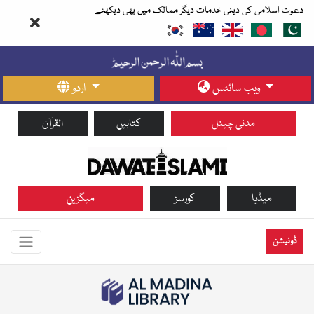
دعوت اسلامی کی دینی خدمات دیگر ممالک میں بھی دیکھئے
ویب سائٹس
اردو
مدنی چینل
کتابیں
القرآن
میڈیا
کورسز
میگزین
ڈونیشن