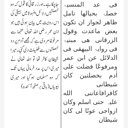
جاچکا ہے۔اورزرقانی کا قول کہ وہ
فی عد المنسیۃ
خصلتیں دلائل النبوۃ میں بیہقی کی
خصلۃ بحیالھا تامل
اس روایت میں بیان ہوئی ہیں جو
ظاھر لجواز ان تکون
بعض ماعدت وقول
ابن عمر رضی الله تعالٰی عنہما سے
الزرقانی ھی مبنیۃ
مرفوعًا مروی ہے کہ مجھے آدم پر دو
فی روایۃ البیھقی فی
خصلتوں سے فضیلت دی گئی۔میرا
الدلائل عن ابن عمر
شیطان کافر تھا تو الله تعالٰی نے
ومرفوعًا فضلت علی
میری اس پر مدد فرمائی یہاں تك
اٰدم بخصلتین کان
کہ وہ مسلمان ہوگیا اور میری
شیطانی
بیویاں
(باقی برصفحہ آئندہ)
کافرافاعاننی الله
علیہ حتی اسلم وکان
ازواجی عونًا لی کان
شیطان