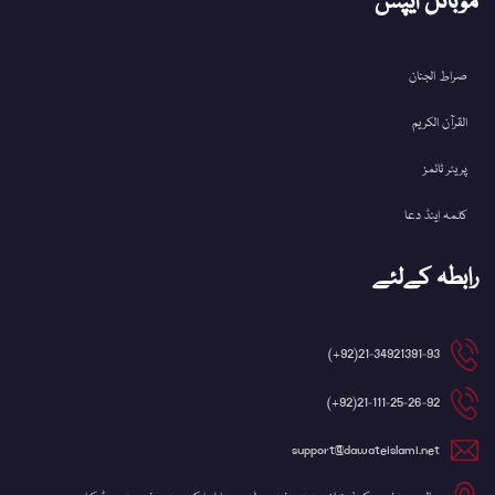
موبائل ایپس
صراط الجنان
القرآن الکریم
پریئر ٹائمز
کلمہ اینڈ دعا
رابطہ کےلئے
21-34921391-93(92+)
21-111-25-26-92(92+)
support@dawateislami.net