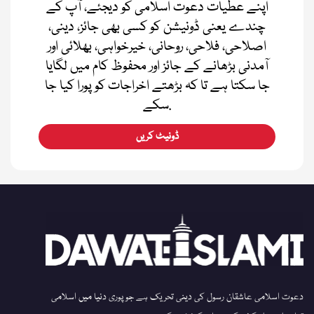
اپنے عطیات دعوت اسلامی کو دیجئے، آپ کے
چندے یعنی ڈونیشن کو کسی بھی جائز، دینی،
اصلاحی، فلاحی، روحانی، خیرخواہی، بھلائی اور
آمدنی بڑھانے کے جائز اور محفوظ کام میں لگایا
جا سکتا ہے تا کہ بڑھتے اخراجات کو پورا کیا جا
سکے.
ڈونیٹ کریں
دعوت اسلامی عاشقان رسول کی دینی تحریک ہے جو پوری دنیا میں اسلامی