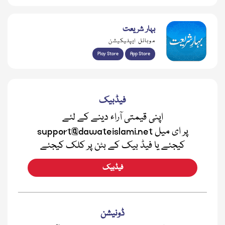
بہار شریعت
موبائل ایپلیکیشن
Play Store
App Store
فیڈبیک
اپنی قیمتی آراء دینے کے لئے
support@dawateislami.net پر ای میل
کیجئے یا فیڈ بیک کے بٹن پر کلک کیجئے
فیڈبیک
ڈونیشن