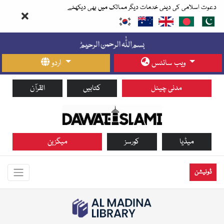
دعوت اسلامی کی دینی خدمات دیگر ممالک میں بھی دیکھئے
ویب سائٹس
اردو
مدنی چینل
کتابیں
القرآن
میڈیا
کورسز
میگزین
ڈونیشن