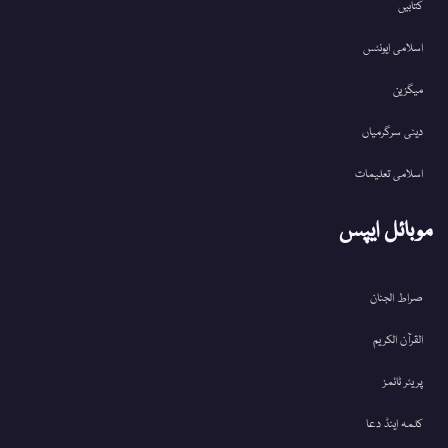
کتابیں
اسلامی ایونٹس
میگزین
دینی سرگرمیاں
اسلامی تعلیمات
موبائل ایپس
صراط الجنان
القرآن الکریم
پریئر ٹائمز
کلمہ اینڈ دعا