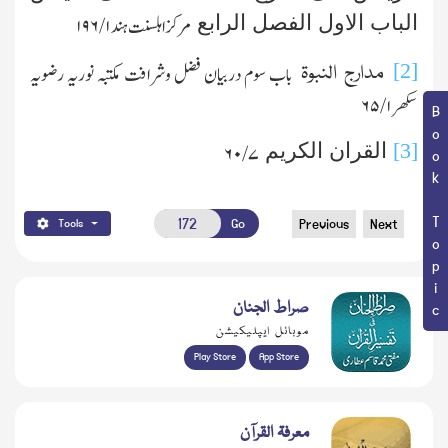
الباب الاول الفصل الرابع
مرکز اہلسنت ہند ۱/ ۱۹۶
[2]
مدارج النبوۃ
باب سوم دربیان فضل وشرافت مکتبہ نوریہ رضویہ
سکھر ۱/ ۶۵
Book Topic
[3]
القران الکریم
۷ /۶۰
Go
Previous
Next
Tools
صراط الجنان
موبائل ایپلیکیشن
Play Store
App Store
معرفۃ القرآن