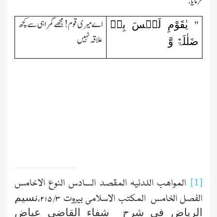
فرمایا:
یٰقَوْمِ لَیۡسَ بِیۡ
اے میری قوم !مجھے گمراہی سے کچھ
"
علاقہ نہیں
ضَلٰلَۃٌ وَّ
[1]
المواھب اللدنیہ المقصد السادس النوع الاخامس
نسیم
الفصل الخامس المکتب الاسلامی بیروت
۳/ ۲۱۵،
الریاض فی شرح شفاء القاضی عیاض