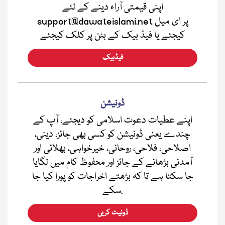
اپنی قیمتی آراء دینے کے لئے
support@dawateislami.net پر ای میل
کیجئے یا فیڈ بیک کے بٹن پر کلک کیجئے
فیڈبیک
ڈونیشن
اپنے عطیات دعوت اسلامی کو دیجئے، آپ کے
چندے یعنی ڈونیشن کو کسی بھی جائز، دینی،
اصلاحی، فلاحی، روحانی، خیرخواہی، بھلائی اور
آمدنی بڑھانے کے جائز اور محفوظ کام میں لگایا
جا سکتا ہے تا کہ بڑھتے اخراجات کو پورا کیا جا
سکے.
ڈونیٹ کریں