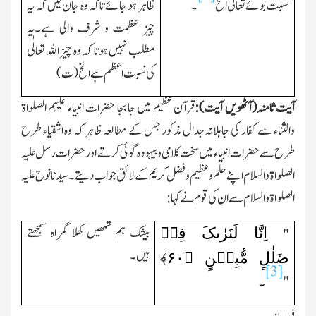
نسبت بوئے تعالٰی الخ
۔
ظاہر ہو جائے تاکہ وہ جان لیں کہ یہ
چیز عظمت و شرف والی ہے۔یہ
مطلب نہیں ہوتا کہ وہ چیز الله تعالٰی
کی نسبت اعظم ہے الخ(ت)
آیت ثامنہ(آٹھویں آیت):
قرآن عظیم میں جا بجا حضرات انبیاء علیہم الصلواۃ
والثناء سے کفار کی جاہلانہ جدال مذکور جس کے مطالعہ ظاہر کہ وہ اشقیاء طرح
طرح سے حضرات انبیاء میں سخت کلامی و بیہودہ گوئی کرتے اور حضرات رسل علیہ
الصلواۃ و السلام اپنے حلم و عظیم و فضل کریم کے لائق جواب دیتے۔سیدنا نوح علیہ
الصلواۃ والسلام سے ان کی قوم نے کہا:
اِنَّا لَنَرٰىکَ فِیۡ
بیشك ہم تمھیں کھلا گمراہ سمجھتے
"
ہیں۔
ضَلٰلٍ مُّبِیۡنٍ ﴿
۶۰
﴾
[3]
"
۔