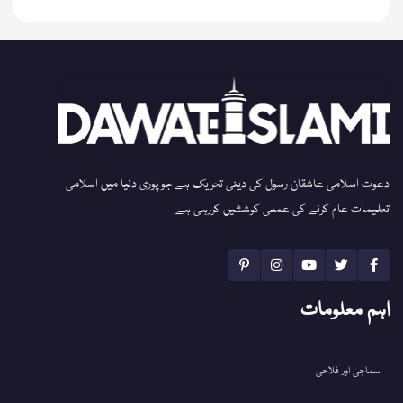
دعوت اسلامی عاشقان رسول کی دینی تحریک ہے جو پوری دنیا میں اسلامی
تعلیمات عام کرنے کی عملی کوششیں کررہی ہے
اہم معلومات
سماجی اور فلاحی