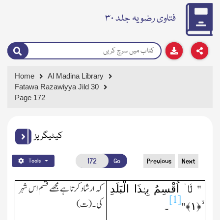
فتاوی رضویہ جلد ۳۰
Home
Al Madina Library
Fatawa Razawiyya Jild 30
Page 172
کیٹیگریز
Go
Previous
Next
Tools
لَاۤ اُقْسِمُ بِہٰذَا الْبَلَدِ
کہ ارشاد کرتا ہے مجھے قسم اس شہر
"
[1]
کی۔(ت)
﴾
۱
ۙ﴿
"
۔