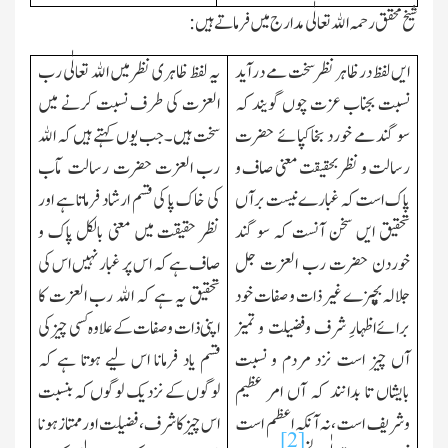
شیخ محقق رحمہ الله تعالٰی مدارج میں فرماتے ہیں:
ایں لفظ در ظاہر نظر سخت مے در آید
یہ لفظ ظاہری نظر میں الله تعالٰی رب
نسبت بجناب عزت چوں گویند کہ
العزت کی طرف نسبت کرنے میں
سو گندمے خورد بخاکپائے حضرت
سخت ہیں۔جب یوں کہتے ہیں کہ الله
رسالت و نظر بحقیقت معنی صاف و
رب العزت حضرت رسالت مآب
پاك است کہ غبارے نیست برآں
کی خاك پا کی قسم ارشاد فرماتا ہے اور
تحقیق ایں سخن آنست کہ سو گند
نظر حقیقت میں معنی بالکل پاك و
خوردن حضرت رب العزت جل
صاف ہے کہ اس پر غبار نہیں اس کی
جلالہ بچیزے غیر ذات و صفات خود
تحقیق یہ ہے کہ الله رب العزت کا
برائےاظہارِ شرف وفضیلت و تمیز
اپنی ذات و صفات کے علاوہ کسی چیز کی
آں چیز است نزد مردم و نسبت
قسم یاد فرمانا اس لیے ہوتا ہے کہ
بایشاں تا بدانند کہ آں امر عظیم
لوگوں کے نزدیك لوگوں کہ بنسبت
وشریف است،نہ آنکہ اعظم است
اس چیز کا شرف،فضلیت اور ممتاز ہونا
[2]