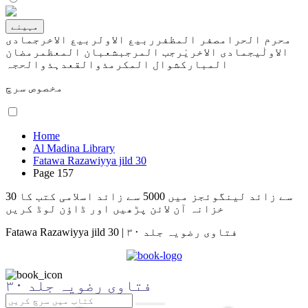
مہینے
محرم الحرام
صفر المظفر
ربیع الاول
ربیع الاخر
جمادی
الاولٰی
جمادی الاخریٰ
رجب المرجب
شعبان المعظم
رمضان
المبارک
شوال المکرم
ذوالقعدہ
ذوالحجہ
مخصوص سرچ
Home
Al Madina Library
Fatawa Razawiyya jild 30
Page 157
30 سے زائد لینگوئجز میں 5000 سے زائد اسلامی کتب کا
خزانہ آن لائن پڑھیں اور ڈاؤن لوڈ کریں
فتاوی رضویہ جلد ۳۰
|
Fatawa Razawiyya jild 30
فتاوی رضویہ جلد ۳۰