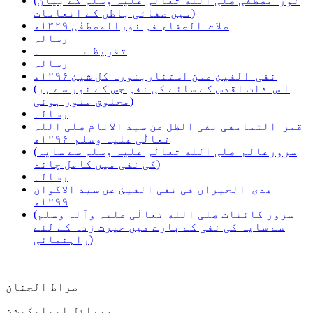
(نور مصطفی صلی الله تعالٰی علیہ وسلم کے بیان
میں صفائی باطن کے انعامات)
صلات الصفاء فی نورالمصطفٰی ۱۳۲۹ھ
رسالہ
تقریظ عــــــہ
رسالہ
نفی الفیئ عمن استناربنورہ کل شیئ ۱۲۹۶ھ
(ا س ذات اقدس کے سائے کی نفی جس کے نور سے ہر
مخلوق منور ہوئی)
رسالہ
قمر التمامفی نفی الظل عن سید الانام صلی اللہ
تعالٰی علیہ وسلم ۱۲۹۶ھ
(سرورعالم صلی الله تعالٰی علیہ وسلم سے سایہ
کی نفی میں کامل چاند)
رسالہ
ھدی الحیران فی نفی الفیئ عن سید الاکوان
۱۲۹۹ھ
(سرور کائنات صلی الله تعالٰی علیہ وآلہ وسلم
سے سایہ کی نفی کے بارے میں حیرت زدہ کے لئے
راہنمائی)
صراط الجنان
موبائل ایپلیکیشن