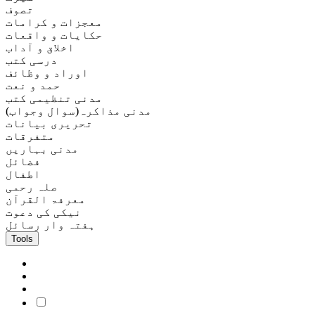
تصوف
معجزات و کرامات
حکایات و واقعات
اخلاق و آداب
درسی کتب
اوراد و وظائف
حمد و نعت
مدنی تنظیمی کتب
مدنی مذاکرہ(سوال وجواب)
تحریری بیانات
متفرقات
مدنی بہاریں
فضائل
اطفال
صلہ رحمی
معرفۃ القرآن
نیکی کی دعوت
ہفتہ وار رسائل
Tools