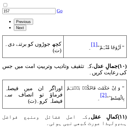
Go
Previous
Next
کچھ جوڑوں کو برتنے دی۔
[1]
اَزْوٰجًا مِّنْہُمْ
"
"
۔
(ت)
(۱۰)
جمالِ عدل
،کہ تثقیف وتادیب وتربیتِ امت میں جس
کی رعایت کریں۔
وَ اِنْ حَکَمْتَ فَاحْکُمۡ بَیۡنَہُمْ
"
اوراگر ان میں فیصلہ
فرماؤ تو انصاف سے
[2]
بِالْقِسْطِ ؕ
"
۔
فیصلہ کرو۔(ت)
(۱۱)
کمالِ عقل
،کہ اصل فضائل ومنبع فواضل
ہے،ولہذا عورت کبھی نبی ہوئی۔