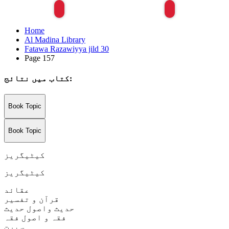
Home
Al Madina Library
Fatawa Razawiyya jild 30
Page 157
کتاب میں نتائج:
Book Topic
Book Topic
کیٹیگریز
کیٹیگریز
عقائد
قرآن و تفسیر
حدیث واصول حدیث
فقہ و اصول فقہ
سیرت