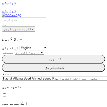
ڈونیشن
ڈونیشن
فلٹرز سے سرچ کریں
سرچ کریں
لینگوئج
مہینہ
کتابیں
کیٹیگریز
مصنف
مخصوص سرچ
ایک صفحے میں