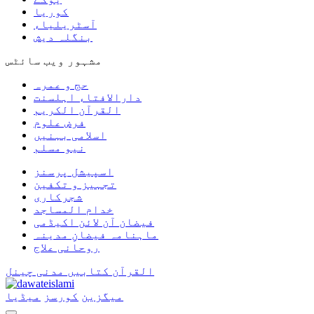
کوریا
آسٹریلیاء
بنگلہ دیش
مشہور ویب سائٹس
حج و عمرہ
دارالافتاء اہلسنت
القرآن الکریم
فرض علوم
اسلامی بہنیں
نیو مسلم
اسپیشل پرسنز
تجہیز و تکفین
شجرکاری
خدام المساجد
فیضان آن لائن اکیڈمی
ماہنامہ فیضانِ مدینہ
روحانی علاج
القرآن
کتابیں
مدنی چینل
میگزین
کورسز
میڈیا