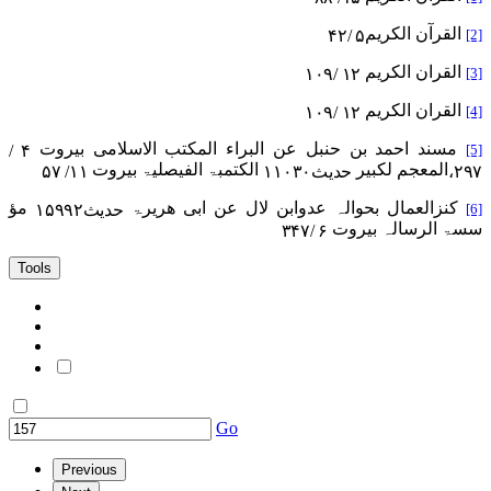
القرآن الکریم
[2]
۵ /۴۲
القران الکریم
[3]
۱۲ /۱۰۹
القران الکریم
[4]
۱۲ /۱۰۹
مسند احمد بن حنبل عن البراء المکتب الاسلامی بیروت
[5]
۴ /
المعجم لکبیر
الکتمبۃ الفیصلیۃ بیروت
۲۹۷،
حدیث
۱۱۰۳۰
۱۱/ ۵۷
کنزالعمال بحوالہ عدوابن لال عن ابی ھریرۃ
مؤ
[6]
حدیث
۱۵۹۹۲
سسۃ الرسالہ بیروت
۶ /۳۴۷
Tools
Go
Previous