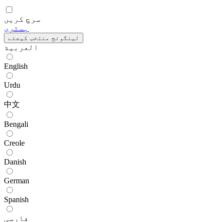
سرچ کریں
ہسٹری
لینگوئج منتخب کیجئے
العربية
English
Urdu
中文
Bengali
Creole
Danish
German
Spanish
فارسی