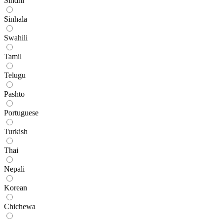
Sindhi
Sinhala
Swahili
Tamil
Telugu
Pashto
Portuguese
Turkish
Thai
Nepali
Korean
Chichewa