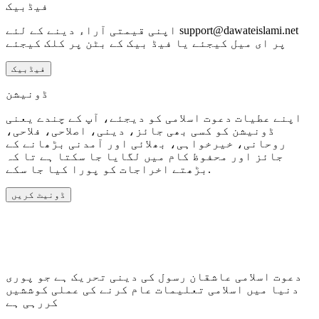
فیڈبیک
اپنی قیمتی آراء دینے کے لئے support@dawateislami.net
پر ای میل کیجئے یا فیڈ بیک کے بٹن پر کلک کیجئے
فیڈبیک
ڈونیشن
اپنے عطیات دعوت اسلامی کو دیجئے، آپ کے چندے یعنی
ڈونیشن کو کسی بھی جائز، دینی، اصلاحی، فلاحی،
روحانی، خیرخواہی، بھلائی اور آمدنی بڑھانے کے
جائز اور محفوظ کام میں لگایا جا سکتا ہے تا کہ
بڑھتے اخراجات کو پورا کیا جا سکے.
ڈونیٹ کریں
دعوت اسلامی عاشقان رسول کی دینی تحریک ہے جو پوری
دنیا میں اسلامی تعلیمات عام کرنے کی عملی کوششیں
کررہی ہے