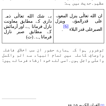
عظیم۔حدیث میں ہے:
ان الله تعالٰی ینزل المعونۃ
بے شك الله تعالٰی ذمہ
علی قدرالمؤنۃ وینزل
داری کے مطابق معاونت
[6]
نازل فرماتا ہے اور آزمائش
الصبرعلی قدر البلاء
۔
کے مطابق صبر نازل
فرماتاہے۔(ت)
توضرور ہوا کہ ہمارے حضور ان سب اخلاق فاضلہ
واوصافِ کاملہ میں تمام انبیاء سے اتم واکمل
واعلٰی واجل ہوں۔اسی لئے خود ارشاد فرماتے ہیں:
القران الکریم
[1]
۱۵/ ۸۸