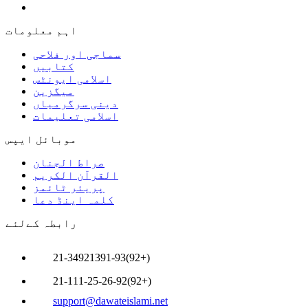
اہم معلومات
سماجی اور فلاحی
کتابیں
اسلامی ایونٹس
میگزین
دینی سرگرمیاں
اسلامی تعلیمات
موبائل ایپس
صراط الجنان
القرآن الکریم
پریئر ٹائمز
کلمہ اینڈ دعا
رابطہ کےلئے
21-34921391-93(92+)
21-111-25-26-92(92+)
support@dawateislami.net