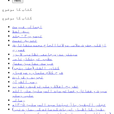
Next
کتاب کا موضوع
کتاب کا موضوع
اجمالی فہرست
پیش لفظ
تیسویں۳ ۰ جلد
تحدیثِ نعمت
ازقلم حضرت علامہ مولاناالحاج محمدمنشاتابش
قصوری
سینئر مدرس جامعہ نظامیہ لاہور
عظیم ترینکارنامہ
فہرست مضامین مفصل
کتاب الشتی(حصّۂ پنجم)
شرح کلام علماء و صوفیاء
تجوید و قراءت
رسم القرآن
تشریح افلاك وعلم توقیت وتقویم
سیرت و فضائل و خصائص سیّد المرسلین صلی الله
علیہ وسلم
رسالہ
تجلی الیقین بانّ نبیّنا سید المرسلین ۱۳۰۵ھ
(یقین کا اظہار اس بات کے ساتھ کہ ہمارے نبی
صلی الله علیہ وسلم تمام رسولوں کے سردار ہیں)