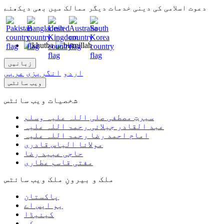
دعوت اسلامی کی دینی خدمات دیگر ممالک میں بھی دیکھئے
زبانیں
اردو
انگریزی
عربی
ویب سائٹس
شخصیات ویب سائٹس
سیرتِ مصطفی
صلی اللہ علیہ وسلم
عبد القادر جیلانی
رحمۃ اللہ علیہ
امام احمد رضا
رحمۃ اللہ علیہ
مولانا الیاس قادری
حاجی عبید رضا
مفتی قاسم عطاری
ملک و بیرونِ ملک ویب سائٹس
پاکستان
یو ایس اے
کینیڈا
یوکے