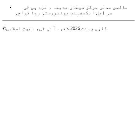
عالمی مدنی مرکز فیضان مدینہ ، نزد پی ٹی
سی ایل ایکسچینج یونیورسٹی روڈ کراچی
©کاپی رائٹ 2026 شعبہ آئی ٹی، دعوتِ اسلامی