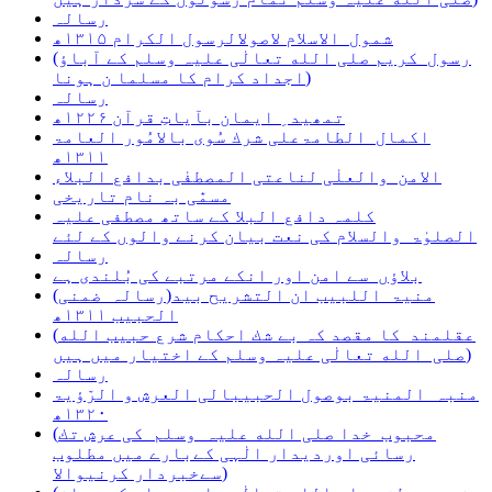
رسالہ
شمول الاسلام لاصولالرسول الکرام ۱۳۱۵ھ
(رسول کریم صلی الله تعالٰی علیہ وسلم کے آباؤ
اجداد کرام کا مسلما ن ہونا)
رسالہ
تمھید ِ ایمان بآیاتِ قرآن ۱۲۲۶ھ
اکمال الطامۃعلی شرك سُوی بالامُور العامۃ
۱۳۱۱ھ
الامن والعلٰی لناعتی المصطفٰی بدافع البلاء
مسمّٰی بہ نام تاریخی
کلمہ دافع البلا کے ساتھ مصطفی علیہ
الصلوٰۃ والسلام کی نعت بیان کرنے والوں کے لئے
رسالہ
بلاؤں سے امن اور انکے مرتبے کی بُلندی ہے
(رسالہ ضمنی)منیۃ اللبیب ان التشریح بید
الحبیب ۱۳۱۱ھ
(عقلمند کا مقصد کہ بے شك احکام شرع حبیب الله
صلی الله تعالٰی علیہ وسلم کے اختیار میں ہیں)
رسالہ
منبہ المنیۃ بوصول الحبیبالی العرش و الرّؤیۃ
۱۳۲۰ھ
(محبوب خدا صلی الله علیہ وسلم کی عرش تك
رسائی اوردیدار الٰہی کےبارے میں مطلوب
سےخبردار کرنیوالا)