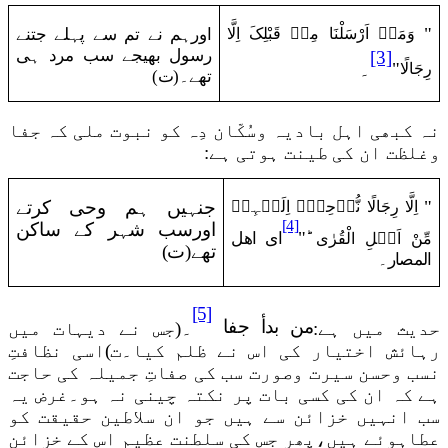
وَمَاۤ اَرْسَلْنَا مِنۡ قَبْلِکَ اِلَّا
"
اورہم نے تم سے پہلے جتنے
رسول بھیجے سب مرد ہی
[3]
رِجَالًا
"
۔
تھے۔(ت)
نہ کبھی اہل بادیہ وسُکّان دِہ کو نبوت ملی کہ جفا
وغلظت ان کی طینت ہوتی ہے:
اِلَّا رِجَالًا نُّوۡحِیۡۤ اِلَیۡہِمۡ
"
جنہیں ہم وحی کرتے
[4]
اورسب شہر کے ساکن
مِّنْ اَہۡلِ الْقُرٰی ؕ
"
ای اھل
تھے(ت)
المصار
۔
[5]
من بدأ جفا
حدیث میں ہے:
۔
(
جس نے دیہات میں
رہائش اختیار کی اس نے ظلم کیا۔ت)اسی نظافتِ
نسب وحسن سیرت وصورت سب کی صفاتِ جمیلہ کی حاجت
ہے کہ ان کی کسی بات پر نکتہ چینی نہ ہو۔غرض یہ
سب انہیں خزائن سے ہیں جو ان سلاطین حقیقت کو
عطاہوئے ہیں،پھر جس کی سلطنت عظیم اس کے خزائن