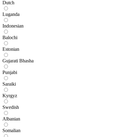
Dutch
Luganda
Indonesian
Balochi
Estonian
Gujarati Bhasha
Punjabi
Saraiki
Kyrgyz
Swedish
Albanian
Somalian