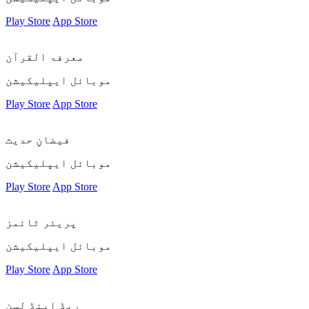
Play Store
App Store
معرفۃ القرآن
موبائل ایپلیکیشن
Play Store
App Store
فیضانِ حدیث
موبائل ایپلیکیشن
Play Store
App Store
پریئر ٹائمز
موبائل ایپلیکیشن
Play Store
App Store
ریڈ اینڈ لسن