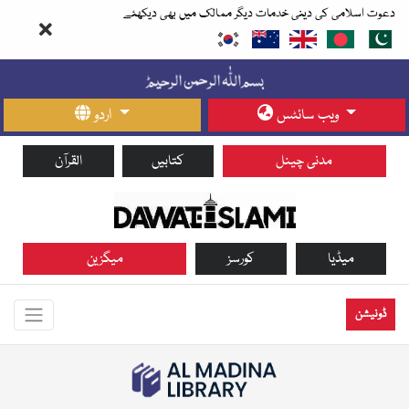
دعوت اسلامی کی دینی خدمات دیگر ممالک میں بھی دیکھئے
ویب سائٹس
اردو
مدنی چینل
کتابیں
القرآن
میڈیا
کورسز
میگزین
ڈونیشن