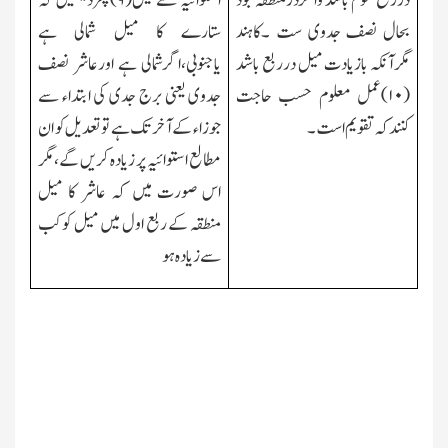
درربع سوم باشد واگردرمنطقہ بود
استوائیہ سے لیں(
۹)
پھردیکھیں کہ
بحال نصف جدوی ست ۔کاہند
ستارے کا میل شمالی ہے
مگرآنکہ بازیادت میل درربع باشد
یاجنوبی،اگرشمالی ہے اورعاشر نصف
(
۱۰)
عمل معلوم حسب حاجت
جدوی یعنی برج جدی کی ابتداء سے
کنند کہ تقویم است۔
جوزاء کے آخر تك ہے تو تعدیل کو ان
مطالع استوائیہ پر زیادہ کریں گے،مگر
اس صورت میں کہ عاشر کا میل
منطقہ کے ربع اول میں میل کوکب
سے زیادہ ہو