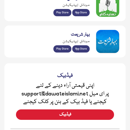
موبائل ایپلیکیشن
Play Store
App Store
بہار شریعت
موبائل ایپلیکیشن
Play Store
App Store
فیڈبیک
اپنی قیمتی آراء دینے کے لئے
support@dawateislami.net پر ای میل
کیجئے یا فیڈ بیک کے بٹن پر کلک کیجئے
فیڈبیک