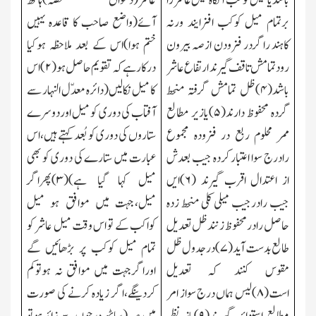
باشد یا میل کوکب آنگاہ میل عاشر را
عاشر(دسواں حصہ)ہاتھ
برتمام میل کوکب افزایند ورنہ
آئے(واضع صاحب کا قاعدہ یہیں
کاہند راگردر فزودن ازصہ بیرون
ختم ہوا)اس کے بعد ملاحظہ ہوکیا
رودتمامش تاقف گیرند ارتفاع عاشر
درکار ہے کہ تقویم حاصل ہو(
۲)
اس
باشد(
۴)
ظل تمامش گرفتہ منحط
کا میل نکالیں(دائرہ معدّل النہار سے
گردہ محفوظ دارند(
۵)
یازیر مطالع
آفتاب کی دوری کو میل اوردوسرے
ممر محلوم ربع در فزودہ مجموع
ستاروں کی دوری کو بُعد کہتے ہیں،اس
رادرج سوا اعتبار کردہ جیب بعدش
عبارت میں ستارے کی دوری کو بھی
از اعتدال اقرب گیرند (
۶)
ایں
میل کہا گیا ہے)(
۳)
پھراگر
جیب رادرجیب میلی کلی منحط زدہ
میل،جہت میں موافق ہو میل
حاصل رادر محفوظ زنندظل تعدیل
کواکب کے تو اس وقت میل عاشر کو
طالع بدست آید(
۷)
درجدول ظل
تمام میل کوکب پر بڑھائیں گے
مقوس کنند کہ تعدیل
اوراگرجہت میں موافق نہ ہوتوکم
است(
۸)
لیس ہماں درج سواز امر
کردینگے،اگر زیادہ کرنے کی صورت