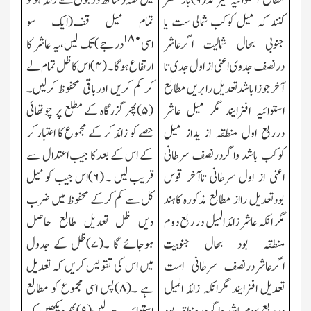
مطالع استوائیہ گیر ند(
۹)
باز نظر
میں صہ(ساٹھ درجوں سے زائد ہوتو
کنند کہ میل کوکب شمالی ست یا
تمام میل قف(ایك سو
۱۸۰
جنوبی بحال شمالیت اگرعاشر
اسی
درجے)تك لیں،یہ عاشر کا
درنصف جدوی اعنی از اول جدی تا
ارتفاع ہوگا۔ (
۴)
اس کا ظل تمام لے
آخر جوزا باشد تعدیل رابریں مطالع
کر کم کریں اورباقی محفوظ کرلیں۔
استوائیہ افزایند مگر میل عاشر
(
۵)
پھرگزرگاہ کے مطلع پر چوتھائی
درربع اول منطقہ از یداز میل
حصے کو زائد کر کے مجموع کا اعتبار کر
کوکب باشد واگردرنصف سرطانی
کے اس کے بعد کا جیب اعتدال سے
اعنی از اول سرطانی تاآخر قوس
قریب لیں ۔ (
۶)
اس جیب کو میل
بودتعدیل رااز مطالع مذکورہ کاہند
کل سے کم کرکے محفوظ میں ضرب
مگر انکہ عاشر زائد المیل در ربع دو م
دیں ظل تعدیل طالع حاصل
منطقہ بود بحال جنوبیت
ہوجائے گا ۔(
۷)
ظل کے جدول
اگرعاشردرنصف سرطانی است
میں اس کی تقویس کریں کہ تعدیل
تعدیل افزایند مگرانکہ زائد المیل
ہے ۔(
۸)
پس اسی مجموع کو مطالع