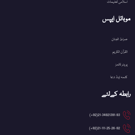
اسلامی تعلیمات
موبائل ایپس
صراط الجنان
القرآن الکریم
پریئر ٹائمز
کلمہ اینڈ دعا
رابطہ کےلئے
21-34921391-93(92+)
21-111-25-26-92(92+)