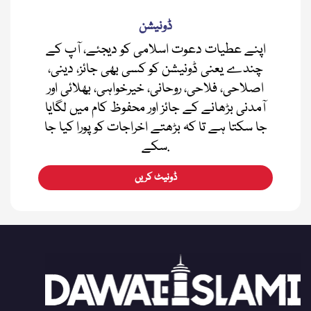
ڈونیشن
اپنے عطیات دعوت اسلامی کو دیجئے، آپ کے
چندے یعنی ڈونیشن کو کسی بھی جائز، دینی،
اصلاحی، فلاحی، روحانی، خیرخواہی، بھلائی اور
آمدنی بڑھانے کے جائز اور محفوظ کام میں لگایا
جا سکتا ہے تا کہ بڑھتے اخراجات کو پورا کیا جا
سکے.
ڈونیٹ کریں