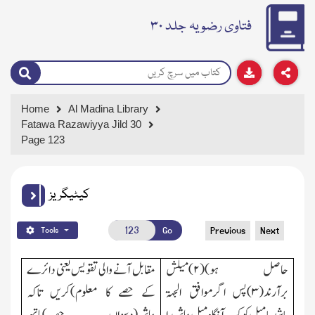
فتاوی رضویہ جلد ۳۰
Home
Al Madina Library
Fatawa Razawiyya Jild 30
Page 123
کیٹیگریز
Go
Previous
Next
Tools
حاصل ہو)(
۲)
میلش
مقابل آنے والی تقویس یعنی دائرے
برآرند(
۳)
پس اگرموافق الجہۃ
کے حصے کا معلوم)کریں تاکہ