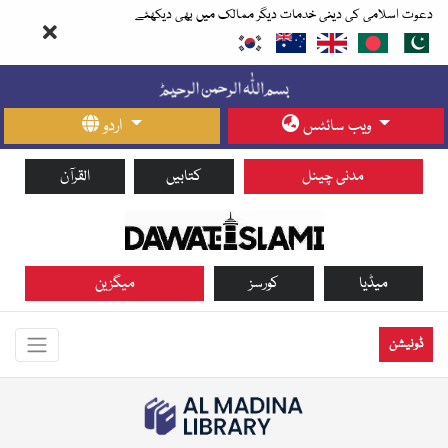
دعوت اسلامی کی دینی خدمات دیگر ممالک میں بھی دیکھئے
ویب سائٹس
اردو
مدنی چینل
کتابیں
القرآن
میڈیا
کورسز
میگزین
ڈونیشن