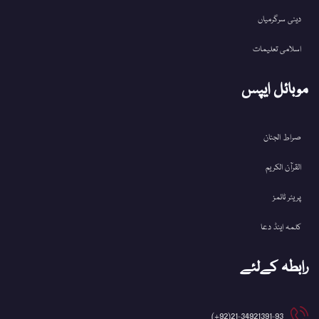
دینی سرگرمیاں
اسلامی تعلیمات
موبائل ایپس
صراط الجنان
القرآن الکریم
پریئر ٹائمز
کلمہ اینڈ دعا
رابطہ کےلئے
21-34921391-93(92+)