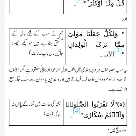
قَلَّ مِنْہُ اَوْکَثُرَ ؕ
"
۔
اور
وَلِکُلٍّ جَعَلْنَا مَوٰلِیَ
ہم نے سب کےلئے مال کے
"
مستحق بنادیے ہیں جو کچھ چھوڑ
مِمَّا تَرَکَ الْوٰلِدَانِ
[3]
جائیں ماں باپ۔(ت)
الآیۃ
"
۔
یہ سب مصاحف مروجہ ہندی میں الف اول موجود اورثانی مفقود ہے مگر مؤلف
خلاصۃ الرسوم دونوں کا حذف فرماتے ہیں اوروالدین یا و نون سے سب جگہ مع
الالف ہے ۔
لَا تَقْرَبُوا الصَّلٰوۃَ
نشہ کی حالت میں نماز کے پاس نہ
"
(۵)
[4]
جاؤ۔(ت)
وَاَنۡتُمْ سُکَارٰی
"
۔
سورہ حج میں: