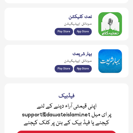
نعت کلیکشن
موبائل ایپلیکیشن
Play Store
App Store
بہار شریعت
موبائل ایپلیکیشن
Play Store
App Store
فیڈبیک
اپنی قیمتی آراء دینے کے لئے
support@dawateislami.net پر ای میل
کیجئے یا فیڈ بیک کے بٹن پر کلک کیجئے