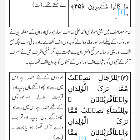
لے سکتے تھے ۔(ت)
مَا کَانُوۡا مُنۡتَصِرِیۡنَ ﴿ۙ
۴۵
﴾
[1]
"
۔
عام مصاحف میں یعنی مولوی احمد علی صاحب سہارنپوری اوران کے مقلدین نے
سورہ نساء کے پہلے اور سورہ مائدہ والے کو بدوں الف لکھا ہے ۔اورباقی سب جگہ مع
الف۔اوریہی رسالہ مرتع الغزلان سے ثابت ہے مگر منشی اشرف علی نے صرف
آخر کے تینوں کو باثباتِ الف اوراول کے تینوں کو بدون الف لکھاہے ۔
لِلرِّجَالِ نَصِیۡبٌ
مردوں کےلئے حصہ ہے اس
"
)
۴
(
میں سے جو چھوڑگئے ماں باپ اور
مِّمَّا تَرَکَ الْوٰلِدَانِ
قرابت والے اورعورتوں
وَالۡاَقْرَبُوۡنَ ۪
کےلئے حصہ ہے
اس میں سے جو
وَلِلنِّسَآءِ نَصِیۡبٌ مِّمَّا
چھوڑگئے ماں باپ اورقرابت
تَرَکَ الْوٰلِدَانِ
والے ترکہ تھوڑا ہو یا بہت ۔
وَالۡاَقْرَبُوۡنَ مِمَّا
(ت)
[2]