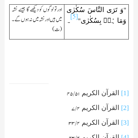
وَ تَرَی النَّاسَ سُکٰرٰی
اورتو لوگوں کو دیکھے گا جیسے نشہ
"
[5]
میں ہیں اورنشہ میں نہ ہوں گے۔
وَمَا ہُمۡ بِسُکٰرٰی
"
۔
(ت)
[1]
القرآن الکریم
۵۱ /۴۵
[2]
القرآن الکریم
۴ /۷
[3]
القرآن الکریم
۴ /۳۳
[4]
القرآن الکریم