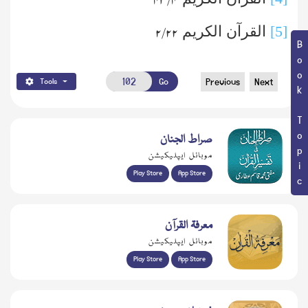
۴ /۴۳
[5]
القرآن الکریم
۲۲ /۲
Book Topic
Go
Previous
Next
Tools
صراط الجنان
موبائل ایپلیکیشن
Play Store
App Store
معرفۃ القرآن
موبائل ایپلیکیشن
Play Store
App Store