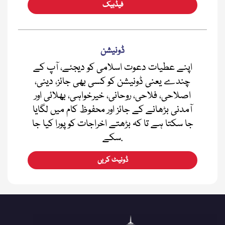
فیڈبیک
ڈونیشن
اپنے عطیات دعوت اسلامی کو دیجئے، آپ کے
چندے یعنی ڈونیشن کو کسی بھی جائز، دینی،
اصلاحی، فلاحی، روحانی، خیرخواہی، بھلائی اور
آمدنی بڑھانے کے جائز اور محفوظ کام میں لگایا
جا سکتا ہے تا کہ بڑھتے اخراجات کو پورا کیا جا
سکے.
ڈونیٹ کریں