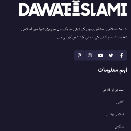
دعوت اسلامی عاشقان رسول کی دینی تحریک ہے جو پوری دنیا میں اسلامی
تعلیمات عام کرنے کی عملی کوششیں کررہی ہے
اہم معلومات
سماجی اور فلاحی
کتابیں
اسلامی ایونٹس
میگزین