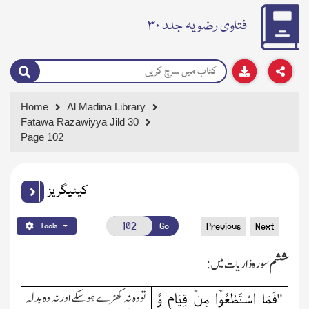
فتاوی رضویہ جلد ۳۰
Home
Al Madina Library
Fatawa Razawiyya Jild 30
Page 102
کیٹیگریز
Go
Previous
Next
Tools
ششم
سورہ ذاریات میں:
فَمَا اسْتَطٰعُوۡا مِنۡ قِیَامٍ وَّ
تووہ نہ کھڑے ہوسکے اورنہ وہ بدلہ
"