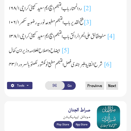
[2]
ردالمحتار باب التیمم ایچ ایم سعید کمپنی کراچی
۱
/
۱۶۸
[3]
فتح القدیر باب التیمم مطبوعہ نوریہ رضویہ سکھر
۱
/
۱۰۶
[4]
منحۃ الخالق علی البحرالرائق باب التیمم ایچ ایم سعید کمپنی کراچی
۱
/
۱۳۸
[5]
ایضاح واصلاح للعلامہ وزیر ابن کمال
[6]
شرح النقایۃ للبرجندی فصل التیمم مطبع نولکشور لکھنؤ بالسرور
۱
/
۴۳
Go
Previous
Next
Tools
صراط الجنان
موبائل ایپلیکیشن
Play Store
App Store