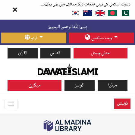
دعوت اسلامی کی دینی خدمات دیگر ممالک میں بھی دیکھئے
ویب سائٹس
اردو
مدنی چینل
کتابیں
القرآن
میڈیا
کورسز
میگزین
ڈونیشن