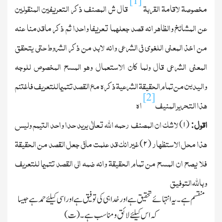
[1]
مخصوصۃ لاقامۃ القربۃ
قال ش المصنف ذکر التعریفین المنقولین
عن المشائخ والظاھر انہ قصد جعلھما تعریفا واحدا ثم ذکر ماقدمنا عنہ
من اخذ المعنی اللغوی فی الشرعی وانہ لابد من ذکر الشروط حتی یتحقق
المعنی الشرعی قال ولما کان الاستعمال وھو المسح المخصوص للوجہ
والیدین من تمام الحقیقۃ الشرعیۃ ذکرہ مع القصد تتمیما للتعریف فاغتنم
[2]
ھذا التحریر المنیف
اھ
اقول
لاشك ان المصنف رحمہ الله تعالٰی یرید حدا واحد التیمم ولیس
)
۱
(
:
ھذا محل الاستظھار
غیر انك قد علمت مافی جعل القصد من الحقیقۃ
)
۲
(
فلا یصح ان المسح من تمام الحقیقۃ وانہ ضمہ الی القصد تتمیما للتعریف
وبالله التوفیق
منقسم ہے۔ یہ انتہائے تحقیق ہے اور خدا ہی کی توفیق ہے اور اسی کیلئے حمد ہے جیسا
کہ اس کیلئے لائق ومناسب ہے۔ (ت)