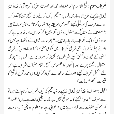
الله
الله
رَحْمَۃُ اللہِ
تعریف سوم :
شیخ الاسلام ابو عبد
محمد بن عبد
غزّی تمرتاشی
تَعَالٰی عَلَیْہِ
نے تنویر الابصار میں فرمایا : “ تیمم ، پاك کرنے والی سطح زمین کا قصد کرنا
اور اسے قربت کی ادائیگی کیلئے مخصوص طریقہ پر استعمال کرنا “ ۔ شامی فرماتے ہیں
: “ مصنف نے مشائخ سے منقول دونوں تعریفیں ذکر کردیں۔ اور ظاہر یہ ہے کہ
وہ دونوں کو ایك تعریف بنانا چاہتے ہیں۔ “ پھر علّامہ شامی نے وہ لکھا ہے جس کا
ہم نے پہلے تذکرہ کیا یعنی شرعی تعریف میں لُغوی معنی کا ماخوذ ہونا ، اور یہ کہ شرعی
معنٰی کے ثبوت وتحقق کیلئے شرطوں کا بھی ذکر ضروری ہے ، فرمایا : “ چونکہ
استعمال۔ یعنی چہرے اور ہاتھوں کا مخصوص مسح۔ تمام حقیقت شرعیہ ہے اس
لئے تکمیل تعریف کیلئے قصد کے ساتھ اسے بھی ذکر کیا۔ اس عمدہ تحریر توضیح کو
غنیمت سمجھو “ ۔ (ت)
رَحْمَۃُ اللہِ تَعَالٰی عَلَیْہِ
اقول :
مصنّف
بلاشبہ تیمم کی ایك تعریف کرنا چاہتے ہیں تو
اسے صرف “ ظاہر “ کہنے کا یہ موقع نہیں۔ بلالکہ یہ یقینی بات ہے۔ ہاں “ قصد “
کو تیمم کی حقیقت سے قرار دینے میں جو خرابی ہے وہ معلوم ہوچکی تو یہ درست