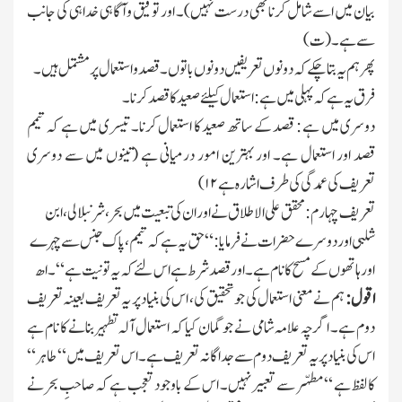
بیان میں اسے شامل کرنا بھی درست نہیں)۔ اور توقیق وآگاہی خدا ہی کی جانب
سے ہے۔ (ت)
پھر ہم یہ بتا چکے کہ دونوں تعریفیں دونوں باتوں۔ قصد واستعمال پر مشتمل ہیں۔
فرق یہ ہے کہ پہلی میں ہے : استعمال کیلئے صعید کا قصد کرنا۔
دوسری میں ہے : قصد کے ساتھ صعید کا استعمال کرنا۔ تیسری میں ہے کہ تیمم
قصد اور استعمال ہے۔ اور بہترین امور درمیانی ہے (تینوں میں سے دوسری
تعریف کی عمدگی کی طرف اشارہ ہے
۱۲
)
تعریف چہارم : محقق علی الاطلاق نے اور ان کی تبعیت میں بحر ، شرنبلالی ، ابن
شلبی اور دوسرے حضرات نے فرمایا : “ حق یہ ہے کہ تیمم ، پاك جنس سے چہرے
اور ہاتھوں کے مسح کا نام ہے۔ اور قصد شرط ہے اس لئے کہ یہ تو نیت ہے “ ۔ اھ
اقول :
ہم نے معنی استعمال کی جو تحقیق کی ، اس کی بنیاد پر یہ تعریف بعینہ تعریف
دوم ہے۔ اگرچہ علامہ شامی نے جو گمان کیا کہ استعمال آلہ تطہیر بنانے کا نام ہے
اس کی بنیاد پر یہ تعریف دوم سے جداگانہ تعریف ہے۔ اس تعریف میں “ طاہر “
کالفظ ہے “ مطہّر سے تعبیر نہیں۔ اس کے باوجود تعجب ہے کہ صاحبِ بحر نے