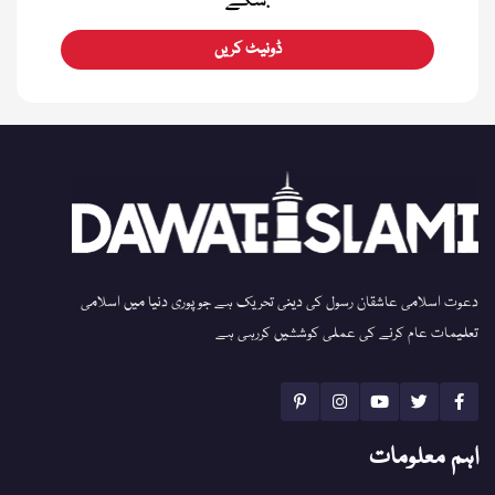
سکے.
ڈونیٹ کریں
دعوت اسلامی عاشقان رسول کی دینی تحریک ہے جو پوری دنیا میں اسلامی
تعلیمات عام کرنے کی عملی کوششیں کررہی ہے
اہم معلومات