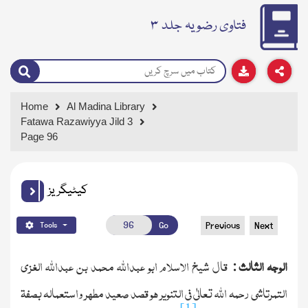
فتاوی رضویہ جلد ۳
Home
Al Madina Library
Fatawa Razawiyya Jild 3
Page 96
کیٹیگریز
Go
Previous
Next
Tools
الوجہ الثالث
قال شیخ الاسلام ابو عبدالله محمد بن عبدالله الغزی
:
التمرتاشی رحمہ الله تعالٰی فی التنویر ھو قصد صعید مطھر واستعمالہ بصفۃ