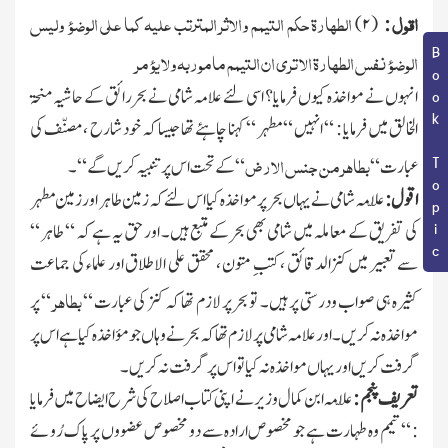
اقول
الطھارۃ حکم التیمم والاثر المترتب علیہ کما علی الوضوء ولیس
)
۲
(
:
Book Topic
الوضوء نفس الطھارۃ الا تری ان التیمم ماموربہ ولا یؤمر
انہوں نے مواخذہ کیوں فرمایا؟ اسی لئے علامہ شامی نے بحررائق کے حاشیہ منحۃ
الخالق میں فرمایا : “ انہیں “ مطہر “ کہنا چاہئے تھا جیسا کہ خود شارح ، مصنّف کی
بطاھر من جنس الارض
عبارت “
“ کے تحت اس پر تنبیہ کریں گے “ ۔
اقول :
علّامہ شامی نے یہاں بحر پر مواخذہ کیا اس لئے کہ زمین طاہر اور زمین مطہر
کی تفریق کے معاملہ میں شامی بھی بحر کے متبع ہیں۔ اور حق یہ ہے کہ “ طاہر “
سے تعبیر میں کنزالدقائق ، کتبِ متون ، محقق علی الاطلاق اور علماء کی جماعت
بطاھر
کثیرہ ہی صواب ودرستی پر ہیں۔ تو بحر پر لازم تھا کہ کنز کی عبارت “
“ پر
مواخذہ نہ کریں۔ اور علامہ شامی پر لازم تھا کہ بحر نے وہاں جو مؤاخذہ کیا ہے اس پر
گرفت کریں اور یہاں مواخذہ نہ کیا تو اس پر گرفت نہ کریں۔
تعریف پنجم :
علّامہ ابن کمال وزیر نے اپنی کتاب اصلاح کی شرح ایضاح میں فرمایا
: “ تیمم وہ طہارت ہے جو مخصوص ارادہ سے دو مخصوص عضووں پر پاك رُوئے