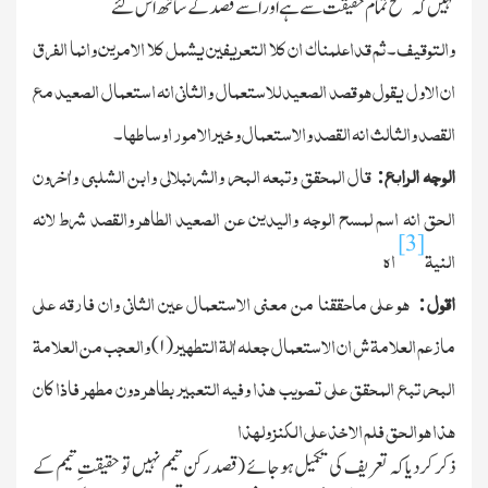
نہیں کہ مسح تمام حقیقت سے ہے اور اسے قصد کے ساتھ اس لئے
والتوقیف
ثم قداعلمناك ان کلا التعریفین یشمل کلا الامرین وانما الفرق
۔
ان الاول یقول ھو قصد الصعید للاستعمال والثانی انہ استعمال الصعید مع
القصد والثالث انہ القصد والاستعمال وخیر الامور اوساطھا
۔
الوجہ الرابع
قال المحقق وتبعہ البحر والشرنبلالی وابن الشلبی واٰخرون
:
الحق انہ اسم لمسح الوجہ والیدین عن الصعید الطاھر والقصد شرط لانہ
[3]
النیۃ
اھ
اقول
ھو علی ماحققنا من معنی الاستعمال عین الثانی وان فارقہ علی
:
مازعم العلامۃ ش ان الاستعمال جعلہ اٰلۃ التطھیر
والعجب من العلامۃ
)
۱
(
البحر تبع المحقق علی تصویب ھذا وفیہ التعبیر بطاھر دون مطھر فاذا کان
ھذا ھو الحق فلم الاخذ علی الکنز ولھذا
ذکر کردیا کہ تعریف کی تکمیل ہوجائے (قصد رکن تیمم نہیں تو حقیقتِ تیمم کے