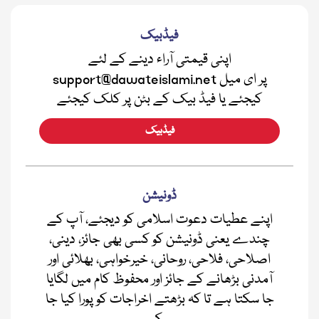
فیڈبیک
اپنی قیمتی آراء دینے کے لئے
support@dawateislami.net پر ای میل
کیجئے یا فیڈ بیک کے بٹن پر کلک کیجئے
فیڈبیک
ڈونیشن
اپنے عطیات دعوت اسلامی کو دیجئے، آپ کے
چندے یعنی ڈونیشن کو کسی بھی جائز، دینی،
اصلاحی، فلاحی، روحانی، خیرخواہی، بھلائی اور
آمدنی بڑھانے کے جائز اور محفوظ کام میں لگایا
جا سکتا ہے تا کہ بڑھتے اخراجات کو پورا کیا جا