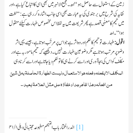
زمین کے استعمال سے حاصل ہو “ اھ۔ مجمع الانہر میں بھی اسی کا اتباع کیا ہے ، اور
نقایہ کی شرح میں برجندی کی یہ عبارت بھی اسی جانب اشارہ کررہی ہے : “ لغت
میں تیمم کا معنٰی قصد ہے پھر شریعت میں یہ لفظ اس مخصوص طہارت کیلئے منقول
ہوا “ ۔ اھ
اقول :
طہارت تو تیمم کا حکم اور وہ اثر ہے جو اس پر مرتّب ہوتا ہے ، جیسے یہی اثر
وضو پر مرتب ہوتا ہے مگر وضو عین طہارت نہیں۔ دیکھیے کہ تیمم ماموربہ ہے اور
مکلّف کو اس کی بجا آوری اور اسے کرنے ہی کا تو حکم دیا جاتا ہے اور اسے کرنا وہی
المکلف الابفعلہ وفعلہ ھو الاستعمال ولیست الطھارۃ الحاصلۃ بہ فی شیئ
من افعالہ وھذا ظاھر جدا وخفاؤہ علی مثل العلامۃ بعید
۔
[1]
الدرالمختار باب التیمم مطبوعہ مجتبائی دہلی
۱
/
۴۱