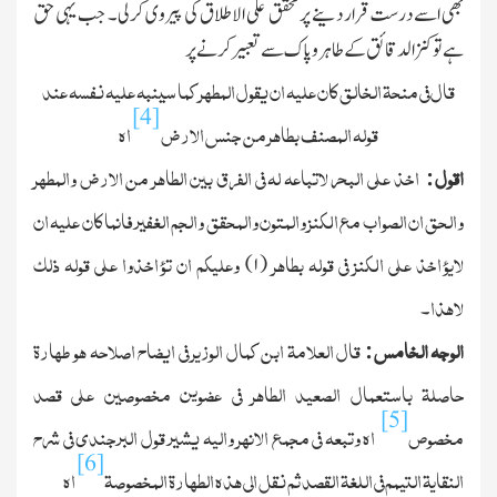
بھی اسے درست قرار دینے پر محقق علی الاطلاق کی پیروی کرلی۔ جب یہی حق
ہے تو کنز الدقائق کے طاہر وپاك سے تعبیر کرنے پر
قال فی منحۃ الخالق کان علیہ ان یقول المطھر کما سینبہ علیہ نفسہ عند
[4]
قولہ المصنف بطاھر من جنس الارض
اھ
اقول
اخذ علی البحر لاتباعہ لہ فی الفرق بین الطاھر من الارض والمطھر
:
والحق ان الصواب مع الکنز والمتون والمحقق والجم الغفیر فانما کان علیہ ان
لایؤاخذ علی الکنز فی قولہ بطاھر
وعلیکم ان تؤاخذوا علی قولہ ذلك
)
۱
(
لاھذا
۔
الوجہ الخامس
قال العلامۃ ابن کمال الوزیر فی ایضاح اصلاحہ ھو طہارۃ
:
حاصلۃ باستعمال الصعید الطاھر فی عضوین مخصوصین علی قصد
[5]
مخصوص
اھ وتبعہ فی مجمع الانھر والیہ یشیر قول البرجندی فی شرح
[6]
النقایۃ التیمم فی اللغۃ القصد ثم نقل الی ھذہ الطھارۃ المخصوصۃ
اھ