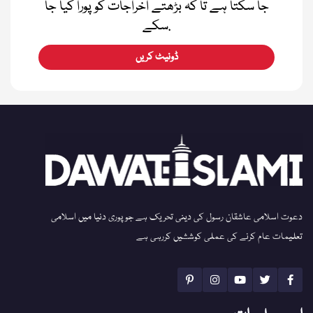
جا سکتا ہے تا کہ بڑھتے اخراجات کو پورا کیا جا
سکے.
ڈونیٹ کریں
دعوت اسلامی عاشقان رسول کی دینی تحریک ہے جو پوری دنیا میں اسلامی
تعلیمات عام کرنے کی عملی کوششیں کررہی ہے