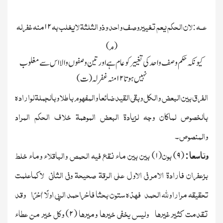
ع
ــ
ہ
لان الحکم یعم تغییر وصف واحد وذو الثلثۃ لایغلب بہ
منہ غفرلہ
۱۲
:
م
)
(
کیونکہ حکم وصف واحد کی تغییر کو عام ہے اور تین وصفوں والا اس سے مغلوب
نہیں ہوتا
۱۲
منہ
غفرلہ
(
ت
)
الفرق بین البعض والکل وبقی القید ضائعا والمفھوم باطلا وبالجملۃ لوارادہ
بالخصوص لماکان وجہ لزیادۃ البعض الموھمۃ خلاف الحکم المراد
والمنصوص
۔
وتاسعا
بون
بین بین ماء نقع فیہ الحمص والباقلاء وماء خلط
)
۱
(
)
۹
(
:
بزعفران فارادۃ الامر فی الاول علی الرقۃ صحیحۃ وفی الثانی لاکماعلمت
تحقیقہ مرارا ولله الحمد
فھذہ
ستون
بحثا
فاخرا
حمد
الربی
اول
ًا اٰخرًا
وقد
تقدمت
کثیر
غیرھا
ولیس
یخفی خیرھا ومیرھا
وکل خیر من عطاء
)
۲
(