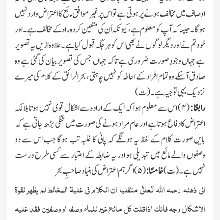
اوصاف میں مخالف ہونے پر ہوتی ہے تو اس پر غیر موافق مائع کا اعتراض وارد نہیں
ہوگا۔ جیسا کہ آپ کو معلوم ہے ، کیونکہ اُن کی متعین کردہ راہ کے مخالف ہے۔ اور
خود تم نے اور دیگر لوگوں نے بھی اس کو ہر جگہ قبول کیا ہے۔ علاوہ ازیں یہ تصویر
ہے جہاں وجودِ صورت ضروری ہے تاکہ جہاں جس کی تصویر بیان کی گئی ہے وہ
صادق آسکے وہ تمام افراد کے احاطہ کو نہیں چاہتی ، بحرالرائق کے کلام کی میرے
نزدیك یہی توجیہ ہے۔ (ت)
رابعًا :
(
۴
)
اس
سے
معلوم
ہوا
کہ
ایك
کے
ارادہ
سے
اشکال
قوی
نہیں
ہوتا
ب
لالکہ
اعتراض کا دفاع ہوتا ہے اور عام مراد ہونے کی صورت میں تنگی بڑھ جاتی ہے کہ
بایں صورت کلام کے لفظ یہ ہونگے کہ پانی کا غلبہ تب ہوگا جب اس سے دو
وصفوں والے مائع میں تبدیلی ہو اور یہ ضابطہ کے اعتبار سے کسی طرح درست
نہیں ہے۔ (ت)
خامسًا :
(
۵
)
اگر
ہم
اعتراض
کی
بنیاد
صاحب
ِ بحر
الی ذھنہ رحمہ الله تعالٰی منقلبا ان الکلام فی غلبۃ المخالط لم یظھر لقوۃ
الاشکال وجہ فانك اذاقلت کل مائع غیر للماء وصفا او وصفین فقد غلبہ