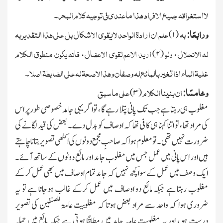
لااستغراقہ جمیع الافراد ھذا ماعندی فی توجیہ کلام البحر
۔
ورابعًا
بہ
علم ان ارادۃ الواحد لایقوی الاشکال بل علی ھذا التقدیر بہ
)
۱
(
:
لہ الانحلال
ولو
ارید الاعم لقوی الاعضال
فانہ یکون منطوق الکلام
،
)
۲
(
،
غلبۃ الماء اذاتغیر بالمائع لہ وصفان وھذا لاصحۃ لہ علی الضابطۃ اصلا
۔
وخامسًا
ان بنینا الکلام
علی ماسبق
)
۳
(
:
مغلوب ہی رہتا ہے جب تك پانی پتلا رہے گا ، تو اگر یہی جامد خصوصی طور پر اس
کی مراد تھا ، تو اتنا کہنا ہی کافی تھا کہ اوصاف کو بدل دے۔ بعض کی قید لگانے کی
ضرورت نہیں تھی۔ تو معلوم ہوا کہ صاحبِ مجمع دونوں کی اکٹھی تصویر بتانا چاہتے
ہیں اور اس پانی میں عمل جس میں مغلوب جامد اور مائع دونوں کے ساتھ آئے۔
ایك وصف میں عمل کے سوا کچھ نہیں کہ جامد تمام اوصاف میں بھی عمل کرکے
مغلوب رہتا ہے جبکہ مائع دو اوصاف میں عمل کرکے غالب ہوجاتا ہے تو یہ
ضروری ہوا کہ واحد سے مراد بعض ہوتا کہ مغلوبیت عامۃ للصنفین کی تصویر
درست ہو ، اور یہ مغلوبیت عامہ جامد میں مطلقًا ہوتی ہے جبکہ مائع میں جملہ