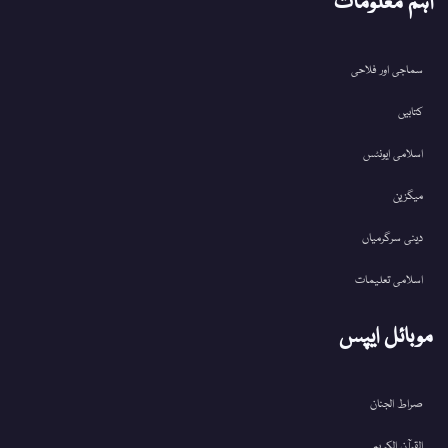
اہم معلومات
سماجی اور فلاحی
کتابیں
اسلامی ایونٹس
میگزین
دینی سرگرمیاں
اسلامی تعلیمات
موبائل ایپس
صراط الجنان
القرآن الکریم