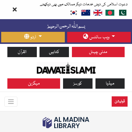
دعوت اسلامی کی دینی خدمات دیگر ممالک میں بھی دیکھئے
ویب سائٹس
اردو
مدنی چینل
کتابیں
القرآن
میڈیا
کورسز
میگزین
ڈونیشن