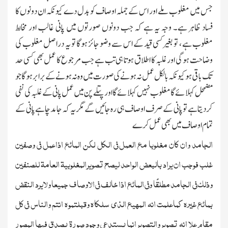
جس میں مغلوب ملے اور اس کے جملہ اوصاف کو بدل دے کیونکہ ان دونوں کا
فساد ظاہر ہے۔ وجہ یہ ہے کہ جب دونوں صورتوں میں پانی غالب اور مخالط
مغلوب ہے ، تو بغیر کسی قید کے اس سے وضو جائز ہوگا تو یہ دراصل مغلوب کی
وضاحت ہوگی اور غلبہ کا اطلاق ہوتا ہی تب ہے جب مرجوع کا عمل بھی کسی حد
تك باقی ہو کیونکہ بالکل عمل نہ ہونے کی صورت میں وہ نہ ہونے کے برابر ہوگا جو
مضمحل کہلائے گا مغلوب نہیں کہلائے گا اور پتلے پن میں عمل پانی کے غلبہ کی نفی
کردیتاہے تو پانی کے صرف اوصاف ہی رہ جائیں گے مگر یہ کہ جامد چاہے پانی کے
تمام اوصاف میں بھی عمل کرے
الجامد وان کان مغلوبا مع العمل فی الکل لکن المائع اذاعمل فی وصفین
غلب فوجب ان یراد بالبعض الواحد لیصح تصویر المغلوبیۃ العامۃ للصنفین
وذلك فی الجامد مطلقًا وفی المائع اذا خالف فی الاوصاف جمیعا ولایرد النقض
بمائع غیرہ کماعلمت انہ المھیع الذی سلکاہ وقبلتموہ انتم والناس فی کل
مقام علا انہ تصویر والتصویر انما یستدعی وجود صورۃ یصدق فیھا المصور