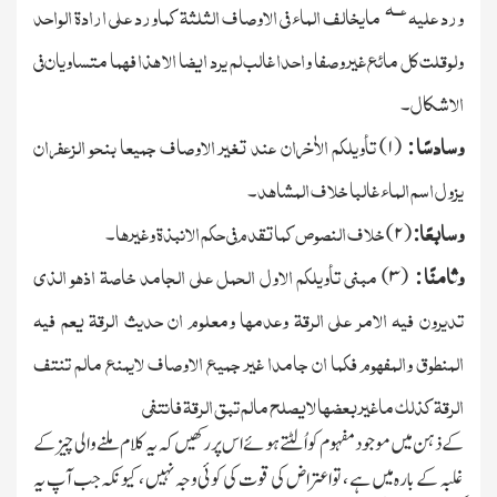
ــ
ہ
ع
ورد علیہ
مایخالف الماء فی الاوصاف الثلثۃ کماورد علی ارادۃ الواحد
ولوقلت کل مائع غیر وصفا واحدا غالب لم یرد ایضا الا ھذا فھما متساویان فی
الاشکال
۔
وسادسًا
تأویلکم الاٰخران عند تغیر الاوصاف جمیعا بنحو الزعفران
)
۱
(
:
یزول اسم الماء غالبا خلاف المشاھد
۔
وسابعًا
خلاف النصوص کماتقدم فی حکم الانبذۃ وغیرھا
:
(
۲
)
۔
وثامنًا
مبنی تأویلکم الاول الحمل علی الجامد خاصۃ اذھو الذی
)
۳
(
:
تدیرون فیہ الامر علی الرقۃ وعدمھا ومعلوم ان حدیث الرقۃ یعم فیہ
المنطوق والمفھوم فکما ان جامدا غیر جمیع الاوصاف لایمنع مالم تنتف
الرقۃ کذلك ماغیر بعضھا لایصلح مالم تبق الرقۃ فانتفی
کے ذہن میں موجود مفہوم کو اُلٹتے ہوئے اس پر رکھیں کہ یہ کلام ملنے والی چیز کے
غلبہ کے بارہ میں ہے ، تو اعتراض کی قوت کی کوئی وجہ نہیں ، کیونکہ جب آپ یہ