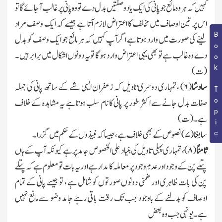
کہیں کہ ہر وہ مائع جو پانی کی ایك یا دوصفتیں بدل دے تو وہ پانی پر غالب آجائےگا تو
اس پر تین اوصاف میں مخالف کا اعتراض لازم آتا ہے جیسے کہ ایك وصف مراد
Book Topic
لینے کی صورت میں وارد ہوتا ہے اگرآپ کہیں کہ ہر مائع جو ایك وصف کو بدل
دے وہ غالب ہے تو بھی یہی اعتراض وارد ہوگا تو یہ دونوں اشکال میں برابر ہیں۔
(ت)
سادسًا
(
۶
)
، تمہاری
دوسری
تا
ویل کہ زعفران ایسی شے کے ساتھ پانی کی جملہ
صفات بدل جانے سے اکثر طور پر پانی کا نام سلب ہوتا ہے یہ مشاہدہ کے خلاف
ہے۔ (ت)
سابعًا(
۷
)
نصوص
کے
بھی
خلاف
ہے ، جیسا
کہ
نب
یذوں کے حکم میں گزرا۔
ثامنًا
(
۸
)
، تمہاری
پہلی
تاویل
کی
بنیاد
علی
الخصوص
جامد
پر
ہے
کیونکہ
آپ
ک
ے ہاں
پتلے پن کے وجود اور عدمِ وجود پر معاملہ کا مدار ہے اور یہ بات تو معلوم ہے کہ پتلے
پن کی بات ظاہری اور ضمنی دونوں صورتوں کو شامل ہے ، تو جیسے پانی کے تمام
اوصاف کو بدلنے کے باوجود جب تك رقت باقی رہے جامد وضو سے مانع نہیں
ہے۔ یونہی جب وہ بعض