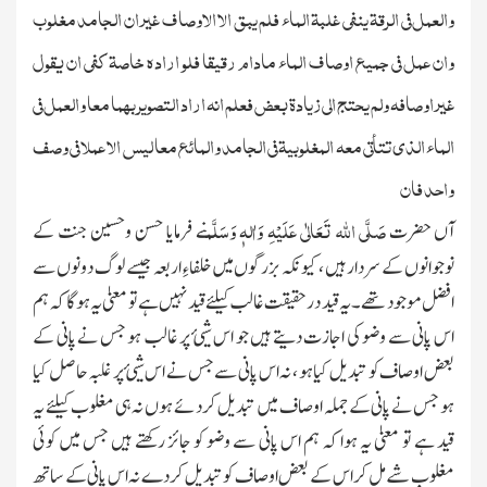
والعمل فی الرقۃ ینفی غلبۃ الماء فلم یبق الا الاوصاف غیر ان الجامد مغلوب
وان عمل فی جمیع اوصاف الماء مادام رقیقا فلو ارادہ خاصۃ کفی ان یقول
غیر اوصافہ ولم یحتج الی زیادۃ بعض فعلم انہ اراد التصویر بھما معا والعمل فی
الماء الذی تتأتی معہ المغلوبیۃ فی الجامد والمائع معا لیس الا عملا فی وصف
واحد فان
صَلَّی اللہ تَعَالٰی عَلَیْہِ وَاٰلہٖ وَسَلَّم
آں حضرت
نے فرمایا حسن وحسین جنت کے
نوجوانوں کے سردار ہیں ، کیونکہ بزرگوں میں خلفاءِ اربعہ جیسے لوگ دونوں سے
افضل موجود تھے۔
یہ قید درحقیقت غالب کیلئے قید نہیں ہے تو معنیٰ یہ ہوگا کہ ہم
اس پانی سے وضو کی اجازت دیتے ہیں جو اس شیئ پر غالب ہو جس نے پانی کے
بعض اوصاف کو تبدیل کیا ہو ، نہ اس پانی سے جس نے اس شیئ پر غلبہ حاصل کیا
ہو جس نے پانی کے جملہ اوصاف میں تبدیل کردئے ہوں نہ ہی مغلوب کیلئے یہ
قید ہے تو معنیٰ یہ ہوا کہ ہم اس پانی سے وضو کو جائز رکھتے ہیں جس میں کوئی
مغلوب شے مل کر اس کے بعض اوصاف کو تبدیل کردے نہ اس پانی کے ساتھ