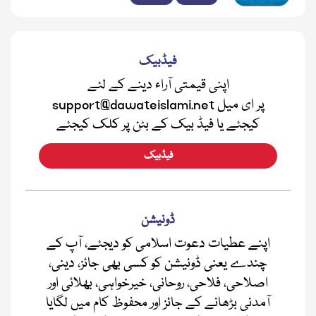
فیڈبیک
اپنی قیمتی آراء دینے کے لئے
support@dawateislami.net پر ای میل
کیجئے یا فیڈ بیک کے بٹن پر کلک کیجئے
فیڈبیک
ڈونیشن
اپنے عطیات دعوت اسلامی کو دیجئے، آپ کے
چندے یعنی ڈونیشن کو کسی بھی جائز، دینی،
اصلاحی، فلاحی، روحانی، خیرخواہی، بھلائی اور
آمدنی بڑھانے کے جائز اور محفوظ کام میں لگایا