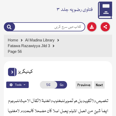
فتاوی رضویہ جلد ۳
Home
Al Madina Library
Fatawa Razawiyya Jild 3
Page 56
کیٹیگریز
Go
Previous
Next
Tools
تخصیص ولاتقیید بل ھو تصویر للمغلوب والغلبۃ لاتقال الا حیث للمرجوع
ایضا شیئ من العمل اذلولم یعمل اصلا کان مضمحلا کالمعدوم لامغلوبا