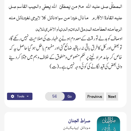
المصطفٰی صلی علیہ الله مع من یصطفیٰ
الله یعطی والجیب القاسم صلی
علیہ القادۃ الاکارم
ما
نال
خیرا
من
سواہ
نائل
کلا
لایرجی لغیرنائل
منہ
الرجا منہ العطامنہ المدد فی الدین والدنیا والاخری للابد
اوصاف کو بدلے تو رقت کے معدوم ہونے پر طہارت کی صلاحیت نہیں رکھے گا ،
تو بعض اور کل کا فرق باقی نہ رہا قید ضائع گئی اور مفہوم باطل ہوگیا حاصل یہ کہ
خاص کر جامد مراد لینے پر حکم منصوص ومنطوق کے خلاف وہم میں مبتلا کردینے
والی بعض کی قید لگانے کی کوئی وجہ نہیں ہے۔ (ت)
Go
Previous
Next
Tools
صراط الجنان
موبائل ایپلیکیشن