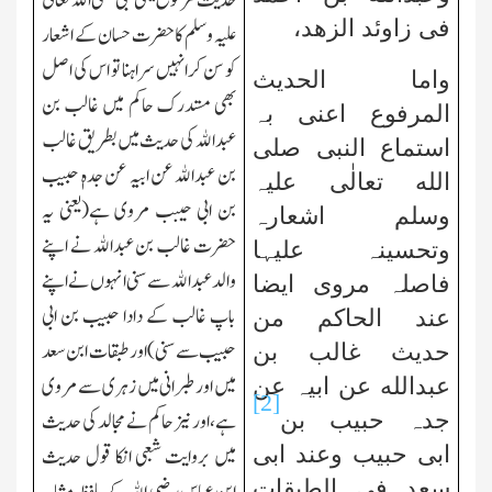
حدیث مرفوع یعنی نبی صلی الله تعالٰی
فی زاوئد الزھد،
علیہ وسلم کا حضرت حسان کے اشعار
کو سن کرانہیں سراہنا تو اس کی اصل
واما الحدیث
بھی مستدرك حاکم میں غالب بن
المرفوع اعنی بہ
عبدالله کی حدیث میں بطریق غالب
استماع النبی
صلی
بن عبدالله عن ابیہ عن جدہٖ حبیب
الله تعالٰی علیہ
بن ابی حیبب مروی ہے(یعنی یہ
وسلم
اشعارہ
حضرت غالب بن عبدالله نے اپنے
وتحسینہ علیہا
والد عبدالله سے سنی انہوں نے اپنے
فاصلہ مروی ایضا
باپ غالب کے دادا حبیب بن ابی
عند الحاکم من
حبیب سے سنی)اورطبقات ابن سعد
حدیث غالب بن
میں اور طبرانی میں زہری سے مروی
عبدالله عن ابیہ عن
[2]
ہے،اور نیز حاکم نے مجالد کی حدیث
جدہ حبیب بن
ابی حبیب وعند ابی
میں بروایت شعبی انکا قول حدیث
سعد فی الطبقات