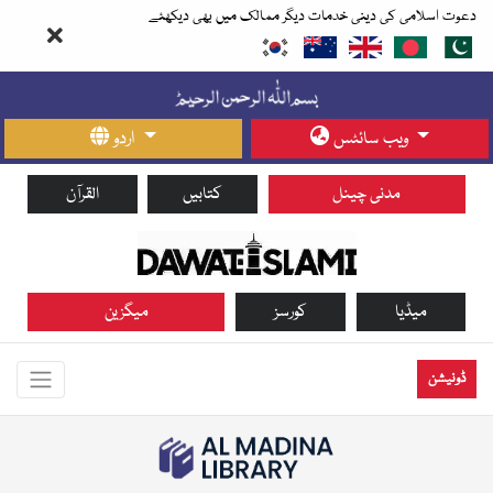
دعوت اسلامی کی دینی خدمات دیگر ممالک میں بھی دیکھئے
ویب سائٹس
اردو
مدنی چینل
کتابیں
القرآن
میڈیا
کورسز
میگزین
ڈونیشن