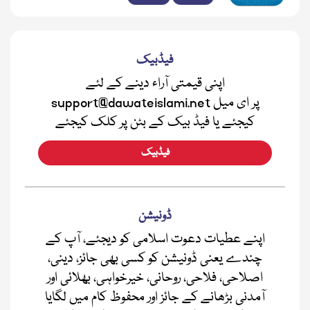
فیڈبیک
اپنی قیمتی آراء دینے کے لئے
support@dawateislami.net پر ای میل
کیجئے یا فیڈ بیک کے بٹن پر کلک کیجئے
فیڈبیک
ڈونیشن
اپنے عطیات دعوت اسلامی کو دیجئے، آپ کے
چندے یعنی ڈونیشن کو کسی بھی جائز، دینی،
اصلاحی، فلاحی، روحانی، خیرخواہی، بھلائی اور
آمدنی بڑھانے کے جائز اور محفوظ کام میں لگایا