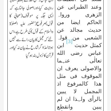
ابن عباس رضی الله کے بلفظہٖ مشابہ
وعند الطبرانی عن
روایت کیا،اوراصولی جانتاہے کہ
الزھری ورواہ
ایسی جگہ پر موقوف(صحابی کا
الحاکم ایضا من
قول)مرفوع(حضور علیہ الصلوٰۃ
حدیث مجالد عن
والسلام کے قول)کی طرح ہے،اس
الشعبی من قولہ
لئے کہ مجمل کا بیان رائے سے نہیں
[3]
کمثل حدیث
ابن
ہوتا
لہذا اگر شارع نے بیان نہ کیااور
عباس رضی الله
قرآن کا نزول بند ہوگیا
تعالٰی عنہما
والاصولی یعرف ان
الموقوف فی مثل
ھذا کالمرفوع اذ
المجمل لا یبین
بالرأی ولہذا ان لم
یبین وانقطع