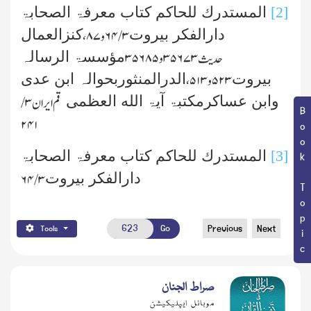
[2]
المستدرك للحاکم کتاب معرفۃ الصحابۃ
دارالفکر بیروت
کنزالعمال
۳/ ۶۴و۸۷،
مؤسسۃ الرسالہ
حدیث۳۵۶۷۳و۳۵۶۸۵
بیروت
الدرالمنثوربحوالہ ابن عدی
۵۲۳و۵۱۳،
وابن عساکرمکتبۃ آیۃ الله العظمی
قم ایران ۳/
Book Topic
۲۴۱
[3]
المستدرك للحاکم کتاب معرفۃ الصحابۃ
دارالفکر بیروت
۳/ ۶۴
Go
Previous
Next
Tools
صراط الجنان
موبائل ایپلیکیشن