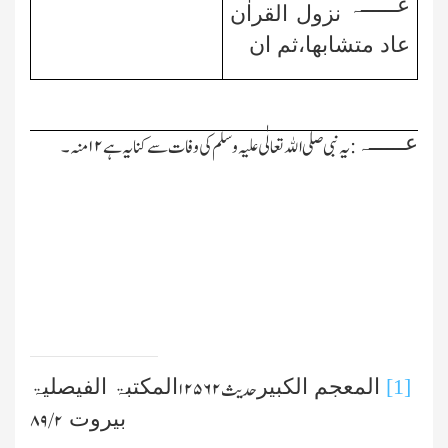
عــــــہ
نزول القراٰن
عاد متشابھا،ثم ان
عــــــہ
:یہ نبی صلی الله تعالٰی علیہ وسلم کی وفات سے کنایہ ہے ۱۲منہ ۔
[1]
المعجم الکبیر
المکتبۃ الفیصلیۃ
حدیث۱۲۵۶۲
بیروت
۲/ ۸۹