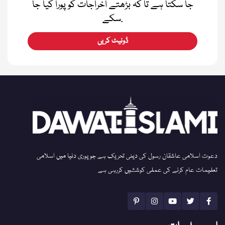
جا سکتا ہے تا کہ بڑھتے اخراجات کو پورا کیا جا
سکے.
ڈونیٹ کریں
دعوت اسلامی عاشقان رسول کی دینی تحریک ہے جو پوری دنیا میں اسلامی
تعلیمات عام کرنے کی عملی کوششیں کررہی ہے