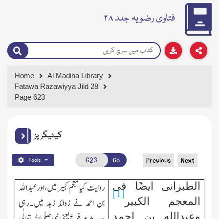
فتاوی رضویہ جلد ۲۸
Home
Al Madina Library
Fatawa Razawiyya Jild 28
Page 623
کیٹیگریز
Go
Previous
Next
Tools
الطبرانی ایضًا فی
روایت کیا معجم کبیر میں،اورعبدالله
[1]
المعجم الکبیر
بن احمد نے زوائد زہد میں۔رہی
وعبدالله بن احمد