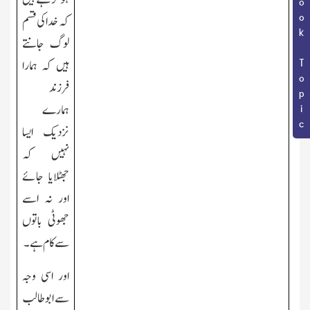
Book Topic
کہ خدا کی قسم
لوگ جانتے
ہیں کہ ہمارا
فرزند
ہمارے
نزدیك ایسا
نہیں کہ
جھٹلایا جائے
اور نہ اسے
جھوٹی باتوں
سے کام ہے۔
اور اسی وجہ
سے ابوطالب