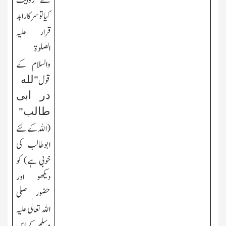
سے روایت
کیا تو سرکار ابد
قرار علیہ
الصلوۃ
والسلام کے
لله
قول"
در ابی
طالب
"
(الله کےلئے
ابوطالب کی
خوبی ہے) کو
دیکھو اور
حضور صلی
الله تعالٰی علیہ
وسلم کے اس