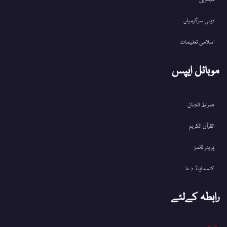
دینی سرگرمیاں
اسلامی تعلیمات
موبائل ایپس
صراط الجنان
القرآن الکریم
پریئر ٹائمز
کلمہ اینڈ دعا
رابطہ کےلئے