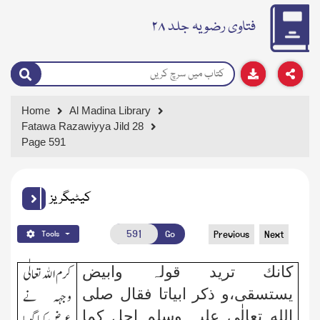
فتاوی رضویہ جلد ۲۸
Home
Al Madina Library
Fatawa Razawiyya Jild 28
Page 591
کیٹیگریز
Go
Previous
Next
Tools
کانك ترید قولہ وابیض
کرم الله تعالٰی
یستسقی،و ذکر ابیاتا فقال صلی
وجہہ نے
الله تعالٰی علیہ وسلم اجل کما