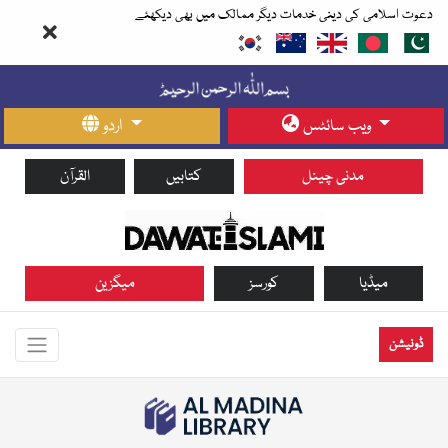
دعوت اسلامی کی دینی خدمات دیگر ممالک میں بھی دیکھئے
ویب سائٹس
اردو
مدنی چینل
کتابیں
القرآن
میڈیا
کورسز
میگزین
ڈونیشن