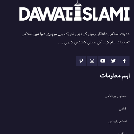
دعوت اسلامی عاشقان رسول کی دینی تحریک ہے جو پوری دنیا میں اسلامی
تعلیمات عام کرنے کی عملی کوششیں کررہی ہے
اہم معلومات
سماجی اور فلاحی
کتابیں
اسلامی ایونٹس
میگزین