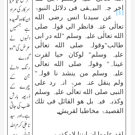
عرض کیا گویا
اخر جہ البیہقی فی دلائل النبوۃ
سرکار کی مراد
[1]
عن سیدنا انس رضی الله
ان کا وہ قصیدہ
تعالٰی عنہ فانظر الی قولہ صلی
ہے جسمیں
الله تعالٰی علیہ وسلم "لله در ابی
انہوں نے
طالب"وقولہ صلی الله تعالٰی
عرض کی"وہ
علیہ وسلم" لوکان حیا لقرت
گورے
عیناہ" وقولہ صلی الله تعالٰی
رنگ والے
علیہ وسلم من ینشد نا قولہ"
جن کے
ولم ینقل عنہ مرۃ انہ رد علی
چہرے کے
النبی صلی الله تعالٰی علیہ وسلم
ذریعہ بارش
وکذبہ فیہ بل ھو القائل فی تلك
طلب کی جاتی
؎
القصیدۃ مخاطبا لقریش
ہے۔اور سید
نا علی کرم الله
لقد علموا ان ابننا لامکذب