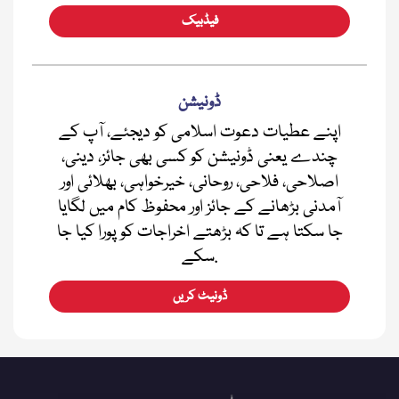
فیڈبیک
ڈونیشن
اپنے عطیات دعوت اسلامی کو دیجئے، آپ کے
چندے یعنی ڈونیشن کو کسی بھی جائز، دینی،
اصلاحی، فلاحی، روحانی، خیرخواہی، بھلائی اور
آمدنی بڑھانے کے جائز اور محفوظ کام میں لگایا
جا سکتا ہے تا کہ بڑھتے اخراجات کو پورا کیا جا
سکے.
ڈونیٹ کریں