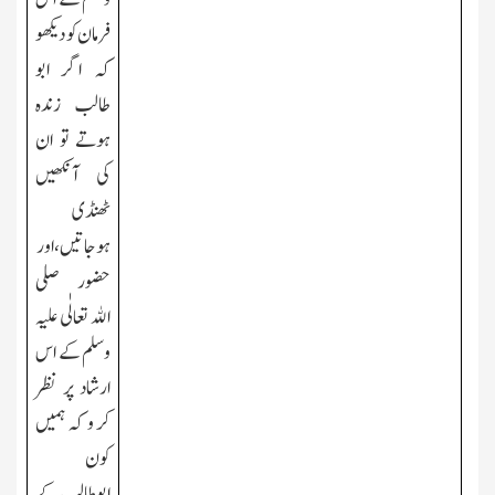
فرمان کو دیکھو
کہ اگر ابو
طالب زندہ
ہوتے تو ان
کی آنکھیں
ٹھنڈی
ہوجاتیں،اور
حضور صلی
الله تعالٰی علیہ
وسلم کے اس
ارشاد پر نظر
کر و کہ ہمیں
کون
ابوطالب کے