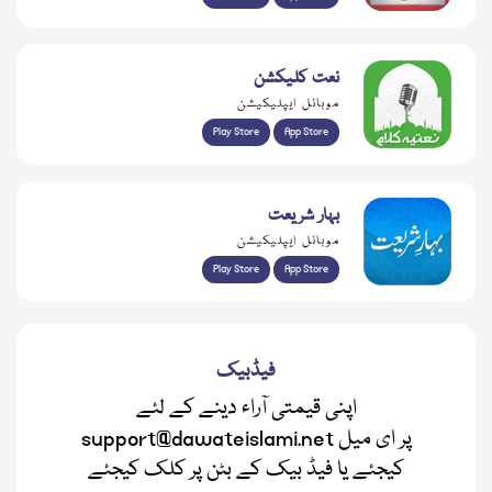
نعت کلیکشن
موبائل ایپلیکیشن
Play Store
App Store
بہار شریعت
موبائل ایپلیکیشن
Play Store
App Store
فیڈبیک
اپنی قیمتی آراء دینے کے لئے
support@dawateislami.net پر ای میل
کیجئے یا فیڈ بیک کے بٹن پر کلک کیجئے