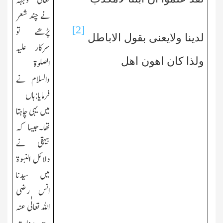
تعالٰی وجہہ
نے چند شعر
[2]
پڑھے تو
لدینا ولایعنی بقول الاباطل
سرکار علیہ
ولذا کان اھون اھل
الصلوۃ
والسلام نے
فرمایا:ہاں
میں یہی چاہتا
تھا۔جیسا کہ
بیہقی نے
دلائل النبوۃ
میں سیدنا
انس رضی
الله تعالٰی عنہ