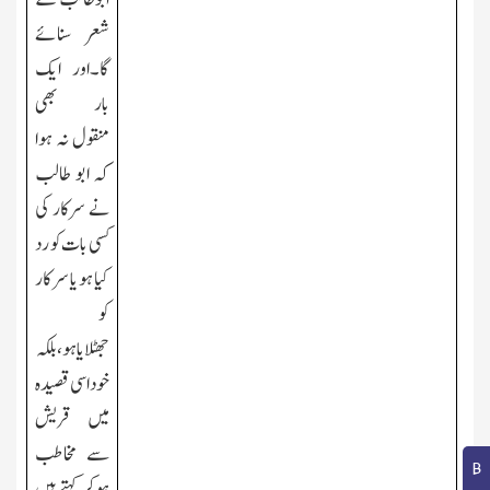
شعر سنائے
گا۔اور ایك
بار بھی
منقول نہ ہوا
کہ ابو طالب
نے سرکار کی
کسی بات کو رد
کیا ہو یا سر کار
کو
جھٹلایاہو،بلکہ
خود اسی قصید ہ
میں قریش
سے مخاطب
ہوکر کہتے ہیں