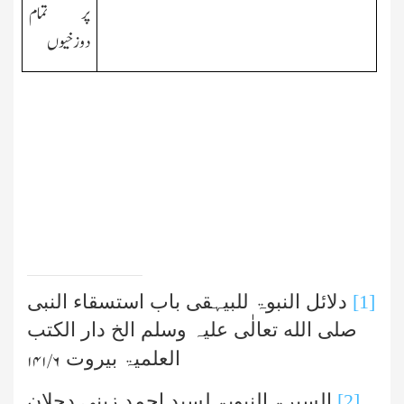
پر تمام
دوزخیوں
[1]
دلائل النبوۃ للبیہقی باب استسقاء النبی
صلی الله تعالٰی علیہ وسلم الخ دار الکتب
العلمیۃ بیروت
۶/ ۱۴۱
[2]
السیرۃ النبویۃ لسید احمد زینی دحلان