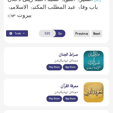
باب وفاۃ عبد المطلب المکتبۃ الاسلامیۃ
بیروت
۱/۸۳
Go
Previous
Next
Tools
صراط الجنان
موبائل ایپلیکیشن
Play Store
App Store
معرفۃ القرآن
موبائل ایپلیکیشن
Play Store
App Store