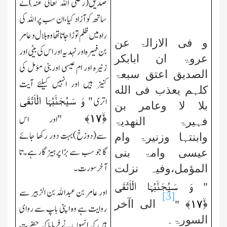
صدیق(رضی الله تعالٰی عنہ)نے
ساتھ کو آزاد کیا،ان سب پر الله کی
راہ میں ظلم توڑا جاتا تھا وہ بلال و عامر
و فی الازالۃ عن
بن فہیرہ اور نہدیہ اور اس کی بیٹی اور
عروۃ ان ابابکر
زنیرہ اور ام عیسی اوربنی مؤمل کی
الصدیق اعتق سبعۃ
کنیز ہیں اور انہیں کیلئے آیت
کلہم یعذب فی الله
وَ سَیُجَنَّبُہَا الْاَتْقَی
اتری
"
بلا لا وعامر بن
﴾
۱۷
﴿ۙ
"
اور اس
فہیرۃ النھدیۃ
سے(دوزخ)بہت دور رکھا جائے
وابنتہا وزنیرۃ وام
گا جو سب سے بڑا پرہیز گار ہے۔تا
عیسی وامۃ بنی
آخر سورت۔
المؤمل،وفیہ نزلت
وَ سَیُجَنَّبُہَا الْاَتْقَی
"
اور عامر بن عبدالله بن الزبیر سے
[3]
﴾
۱۷
﴿ۙ
الی اآخر
"
روایت ہے وہ اپنی باپ سے روای
السورۃ۔
ہیں کہ انہوں نے فرمایا کہ حضرت