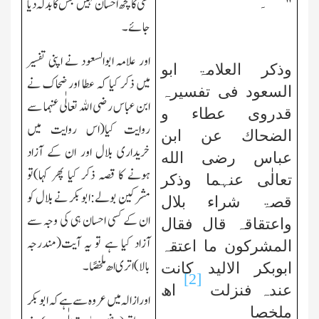
۔
"
کسی کا کچھ احسان نہیں جس کا بدلہ دیا
جائے۔
اور علامہ ابوالسعود نے اپنی تفسیر
وذکر العلامۃ ابو
میں ذکر کیا کہ عطا اور ضحاك نے
السعود فی تفسیرہ
ابن عباس
رضی الله تعالٰی عنہما
سے
قدروی عطاء و
روایت کیا(اس روایت میں
الضحاك عن ابن
خریداری بلال اور ان کے آزاد
عباس
رضی الله
ہونے کا قصہ ذکر کیا پھر کہا)تو
تعالٰی عنہما
وذکر
مشرکین بولے:ابوبکر نے بلال کو
قصۃ شراء بلال
ان کے کسی احسان
ہی کی وجہ سے
واعتقاقہ قال فقال
آزاد کیا ہے تو یہ آیت(مندرجہ
المشرکون ما اعتقہ
بالا) اتری اھ ملخصًا۔
ابوبکر الالید کانت
[2]
عندہ فنزلت
اھ
اور ازالہ میں عروہ سے ہے کہ ابوبکر
ملخصا