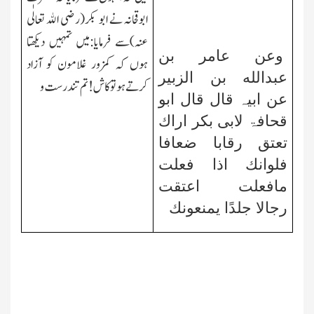
ابوقحانہ نے ابو بکر(رضی الله تعالٰی
عنہ)سے فرمایا:میں تمہیں دیکھتا
وعن عامر بن
ہوں کہ کمزور غلامون کو آزاد
عبدالله بن الزبیر
کرتے ہوتو کاش ! تم تندرست و
عن ابیہ قال قال ابو
قحافۃ لابی بکر اراك
تعتق رقابا ضعافا
فلوانك اذا فعلت
مافعلت اعتقت
رجالا جلدًا یمنعونك