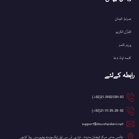
صراط الجنان
القرآن الکریم
پریئر ٹائمز
کلمہ اینڈ دعا
رابطہ کےلئے
21-34921391-93(92+)
21-111-25-26-92(92+)
support@dawateislami.net
عالمی مدنی مرکز فیضان مدینہ ، نزد پی ٹی سی ایل ایکسچینج یونیورسٹی روڈ کراچی