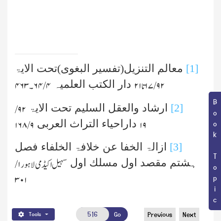
[1]
معالم التنزیل(تفسیر البغوی)تحت الایۃ
دار الکتب العلمیہ
۹۲ /۱۷ تا ۲۱
۴ /۶۴۔۴۶۳
Book Topic
[2]
ارشاد والعقل السلیم تحت الایۃ
۹۲ /
داراحیاء التراث العربی
/۱۶۸
۹
۱۹
[3]
ازالۃ الخفا عن خلافۃ الخلفاء فصل
ہشتم مقصد اول مسلك اول
سہیل اکیڈمی لاہور ۱ /
۳۰۱
Go
Previous
Next
Tools