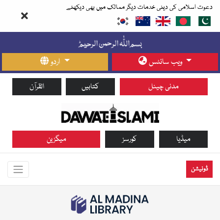
دعوت اسلامی کی دینی خدمات دیگر ممالک میں بھی دیکھئے
ویب سائٹس
اردو
مدنی چینل
کتابیں
القرآن
میڈیا
کورسز
میگزین
ڈونیشن