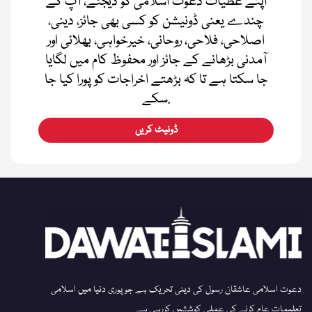
اپنے عطیات دعوت اسلامی کو دیجئے، آپ کے
چندے یعنی ڈونیشن کو کسی بھی جائز، دینی،
اصلاحی، فلاحی، روحانی، خیرخواہی، بھلائی اور
آمدنی بڑھانے کے جائز اور محفوظ کام میں لگایا
جا سکتا ہے تا کہ بڑھتے اخراجات کو پورا کیا جا
سکے.
ڈونیٹ کریں
دعوت اسلامی عاشقان رسول کی دینی تحریک ہے جو پوری دنیا میں اسلامی
تعلیمات عام کرنے کی عملی کوششیں کررہی ہے