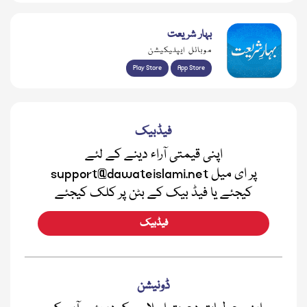
بہار شریعت
موبائل ایپلیکیشن
Play Store
App Store
فیڈبیک
اپنی قیمتی آراء دینے کے لئے
support@dawateislami.net پر ای میل
کیجئے یا فیڈ بیک کے بٹن پر کلک کیجئے
فیڈبیک
ڈونیشن