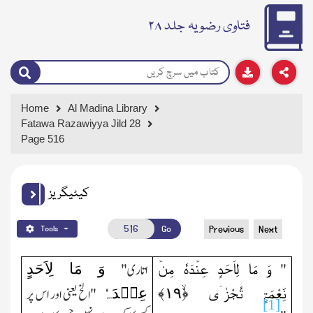
فتاوی رضویہ جلد ۲۸
Home
Al Madina Library
Fatawa Razawiyya Jild 28
Page 516
کیٹیگریز
Go
Previous
Next
Tools
وَ مَا لِاَحَدٍ عِنۡدَہٗ مِنۡ
وَ مَا لِاَحَدٍ
"
اتاری"
نِّعْمَۃٍ تُجْزٰۤی ﴿ۙ
۱۹
﴾
عِنۡدَہٗ
"الخ یعنی اور اس پر
[1]