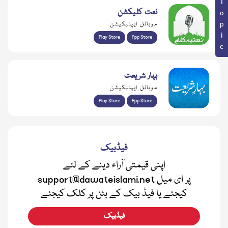
نعت کلیکشن
موبائل ایپلیکیشن
Play Store
App Store
بہار شریعت
موبائل ایپلیکیشن
Play Store
App Store
فیڈبیک
اپنی قیمتی آراء دینے کے لئے
support@dawateislami.net پر ای میل
کیجئے یا فیڈ بیک کے بٹن پر کلک کیجئے
فیڈبیک