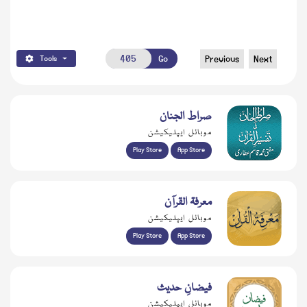
Go
Previous
Next
Tools
صراط الجنان
موبائل ایپلیکیشن
Play Store
App Store
معرفۃ القرآن
موبائل ایپلیکیشن
Play Store
App Store
فیضانِ حدیث
موبائل ایپلیکیشن