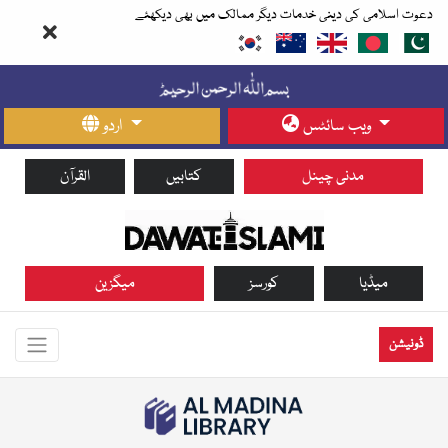
دعوت اسلامی کی دینی خدمات دیگر ممالک میں بھی دیکھئے
ویب سائٹس
اردو
مدنی چینل
کتابیں
القرآن
میڈیا
کورسز
میگزین
ڈونیشن