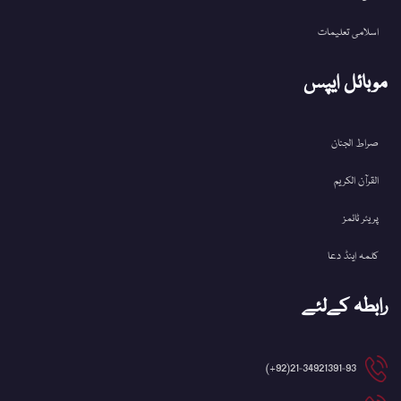
اسلامی تعلیمات
موبائل ایپس
صراط الجنان
القرآن الکریم
پریئر ٹائمز
کلمہ اینڈ دعا
رابطہ کےلئے
21-34921391-93(92+)