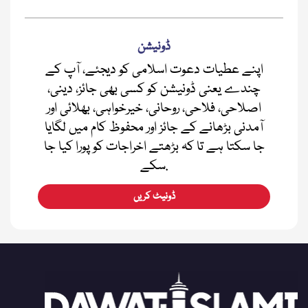
ڈونیشن
اپنے عطیات دعوت اسلامی کو دیجئے، آپ کے
چندے یعنی ڈونیشن کو کسی بھی جائز، دینی،
اصلاحی، فلاحی، روحانی، خیرخواہی، بھلائی اور
آمدنی بڑھانے کے جائز اور محفوظ کام میں لگایا
جا سکتا ہے تا کہ بڑھتے اخراجات کو پورا کیا جا
سکے.
ڈونیٹ کریں