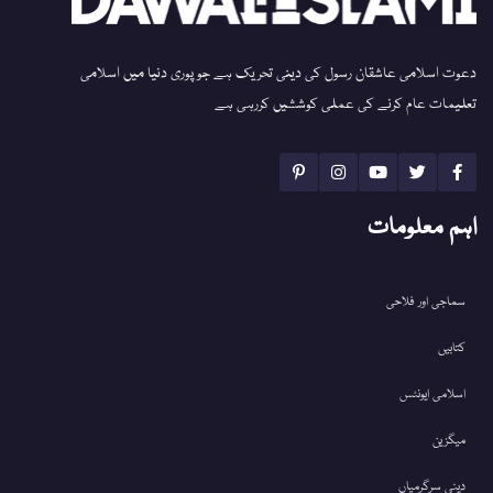
دعوت اسلامی عاشقان رسول کی دینی تحریک ہے جو پوری دنیا میں اسلامی
تعلیمات عام کرنے کی عملی کوششیں کررہی ہے
اہم معلومات
سماجی اور فلاحی
کتابیں
اسلامی ایونٹس
میگزین
دینی سرگرمیاں