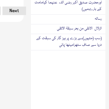
اورحضرت صدیق اکبر رضی الله عنہما کیامامت
کے بارےمیں)
Next
رسالہ
الزلال الانقی من بحر سبقۃ الاتقی
(سب (متیوں)سے بڑے پر ہیز گار کی سبقت کے
دریا سے صاف ستھرامیٹھا پانی