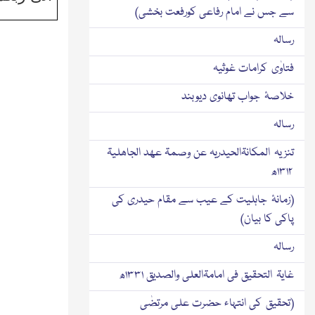
سے جس نے امام رفاعی کورفعت بخشی)
رسالہ
فتاوٰی کرامات غوثیہ
خلاصۂ جواب تھانوی دیوبند
رسالہ
تنزیہ المکانۃالحیدریہ عن وصمۃ عھد الجاھلیۃ
۱۳۱۲ھ
(زمانۂ جاہلیت کے عیب سے مقام حیدری کی
پاکی کا بیان)
رسالہ
غایۃ التحقیق فی امامۃالعلی والصدیق ۱۳۳۱ھ
(تحقیق کی انتہاء حضرت علی مرتضٰی