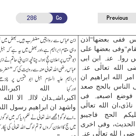
Go
Previous
س ففی بعضھا"اذن
ابن عباس سے روایتیں مضطرب ہیں۔بعض میں ت
قام"وفی بعضھا علی
وہی مقام ابراہیم ہے،اوربعض میں یہ ہے كہ جب
 رواہ عنہ ابن ابی
ابوقبیس پر اعلان حج ہوا۔چنانچہ ابن ابی حاتم نے اب
ی الله تعالٰی عنہ
عباس رضی الله تعالٰی عنہ سے روایت كی كہ "حضر
امر الله ابراھیم ان
ابراہیم علیہ السلام جبل ابو قبیس پر چڑھ
ی الناس بالحج صعد
الله اكبر،الله
اوركہا
 فوضع اصبعیہ فی
اكبر،اشہدان لاالہ الا الله ،
نادٰی،ان الله تعالٰی
واشھد ان ابراھیم رسول الله
كم الحج فاجیبو
۔اے لوگو!مجھے الله تعالٰی نے حكم دیا كہ میں لوگو
لحدیث، وفی اخری
میں حج كا اعلان كروں تو تم لوگ الله تعالٰی كی پكار ك
ضی ا لله تعالٰی عنہ