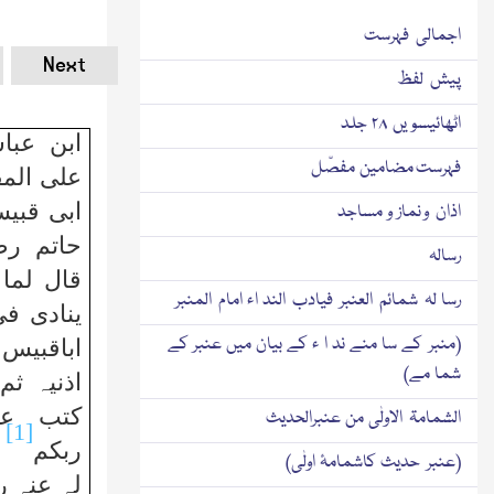
اجمالی فہرست
Next
پیش لفظ
اٹھائیسو یں ۲۸ جلد
ابن عبا
فہرست مضامین مفصّل
علی الم
ابی قبیس
اذان و نماز و مساجد
حاتم رض
رسالہ
قال لما 
رسا لہ شمائم العنبر فیادب الند اء امام المنبر
ینادی ف
(منبر كے سا منے ند ا ء كے بیان میں عنبر كے
اباقبیس
شما مے)
اذنیہ ثم 
كتب علی
الشمامۃ الاولٰی من عنبرالحدیث
[1]
ربكم
ا
(عنبر حدیث كاشمامۂ اولٰی)
لہ عنہ ر