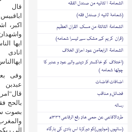
الشمامۃ ا لثانیہ من صندل الفقہ
قال ص
(شمامۂ ثانیہ از صندل فقہ)
اباقبیس،
اكبر، اشھ
الشمامۃ الثالثۃ من مسك القران العظیم
واشھدان 
(قران كر یم كے مشك سے تیسرا شمامہ)
ایھا الن
الشمامۃ الرابعۃمن عود احراق الخلاف
انادی 
ایھاالناس
(اختلاف كو خاكستر كر دینے والے عود و عنبر كا
چوتھا شمامہ )
وفی بعض
اضافات افاضات
عبدبن 
قال"امر
فضائل و مناقب
بالحج فق
رسالہ
بصوت سم
طردالافاعی عن حمی ھادٍ رفع الرفاعی ۱۳۳۶ھ
والمغرب ی
(سانپوں (موذیوں)کو دورکرنا اس ہادی کی بارگاہ
الٰی ربكم