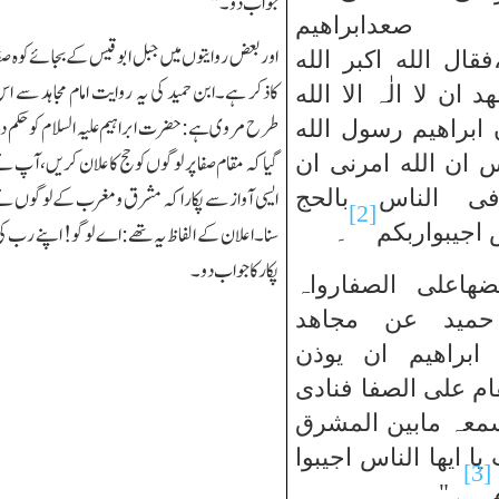
جواب دو۔"
عدابراھیم
اوربعض روایتوں میں جبل ابو قیس كے بجائے كوہ صف
فقال الله اكبر الله
كاذكر ہے۔ابن حمید كی یہ روایت امام مجاہد سے ا
د ان لا الٰہ الا الله
طرح مروی ہے:حضرت ابراہیم علیہ السلام كو حكم دی
ابراھیم رسول الله
گیا كہ مقام صفا پر لوگوں كو حج كا علان كریں،آپ ن
اس ان الله امرنی ان
ایسی آواز سے پكارا كہ مشرق ومغرب كےلوگوں ن
فی الناس بالحج
[2]
 اجیبواربكم
۔
سنا۔اعلان كے الفاظ یہ تھے:اے لوگو! اپنے رب ك
پكاركا جواب دو۔
ھاعلی الصفارواہ
حمید عن مجاھد
 ابراھیم ان یوذن
ام علی الصفا فنادی
عہ مابین المشرق
ا ایھا الناس اجیبوا
[3]
۔"