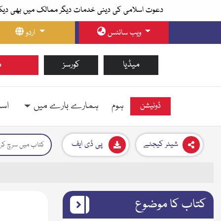
دعوت اسلامی کی دینی خدمات دیگر ممالک میں بھی دیک
ویب سائٹس
اردو
میڈیا
کورسز
م
ہوم
ہمارے بارے میں
اسل
ڈونیشن
شیئر کیجئے
پی ڈی ایف
کتاب کا موضوع