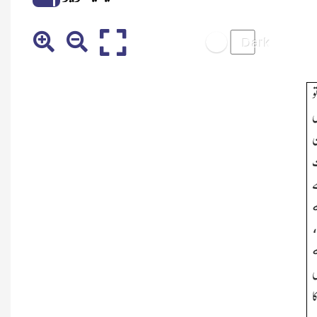
و
ل
ن
ت
ے
ں
ا