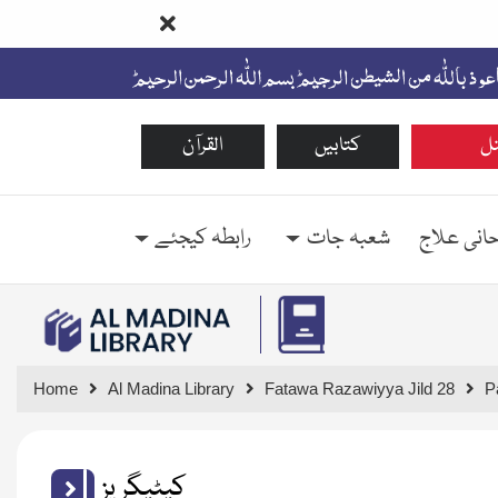
ل
کتابیں
القرآن
حانی علاج
شعبہ جات
رابطہ کیجئے
Home
Al Madina Library
Fatawa Razawiyya Jild 28
P
کیٹیگریز