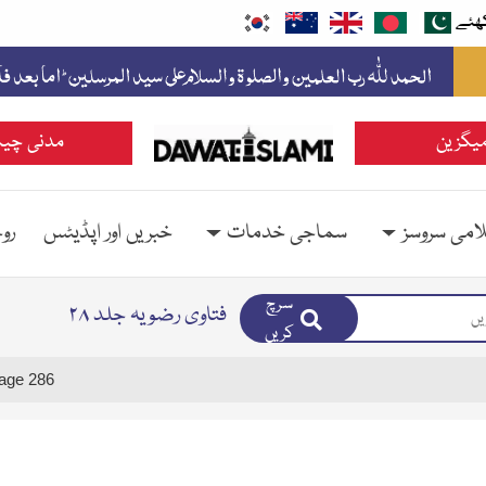
ھئے
یگزین
مدنی چین
امی سروسز
سماجی خدمات
خبریں اور اپڈیٹس
رو
سرچ
فتاوی رضویہ جلد ۲۸
کریں
age 286