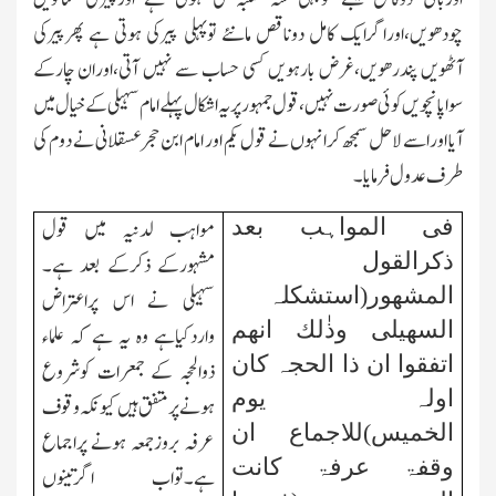
چودھویں،اوراگرایك کامل دوناقص مانئے توپہلی پیرکی ہوتی ہے پھرپیرکی
آٹھویں پندرھویں،غرض بارہویں کسی حساب سے نہیں آتی،اوران چارکے
سواپانچویں کوئی صورت نہیں،قول جمہور پریہ اشکال پہلے امام سہیلی کے خیال میں
آیا اوراسے لاحل سمجھ کرانہوں نے قول یکم اور امام ابن حجرعسقلانی نے دوم کی
طرف عدول فرمایا۔
فی المواہب بعد
مواہب لدنیہ میں قول
ذکرالقول
مشہورکے ذکرکے بعد ہے۔
المشھور(استشکلہ
سہیلی نے اس پراعتراض
السھیلی وذٰلك انھم
واردکیاہے وہ یہ ہے کہ علماء
اتفقوا ان ذا الحجہ کان
ذوالحجہ کے جمعرات کوشروع
اولہ یوم
ہونے پرمتفق ہیں کیونکہ وقوف
الخمیس)للاجماع ان
عرفہ بروزجمعہ ہونے پراجماع
وقفۃ عرفۃ کانت
ہے۔تواب اگرتینوں