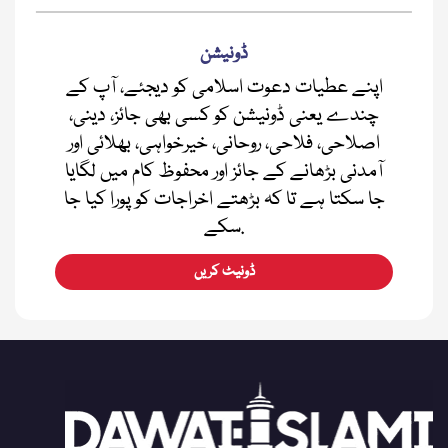
ڈونیشن
اپنے عطیات دعوت اسلامی کو دیجئے، آپ کے
چندے یعنی ڈونیشن کو کسی بھی جائز، دینی،
اصلاحی، فلاحی، روحانی، خیرخواہی، بھلائی اور
آمدنی بڑھانے کے جائز اور محفوظ کام میں لگایا
جا سکتا ہے تا کہ بڑھتے اخراجات کو پورا کیا جا
سکے.
ڈونیٹ کریں