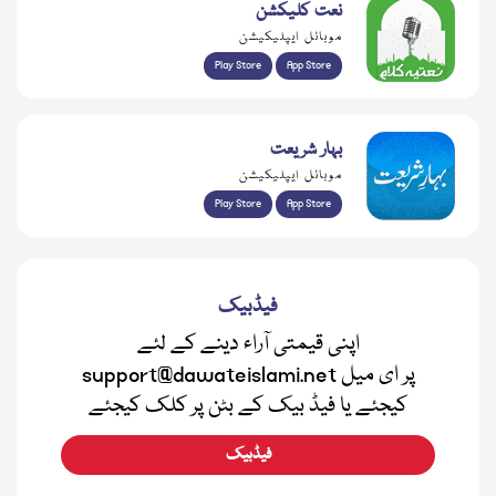
نعت کلیکشن
موبائل ایپلیکیشن
Play Store
App Store
بہار شریعت
موبائل ایپلیکیشن
Play Store
App Store
فیڈبیک
اپنی قیمتی آراء دینے کے لئے
support@dawateislami.net پر ای میل
کیجئے یا فیڈ بیک کے بٹن پر کلک کیجئے
فیڈبیک