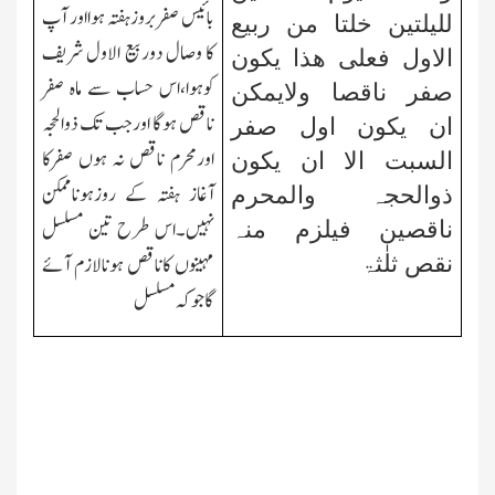
بائیس صفربروزہفتہ ہوااور آپ
للیلتین خلتا من ربیع
کا وصال دوربیع الاول شریف
الاول فعلی ھذا یکون
کوہوا،اس حساب سے ماہ صفر
صفر ناقصا ولایمکن
ناقص ہوگا اورجب تك ذوالحجہ
ان یکون اول صفر
اورمحرم ناقص نہ ہوں صفرکا
السبت الا ان یکون
آغاز ہفتہ کے روزہوناممکن
ذوالحجہ والمحرم
نہیں۔اس طرح تین مسلسل
ناقصین فیلزم منہ
مہینوں کاناقص ہونالازم آئے
نقص ثلٰثۃ
گا جوکہ مسلسل