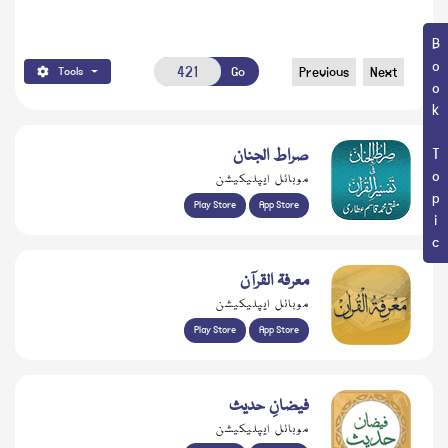
Book Topic
Go
Previous
Next
Tools
صراط الجنان
موبائل ایپلیکیشن
Play Store
App Store
معرفۃ القرآن
موبائل ایپلیکیشن
Play Store
App Store
فیضانِ حدیث
موبائل ایپلیکیشن