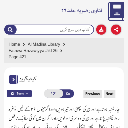
فتاوی رضویہ جلد ۲۶
Home
Al Madina Library
Fatawa Razawiyya Jild 26
Page 421
کیٹیگریز
Go
Previous
Next
Tools
چارشنبہ ہوتاہے اورپیرکی چھٹی اورتیرہویں،اوراگرتینوں
۲۹
کے لیں توغرہ
روزیکشنبہ پڑتاہے اورپیرکی دوسری اورنویں، اوراگران میں کوئی ساایك ناقص
اورباقی دوکامل لیجئے توپہلی سہ شنبہ کی ہوتی ہے اورپیرکی ساتویں