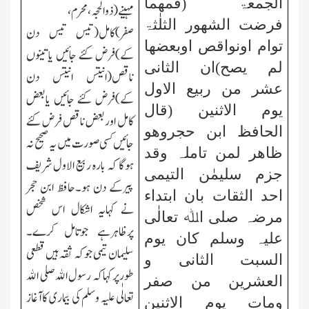
الجمعۃ (فمھما
مہینے(ذوالحجہ،محرم،
فرضت الشھور الثلٰثۃ
صفر)کامل(تیس تیس دن
توام اونواقص اوبعضھا
کے)فرض کئے جائیں یا تینوں
لم یصح)ان الثانی
ناقص(انتیس انتیس دن
عشر من ربیع الاول
کے)فرض کئے جائیں یابعض
یوم الاثنین (قال
کامل اوربعض ناقص فرض کئے
الحافظ ابن حجروھو
جائیں کسی صورت میں یہ صحیح نہ
ظاھر لمن تاملہ وقد
ہوگا کہ بارہ ربیع الاول شریف
جزم سلیمٰن التیمی
پیرکے دن ہو۔حافظ ابن حجر
احد الثقات بان ابتداء
نے کہایہ اشکال اس شخص
مرضہ
صلی اﷲ تعالٰی
پرظاہرہے جوتامل کرے۔
علیہ وسلم
کان یوم
سلیمان تیمی جوکہ ثقہ ہیں قطعی
السبت الثانی و
طورپرکہاکہ رسول اﷲ صلی اﷲ
العشرین من صفر
تعالٰی علیہ وسلم کی بیماری کاآغاز
ومات یوم الاثنین