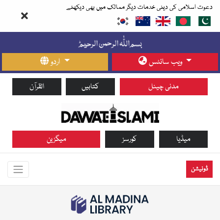
دعوت اسلامی کی دینی خدمات دیگر ممالک میں بھی دیکھئے
ویب سائٹس
اردو
مدنی چینل
کتابیں
القرآن
میڈیا
کورسز
میگزین
ڈونیشن