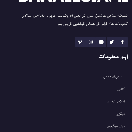
دعوت اسلامی عاشقان رسول کی دینی تحریک ہے جو پوری دنیا میں اسلامی
تعلیمات عام کرنے کی عملی کوششیں کررہی ہے
اہم معلومات
سماجی اور فلاحی
کتابیں
اسلامی ایونٹس
میگزین
دینی سرگرمیاں