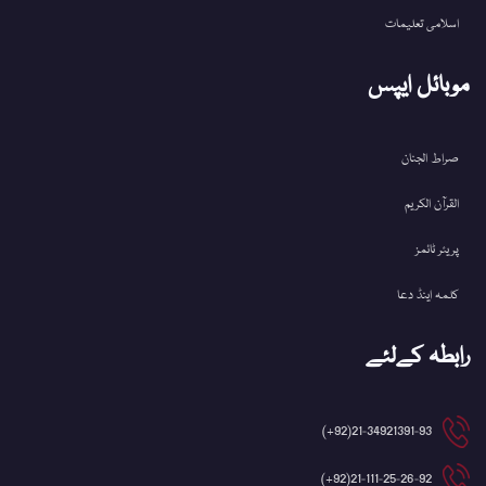
اسلامی تعلیمات
موبائل ایپس
صراط الجنان
القرآن الکریم
پریئر ٹائمز
کلمہ اینڈ دعا
رابطہ کےلئے
21-34921391-93(92+)
21-111-25-26-92(92+)