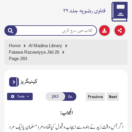
فتاوی رضویہ جلد ۲۶
Home
Al Madina Library
Fatawa Razawiyya Jild 26
Page 283
کیٹیگریز
Go
Previous
Next
Tools
الجواب:
اگرجس وقت زید نے ہندہ سے ایجاب وقبول کیاتھا دومردمسلمان یا ایك مرد