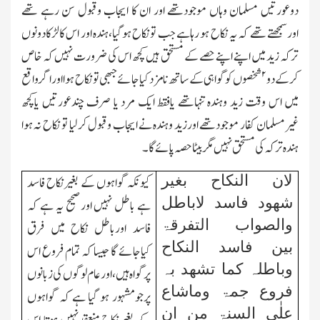
دوعورتیں مسلمان وہاں موجودتھے اور ان کا ایجاب وقبول سن رہے تھے
اورسمجھتے تھے کہ یہ نکاح ہو رہاہے جب تونکاح ہوگیا،ہندہ اور اس کالڑکادونوں
ترکہ زید میں اپنے اپنے حصے کے مستحق ہیں کچھ اس کی ضرورت نہیں کہ خاص
۲
کرکے دو
شخصوں کوگواہی کے ساتھ نامزدکیاجائے جبھی تونکاح ہوا اوراگرواقع
میں اس وقت زید وہندہ تنہاتھے یافقط ایك مرد یا صرف چندعورتیں یاکچھ
غیرمسلمان کفار موجودتھے اورزید وہندہ نے ایجاب وقبول کرلیا تو نکاح نہ ہوا
ہندہ ترکہ کی مستحق نہیں مگربیٹاحصہ پائے گا۔
لان النکاح بغیر
کیونکہ گواہوں کے بغیرنکاح فاسد
شھود فاسد لاباطل
ہے باطل نہیں اورصحیح یہ ہے کہ
والصواب التفرقۃ
فاسد اورباطل نکاح میں فرق
بین فاسد النکاح
کیاجائے گا جیسا کہ تمام فروع اس
وباطلہ کما تشھد بہ
پرگواہ ہیں،اورعام لوگوں کی زبانوں
فروع جمۃ وماشاع
پرجومشہور ہو گیا ہے کہ گواہوں
علٰی السنۃ من ان