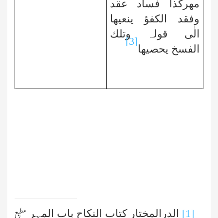
مھرکذا فساد عقد
وفقد الکفؤ ینعیھا
الٰی قولہ وتلك
[3]
الفسخ یحصیھا
[1]
الدرالمختار کتاب النکاح باب المہر
مطبع