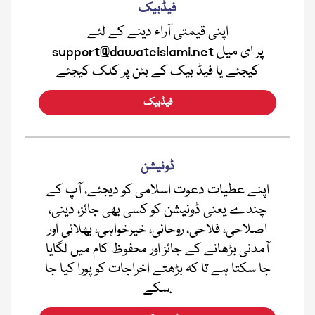
فیڈبیک
اپنی قیمتی آراء دینے کے لئے
support@dawateislami.net پر ای میل
کیجئے یا فیڈ بیک کے بٹن پر کلک کیجئے
فیڈبیک
ڈونیشن
اپنے عطیات دعوت اسلامی کو دیجئے، آپ کے
چندے یعنی ڈونیشن کو کسی بھی جائز، دینی،
اصلاحی، فلاحی، روحانی، خیرخواہی، بھلائی اور
آمدنی بڑھانے کے جائز اور محفوظ کام میں لگایا
جا سکتا ہے تا کہ بڑھتے اخراجات کو پورا کیا جا
سکے.