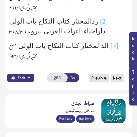
مجتبائی دہلی
۱ /۲۰۱
[2]
ردالمحتار کتاب النکاح باب الولی
داراحیاء التراث العربی بیروت
۲ /۳۰۸
Book Topic
[3]
الدالمختار کتاب النکاح باب الولی
مطبع
مجتبائی دہلی
۱/ ۱۹۳
Go
Previous
Next
Tools
صراط الجنان
موبائل ایپلیکیشن
Play Store
App Store