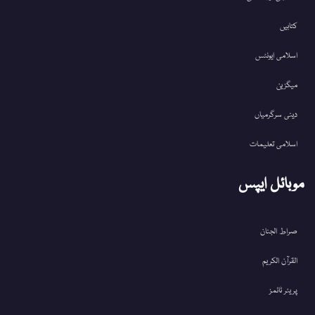
کتابیں
اسلامی ایونٹس
میگزین
دینی سرگرمیاں
اسلامی تعلیمات
موبائل ایپس
صراط الجنان
القرآن الکریم
پریئر ٹائمز