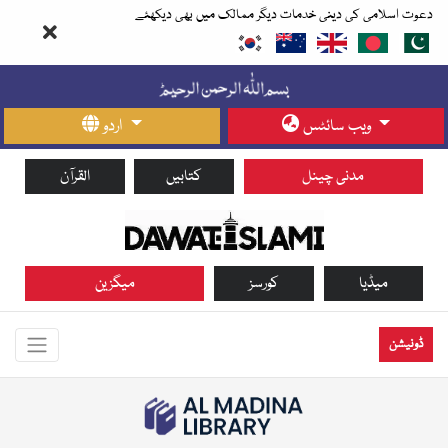
دعوت اسلامی کی دینی خدمات دیگر ممالک میں بھی دیکھئے
ویب سائٹس
اردو
مدنی چینل
کتابیں
القرآن
میڈیا
کورسز
میگزین
ڈونیشن