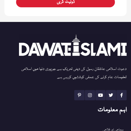
ڈونیٹ کریں
دعوت اسلامی عاشقان رسول کی دینی تحریک ہے جو پوری دنیا میں اسلامی
تعلیمات عام کرنے کی عملی کوششیں کررہی ہے
اہم معلومات
سماجی اور فلاحی