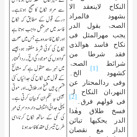
کے بغیرنکاح منعقدنہیں ہوتا اس
النکاح لاینعقد الا
سے مراد نکاح کاصحیح ہوناہے۔
بشھود فالمراد
درکے قول کے مطابق کہ نکاح
الصحۃ بقول الدر
فاسد میں مہرمثل واجب ہوتا ہے
یجب مھرالمثل فی
اورنکاح فاسدوہ ہے جس میں صحت
نکاح فاسد ھوالذی
نکاح کی کوئی شرط مفقود ہو،جیسے
فقد شرطا من
گواہوں کی موجودگی الخ۔ رد المحتار
شرائط الصحۃ
میں نہر سے منقول ہے کہ مشائخ
[1]
کشھود
الخ۔
کے قول میں نکاح کی جدائیاں کئی
وفی ردالمحتار عن
قسم پرہیں فسخ اورطلاق۔اور موتی
النھر،ان النکاح لہ
[2]
جیسی یہ نظم ان کوبیان کرتی ہے۔
فی قولھم فرق۔
پہلی جدائی اختلاف دار،دوسری مہر
فسخ طلاق وھٰذا
کی کمی کے ساتھ نکاح کرنا،اسی
الدر یحکیھا تبائن
طرح تیسری عقد کافاسد ہونا
الدار مع نقصان