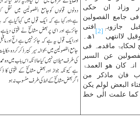
وصایا کے شروع میں نقل کیااوریہ زائد کیاکہ ا
ار وزاد ان حکی
دونوں قولوں کوجامع الفصولین میں نقل کی
 فی جامع الفصولین
ہے،اورکہا ہے کہ ایك قول میں کہاگیاہے کہ ی
ل جازوبہٖ افتی
جائزہے اور اسی پربعض مشائخ نے فتوٰی دیاہے
[2]
یل لاانتھی
۱
ھ۔
اورایك قول یہ ہے کہ جائز نہیں ہے الخ اورماقب
 لحکایۃ ماقدمہ فی
جامع الفصولین میں بحوالہ سیر کبیر ذکرکردہ حکایا
فصولین عن السیر
کی طرف میلان نہیں کیا حالانکہ اس باب میں وہ عمد
 انہ کان ھو العمدۃ
ہے کیونکہ جواز اوربعض مشائخ کے فتوٰی کا ذک
ب فان ماذکر من
اگربعض مشائخ کے خط کی طرف منسوب نہ ہو
فتاء البعض لولم یکن
کما علمت الٰی خط