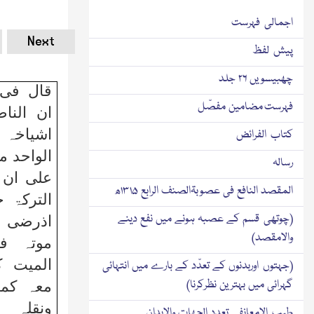
اجمالی فہرست
Next
پیش لفظ
چھبیسویں ۲۶ جلد
قال فی 
فہرست مضامین مفصّل
ان النا
اشیاخہ 
کتاب الفرائض
الواحد من
رسالہ
علی ان 
المقصد النافع فی عصوبۃالصنف الرابع ۱۳۱۵ھ
الترکۃ 
(چوتھی قسم کے عصبہ ہونے میں نفع دینے
اذرضی ذ
والامقصد)
موتہ فح
المیت ک
(جہتوں اوربدنوں کے تعدّد کے بارے میں انتہائی
گہرائی میں بہترین نظرکرنا)
معہ کما
ونقلہ 
طیب الامعانفی تعدد الجھات والابدان