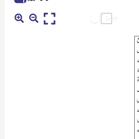
ض
ث
ط
و
ب
ی
ے
ی
ے