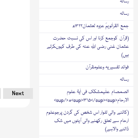
رسالہ
رسالہ
جمع القراٰنوبِمَ عزوہ لعثمان۱۳۲۲ھ
(قرآن کوجمع کرنا اور اس کی نسبت حضرت
عثمان غنی رضی اﷲ عنہ کی طرف کیوںکرتے
ہیں)
فوائد تفسیریہ وعلومقرآن
رسالہ
الصمصام علٰیمشکك فی اٰیۃ علوم
Next
الارحام<sup>۱۳۱۵</sup><sup>ھ</sup>
(کاٹنے والی تلوار اس شخص کی گردن پرجوعلوم
ارحام سے تعلق رکھنے والی آیتوں میں شك
ڈالنے والاہے)