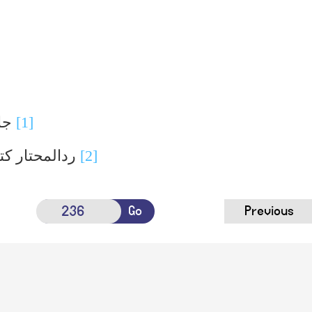
[1]
جا
[2]
ردالمحتار کت
Go
Previous