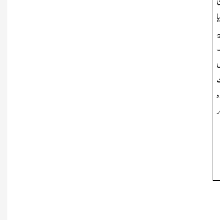
ن
ا
ہ
۔
ل
ت
ہ
ر