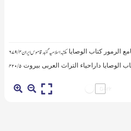
مع الرمور کتاب الوصایا
مکتبہ اسلامیہ گنبد قاموس ایران ۴ /۶۷۹
اب الوصایا داراحیاء التراث العربی بیروت
۵ /۴۲۰