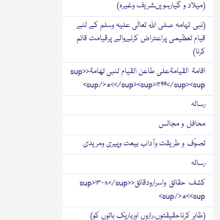
(میلاد و گیارہویںشریف وغیرہ)
(نبی تہامہ صلی اﷲ تعالٰی علیہ وسلم کے لئے
قیام تعظیمی پراعتراض کرنےوالے پرقیامت قائم
کرنا)
اقامۃ القیامۃعلٰی طاعن القیام لنبی تھامۃ<sup>
</sup><sup>۱۲۹۹</sup><sup>ھ</sup>
رسالہ
محافل و مجالس
تصوّف و طریقت وآداب بیعت وپیری ومریدی
رسالہ
کشف حقائق واسرارودقائق<sup>۱۳۰۸</sup>
<sup>ھ</sup>
(ظاہر کرناحقیقتوں،رازوں اورباریك باتوں کو)