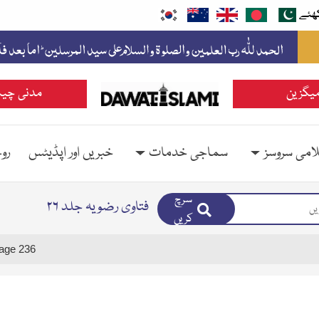
ھئے
یگزین
مدنی چین
امی سروسز
سماجی خدمات
خبریں اور اپڈیٹس
رو
سرچ
فتاوی رضویہ جلد ۲۶
کریں
age 236