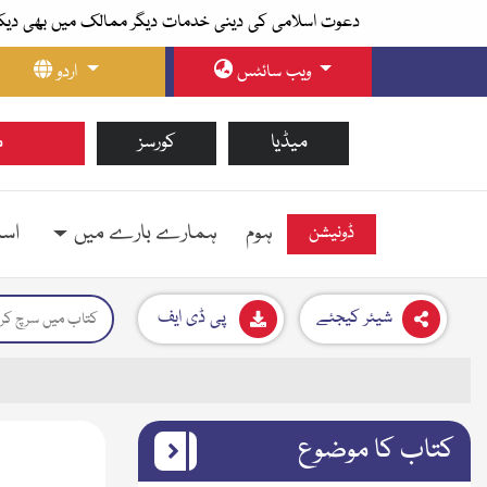
دعوت اسلامی کی دینی خدمات دیگر ممالک میں بھی دیک
ویب سائٹس
اردو
میڈیا
کورسز
م
ہوم
ہمارے بارے میں
اسل
ڈونیشن
شیئر کیجئے
پی ڈی ایف
کتاب کا موضوع