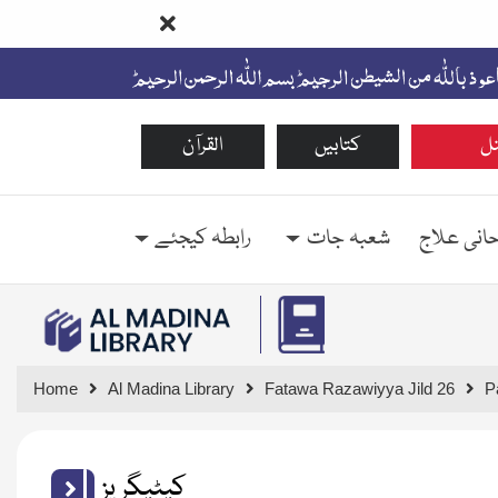
ل
کتابیں
القرآن
حانی علاج
شعبہ جات
رابطہ کیجئے
Home
Al Madina Library
Fatawa Razawiyya Jild 26
P
کیٹیگریز