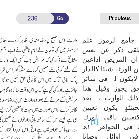
Go
Previous
وارث اس صلح پررضامندی ظاہرکردے،جامع
جامع الرموز اعلم
الرموز میں کہاتوجان لے امام ناطفی نے اپنے بع
طقی ذکر عن بعض
ان المریض اذاعین
مشائخ سے ذکرکیاکہ مریض جب کسی ایك وار
 الورثۃ شیئا کالدار
کے لئے کوئی شے معین کردے مثلًا گھر ا س شر
لایکون لہ فی سائر
پرکہ باقی ترکہ میں اس کاکوئی حق نہیں ہوگا ت
حق یجوز وقیل ھذا
جائزہے۔اور کہاگیا ہے کہ یہ اس وقت جائزہوگا ج
لك الوارث بہ بعد
مریض کے مرنے کے بعد وہ وارث اس پررضامند
ینئذٍ یکون تعیین
ظاہرکرے تواس صورت میں میت کامعین کرنا ایس
تعیین باقی الورثۃ
ہی ہے جیسے اس کے ساتھ باقی وارثوں نے تعیین ک
[1]
 فی الجواھر
۱
ھ
ہو۔جیسا کہ جواہرمیں ہے الخ۔اس کورِدالمحتار ک
فی اوائل وصایا