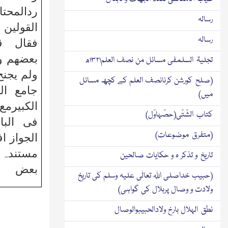
ردالمحت
رسالہ
القولین
رسالہ
فقال قی
بعضھم وق
تجلیۃ السلمفی مسائل من نصف العلم۱۳۲۱ھ
ولم یجنح
(صلح کورشن کرنانصف العلم کے کچھ مسائل
جامع ال
میں)
الکبیرمع
کتاب الشّتّی(حصّہاوّل)
فی البا
(متفرق موضوعات)
الجواز ا
مستندہ 
تاریخ و تذکر ہ و حکایات صالحین
بعض
(حبیب خداصلی اﷲ تعالٰی علیہ وسلم کی تاریخ
ولادت و وصال پرہلال کی گواہی)
نطق الہلال بارخ ولادالحبیبوالوصال