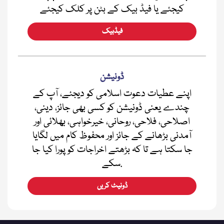
کیجئے یا فیڈ بیک کے بٹن پر کلک کیجئے
فیڈبیک
ڈونیشن
اپنے عطیات دعوت اسلامی کو دیجئے، آپ کے
چندے یعنی ڈونیشن کو کسی بھی جائز، دینی،
اصلاحی، فلاحی، روحانی، خیرخواہی، بھلائی اور
آمدنی بڑھانے کے جائز اور محفوظ کام میں لگایا
جا سکتا ہے تا کہ بڑھتے اخراجات کو پورا کیا جا
سکے.
ڈونیٹ کریں