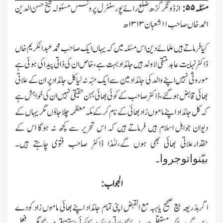
مسئلہ
۵۵:
ازڈونگر گڑھ ضلع رائے پور سنٹرل پرونسس مسئولہ شیخ حسن الدین
احمدخاں صاحب
۱۱
شعبان
۱۳۱۳
ھ
کیافرماتے ہیں علمائے دین اس مسئلہ میں کہ یہاں ایك صاحب محمدعبدالکریم خاں
ڈاکٹر نہایت عابد متقی لاولد ہیں جائداد بہت ہے،خاص ان کی ذاتی پیداکی ہوئی ہے
موروثی نہیں اپنے والد کی جائداد مین سے ایك حبّہ نہ لیاکل جائداد پر ان کے علاتی
بھائی قابض ہوگئے،ڈاکٹرصاحب کے کوئی بھائی بہن حقیقی نہیں ان کی خواہش ہے
کہ کل جائداد اپنے ماموں زادبھائی کے نام کرکے مکہ معظمہ چلاجاؤں مگریہاں کے
دیوان جواہل اسلام ہیں فرماتے ہیں کہ اس تحریر سے کچھ نہ ہوگا اس کے
حقدارعلاتی بھائی بھی ہوں گے،لہٰذا ڈاکٹر صاحب فتوٰی چاہتے ہیں۔
بیّنواتوجروا
۔
الجواب:
اگربذریعہ بیع صحیح یاہبہ مع القبض اپنی تمام جائداد اپنے بھائی ماموں زاد کودے