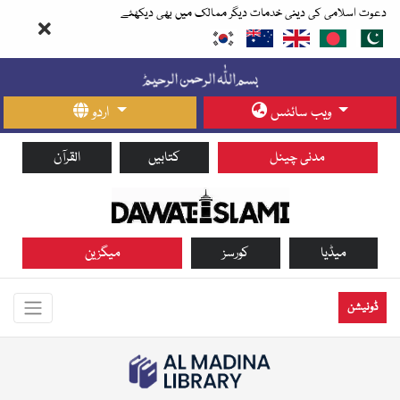
دعوت اسلامی کی دینی خدمات دیگر ممالک میں بھی دیکھئے
ویب سائٹس
اردو
مدنی چینل
کتابیں
القرآن
میڈیا
کورسز
میگزین
ڈونیشن