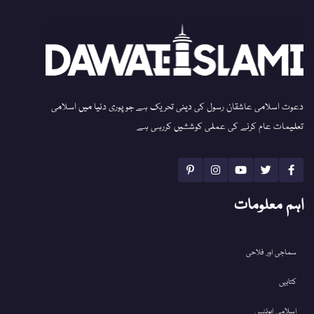
دعوت اسلامی عاشقان رسول کی دینی تحریک ہے جو پوری دنیا میں اسلامی
تعلیمات عام کرنے کی عملی کوششیں کررہی ہے
اہم معلومات
سماجی اور فلاحی
کتابیں
اسلامی ایونٹس