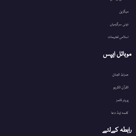
میگزین
دینی سرگرمیاں
اسلامی تعلیمات
موبائل ایپس
صراط الجنان
القرآن الکریم
پریئر ٹائمز
کلمہ اینڈ دعا
رابطہ کےلئے