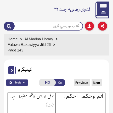
فتاوی رضویہ جلد ۲۶
Home
Al Madina Library
Fatawa Razawiyya Jild 26
Page 143
کیٹیگریز
Go
Previous
Next
Tools
اتم وحکمہ احکم۔
کامل اوراس کاحکم مضبوط ہے۔
(ت)