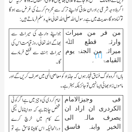
دیں گے وہ مالك مستقل ہوجائے گا علاتی بھائیوں کا کوئی استحقاق نہ ہ وگا مگریہ فعل
اگربلاوجہ شرعی برادران علاتی کو اپنے ترکہ سے محروم کرنے کی غرض سے ہوگا
توگناہ ہوگا،حدیث میں ہے رسول اﷲ صلی اﷲ تعالٰی علیہ وسلم فرماتے ہیں:
من فر من میراث
جواپنے وارث کی میراث سے
وارثہ قطع اﷲ
بھاگے اﷲ تعالٰی روزقیامت اس کی
میراثہ من الجنۃ یوم
میراث جنت سے قطع فرمادے
[1]
القیامۃ
۔
گا۔
ہاں اگر وہ لوگ فسّاق فجّار ہوں کہ جائداد کومعاصی الٰہی میں صرف کریں گے اور
ماموں زادبھائی ایسانہیں توجائزبلکہ بہترہے۔
فی وجیزالامام
امام کردی کی وجیز میں ہے اگرکوئی
الکردری ان اراد ان
شخص چاہتاہے کہ وہ اپنامال نیکی
یصرف مالہ الی
کے کام میں خرچ کرے
الخیر وابنہ فاسق
درانحالیکہ اس کابیٹا فاسق ہے تو