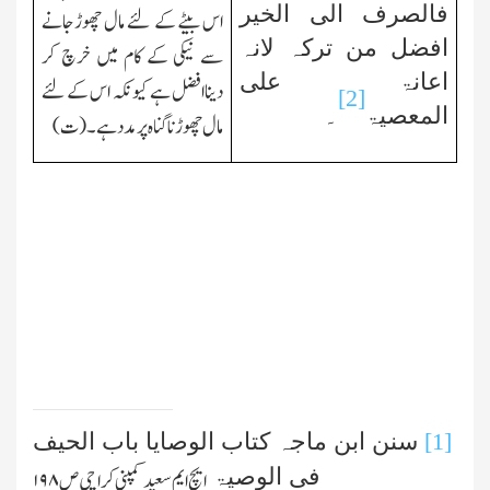
فالصرف الی الخیر
اس بیٹے کے لئے مال چھوڑجانے
افضل من ترکہ لانہ
سے نیکی کے کام میں خرچ کر
اعانۃ علی
دیناافضل ہے کیونکہ اس کے لئے
[2]
المعصیۃ
۔
مال چھوڑنا گناہ پر مدد ہے۔(ت)
[1]
سنن ابن ماجہ کتاب الوصایا باب الحیف
فی الوصیۃ
ایچ ایم سعیدکمپنی کراچی ص۱۹۸