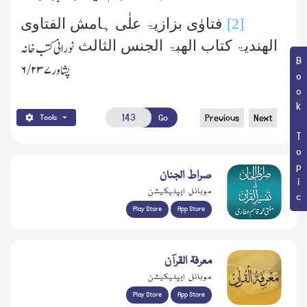
[2]
فتاوٰی بزازیۃ علٰی ہامش الفتاوی
الھندیۃ کتاب الھبۃ الجنس الثالث
نورانی کتب خانہ
Book Topic
پشاور ۶/۲۳۷
Go
Previous
Next
Tools
صراط الجنان
موبائل ایپلیکیشن
Play Store
App Store
معرفۃ القرآن
موبائل ایپلیکیشن
Play Store
App Store