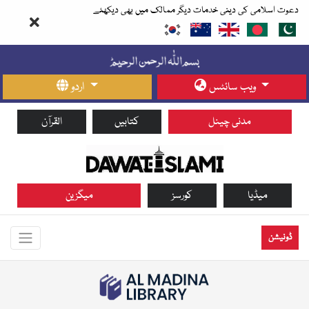
دعوت اسلامی کی دینی خدمات دیگر ممالک میں بھی دیکھئے
ویب سائٹس
اردو
مدنی چینل
کتابیں
القرآن
میڈیا
کورسز
میگزین
ڈونیشن