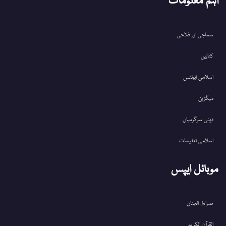
اہم معلومات
سماجی اور فلاحی
کتابیں
اسلامی ایونٹس
میگزین
دینی سرگرمیاں
اسلامی تعلیمات
موبائل ایپس
صراط الجنان
القرآن الکریم