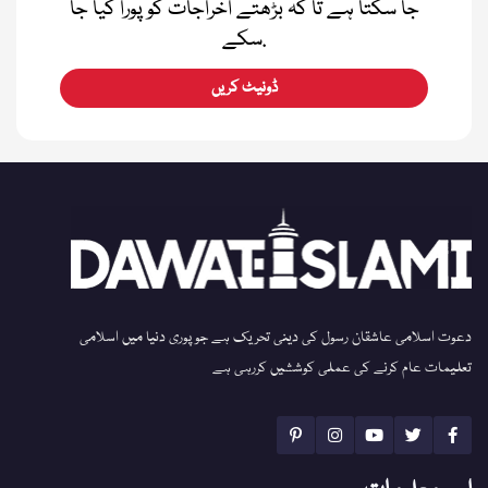
جا سکتا ہے تا کہ بڑھتے اخراجات کو پورا کیا جا
سکے.
ڈونیٹ کریں
دعوت اسلامی عاشقان رسول کی دینی تحریک ہے جو پوری دنیا میں اسلامی
تعلیمات عام کرنے کی عملی کوششیں کررہی ہے