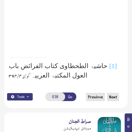
[1]
حاشیۃ الطحطاوی کتاب الفرائض باب
العول المکتبۃ العربیہ
کوئٹہ ۴/ ۳۹۴
Go
Previous
Next
Tools
صراط الجنان
موبائل ایپلیکیشن