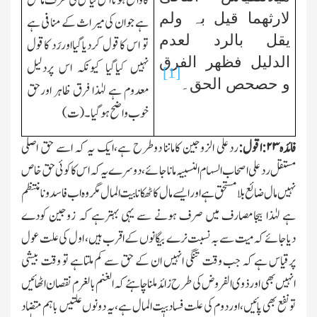
کاواقع ہونا اس قیاس کی طرف مائل
لارثھما قیل بہ ولم
ہے جوان کی میراث کے منافی ہے
یقل بالرد لعدم
تو اس کاقول کردیاگیااوررَد کاقول
الدلیل فظھر الفرق
نہیں کیاگیا کیونکہ اس پردلیل
[1]
و حصحص الحق۔
معدوم ہے لہٰذا فرق ظاہر اورحق
خوب واضح ہوگیا۔(ت)
فائدہ
۲۳:
اقول:
ردعلی الزوجین کاماننا دوطرح ہے،ایك یہ کہ اسے حق اصلی
مستقل ردعلی اصحاب السہام النسبیہ ماناجائے، دوسرے یہ کہ اس کاکوئی حق خاص
نہیں مال ضائع بلامستحق ہے اورایسے مال کاٹھکانابیت المال مگروہ اب فاسد ونامنتظم
ہے لہٰذا بیجامصارف میں صرف ہونے سے یہی بہترہے کہ زوجین کودے
دیاجائے کہ میت سے بہ نسبت نرے بیگانوں کے اقرب ہیں، اول کی علت عول
پرقیاس ہے کہ جب وقت تنگی انہیں ان کے حق سے کم ملتاہے تو وقت بیشی
انہیں بھی اورذوی الفروض کی طرح زائدملناچاہئے کہ الغنم بالغرم نقصان اٹھائیں
تونفع بھی پائیں،اوردوم کی علت فساد بیت المال ہے،یہ دونوں علتیں باہم متضاد