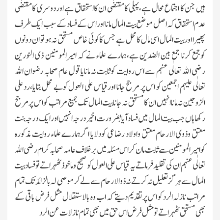
ہیں جن کا اجتماع محال ہے،پہلی کامقتضٰی ان کااستحقاق ہے اوردوسری کامقتضٰی
عدم استحقاق کہ اصل موضع بیت المال مانا اور اس کے فساد کے سبب ایك طرف
پھیرا اوربیت المال اسی مال کامحل ہے جس کاکوئی خاص مستحق نہ ہو تو ان دونوں
کوجمع کرنا جمع بین الضدین ہے،ہمارے علماء نے کہ امیرالمومنین ذی النورین
رضی اﷲ تعالٰی عنہم سے اس روایت کوثابت نہ مانایاقول عام صحابہ رضوان اﷲ
تعالٰی علیہم اجمعین کو اس پر مرجح جانا اورقیاس علی العول کوبے محل بتایا،ردعلی
الزوجین نہ ماناانہیں ان کا مستحق نہ جانا بیت المال تك جمیع مراتب کو اس پرمرجح
رکھا ہاں جب بیت المال میں فسادآیا بضرورت اخیردرجہ انہیں اورایك درجہ بنت
معتق وذوی الارحام معتق واولاد رضاعی کودلایا اگرہمارے علماء روایت مذکورہ
کوامیرالمومنین سے ثابت مان کر اس مسئلہ میں برخلاف عامہ صحابہ کرام رضی اﷲ
تعالٰی عنہم ان کی تقلید فرماتے یہ قیاس علی العول کوصحیح وماخوذٹھہراتے توفساد بیت
المال سے ہرگزتعلیل نہ کرتے نہ ذوالارحام سے لے کرموصی لہ بالزائد تك تمام
مراتب نازلہ الرد کو اس پرتقدیم دیتے کہ اب وہ بالاستقلال مثل فرض باقی کے
بھی مستحق ٹھہراتے تومثل فرض اس حق میں بھی تمام نازلات عن الرد