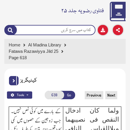
فتاوی رضویہ جلد ۲۵
Home
Al Madina Library
Fatawa Razawiyya Jild 25
Page 618
کیٹیگریز
Go
Previous
Next
Tools
ولما کان ادخال
کے بارے میں کوئی نص نہیں۔
النقص فی نصیبھما
جب زوجین کے حصوں میں کمی
میلاللقیاس النافی