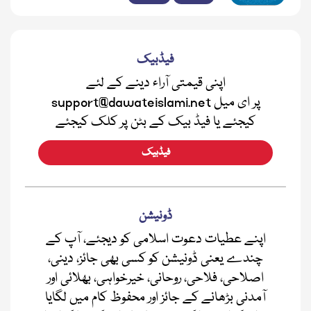
فیڈبیک
اپنی قیمتی آراء دینے کے لئے
support@dawateislami.net پر ای میل
کیجئے یا فیڈ بیک کے بٹن پر کلک کیجئے
فیڈبیک
ڈونیشن
اپنے عطیات دعوت اسلامی کو دیجئے، آپ کے
چندے یعنی ڈونیشن کو کسی بھی جائز، دینی،
اصلاحی، فلاحی، روحانی، خیرخواہی، بھلائی اور
آمدنی بڑھانے کے جائز اور محفوظ کام میں لگایا