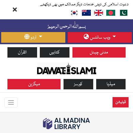
دعوت اسلامی کی دینی خدمات دیگر ممالک میں بھی دیکھئے
ویب سائٹس
اردو
مدنی چینل
کتابیں
القرآن
میڈیا
کورسز
میگزین
ڈونیشن