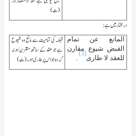
میں یونہی ہے
اھ
(اختصار)۔
(ت)
درمختارمیں ہے:
المانع عن تمام
قبضہ کی تمامیت سے مانع وہ شیوع
القبض شیوع مقارن
ہے جو عقد کے ساتھ مقترن ہونہ
[3]
للعقد لا طاری
۔
کہ وہ جو اس پر طاری ہو۔(ت)