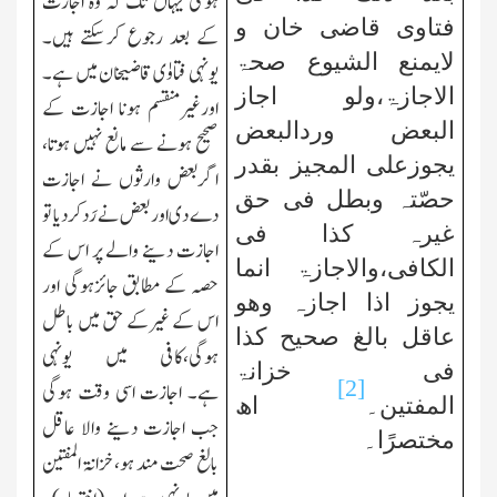
ہوگی یہاں تك کہ وہ اجازت
فتاوی قاضی خان و
کے بعد رجوع کرسکتے ہیں۔
لایمنع الشیوع صحۃ
یونہی فتاوٰی قاضیخان میں ہے۔
الاجازۃ،ولو اجاز
اورغیرمنقسم ہونا اجازت کے
البعض وردالبعض
صحیح ہونے سے مانع نہیں ہوتا،
یجوزعلی المجیز بقدر
اگربعض وارثوں نے اجازت
حصّتہ وبطل فی حق
دے دی اوربعض نے رَد کردیا تو
غیرہ کذا فی
اجازت دینے والے پر اس کے
الکافی،والاجازۃ انما
حصہ کے مطابق جائزہوگی اور
یجوز اذا اجازہ وھو
اس کے غیرکے حق میں باطل
عاقل بالغ صحیح کذا
ہوگی،کافی میں یونہی
فی خزانۃ
[2]
ہے۔
اجازت اسی وقت ہوگی
المفتین۔
اھ
جب اجازت دینے والا عاقل
مختصرًا۔
بالغ صحت مند ہو،خزانۃ المفتین