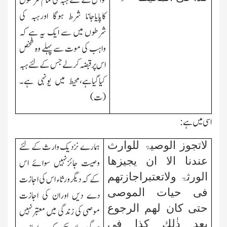
تواس کے لئے ہبہ کی تمام شرطوں
کاپایاجانا شرط ہوگا اورہبہ کی
شرطوں میں سے ایك یہ ہے کہ
واہب کی موت سے پہلے وہ شخص
اس پرقبضہ کرلے جس کے لئے ہبہ
کیاگیاہے،محیط میں یونہی ہے۔
(ت)
اسی میں ہے:
لاتجوز الوصیۃ للوارث
ہمارے نزدیك وارث کے لئے
عندنا الا ان یجیزھا
وصیت جائزنہیں سوائے اس
الورثۃ ولاتعتبراجازتھم
کے کہ دیگرورثاء اس کی اجازت
فی حیات الموصی
دے دیں اوران کی اجازت
حتی کان لھم الرجوع
موصی کی زندگی میں معتبرنہیں
بعد ذٰلك کذا فی