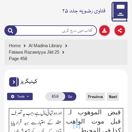
فتاوی رضویہ جلد ۲۵
Home
Al Madina Library
Fatawa Razawiyya Jild 25
Page 458
کیٹیگریز
Go
Previous
Next
Tools
قبض الموھوب لہ
اور وہ تہائی مال ہے،جب یہ تصرف
قبل موت الواھب
عقد کے اعتبارسے ہبہ قرارپایا
[1]
کذا فی المحیط
۔