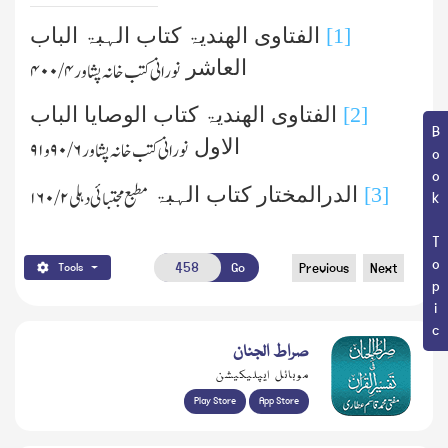
[1]
الفتاوی الھندیۃ کتاب الہبۃ الباب
العاشر
نورانی کتب خانہ پشاور
۴ /۴۰۰
[2]
الفتاوی الھندیۃ کتاب الوصایا الباب
Book Topic
الاول
نورانی کتب خانہ پشاور
۶ /۹۰
و
۹۱
[3]
الدرالمختار کتاب الہبۃ
مطبع مجتبائی دہلی
۲/ ۱۶۰
Go
Previous
Next
Tools
صراط الجنان
موبائل ایپلیکیشن
Play Store
App Store