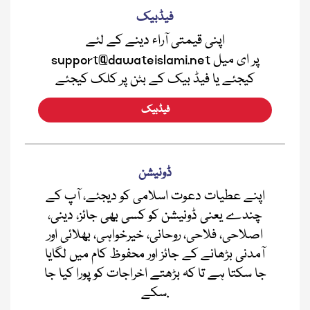
فیڈبیک
اپنی قیمتی آراء دینے کے لئے
support@dawateislami.net پر ای میل
کیجئے یا فیڈ بیک کے بٹن پر کلک کیجئے
فیڈبیک
ڈونیشن
اپنے عطیات دعوت اسلامی کو دیجئے، آپ کے
چندے یعنی ڈونیشن کو کسی بھی جائز، دینی،
اصلاحی، فلاحی، روحانی، خیرخواہی، بھلائی اور
آمدنی بڑھانے کے جائز اور محفوظ کام میں لگایا
جا سکتا ہے تا کہ بڑھتے اخراجات کو پورا کیا جا
سکے.