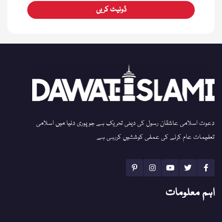
ڈونیٹ کریں
دعوت اسلامی عاشقان رسول کی دینی تحریک ہے جو پوری دنیا میں اسلامی
تعلیمات عام کرنے کی عملی کوششیں کررہی ہے
اہم معلومات