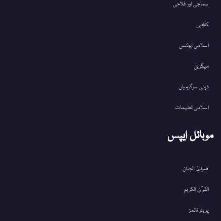
سماجی اور فلاحی
کتابیں
اسلامی ایونٹس
میگزین
دینی سرگرمیاں
اسلامی تعلیمات
موبائل ایپس
صراط الجنان
القرآن الکریم
پریئر ٹائمز