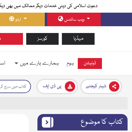
دعوت اسلامی کی دینی خدمات دیگر ممالک میں بھی دیک
ویب سائٹس
اردو
میڈیا
کورسز
م
ہوم
ہمارے بارے میں
اسل
ڈونیشن
شیئر کیجئے
پی ڈی ایف
کتاب کا موضوع