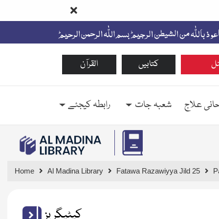
ل
کتابیں
القرآن
حانی علاج
شعبہ جات
رابطہ کیجئے
Home
Al Madina Library
Fatawa Razawiyya Jild 25
P
کیٹیگریز