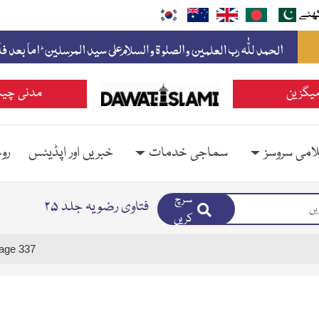
ھئے
یگزین
مدنی چین
امی سروسز
سماجی خدمات
خبریں اور اپڈیٹس
رو
سرچ
فتاوی رضویہ جلد ۲۵
کریں
age 337