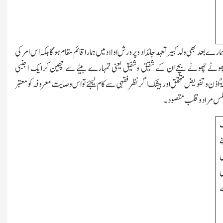
ارے بعد بھی ولدکبیر تعہد جائداد وپرورش اولاد میں ہماراقائم مقام ہوگا بلکہ اس امر کی
رچھوٹے چھوٹے بچے ان کے شقیق وشفیق یعنی تمہارے بیٹے سے چھین کرایك اجنبی
لۃً اذن وتفویض متحقق اور بیشك اگرنظرفقہی سے کام لیجئے تواس وصایت معروفہ کومعتبر
ہ عکس مرادوقلب مقصود۔
ے
ں
ی
ے