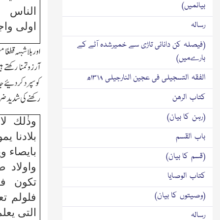
بیانمیں)
الناس ا
رسالہ
اولی واج
(فیصلہ کن دانائی تاڑی سے خمیرشدہ آٹے کے
اوربلاشبہہ قطعًا 
بارےمیں)
آرزوتمنا رکھتے
الفقہ التسجیلی فی عجین النارجیلی ۱۳۱۸ھ
کوسپردکردئیے جائ
رکھنے کی شدیدضر
کتاب الرھن
(رہن کا بیان)
وذٰلك ل
بلادنا ی
باب القسم
بایصاء وی
(قسم کا بیان)
واولاد ص
کتاب الوصایا
تکون فی
(وصیتوں کا بیان)
فلولم تع
التی یعل
رسالہ