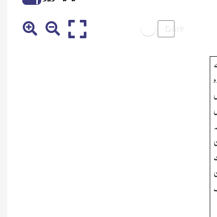
ہ
س
س
ہ
ن
ت
ن
ف