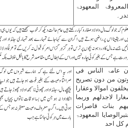
لمعروفۃ المعھودۃ
در۔
معلوم کہ جولوگ مال واولاد صغار وکباررکھتے ہیں عام حالت دیکھ کر خوب سمجھتے ہیں کہ یوں ہی ہم
 ہیں اوریقینا اس پرراضی ہوتے ہیں اگران سے کہاجائے تمہارے بعد تمہاری جائداد او
یں جسے نہ مال کا درد ہو نہ بچوں پرترس توہرگزہرگز اس امر کو قبول نہ کریں گے توعرفًاودلا
ورت ہے جس کے بغیر کوئی چارہ نہیں اور اس کے ابطال میں مقاصد شرع کابالکل خلاف بلک
ان عامۃ الناس فی
اور یہ اس لئے
ہے کہ ہمارے شہروں
میں لوگ
موتون من دون تصریح
صراحتًا وصیت کئے بغیر فوت ہوجاتے ہیں جو اپن
خلفون اموالا وعقارا
پیچھے مال، جائداداورچھوٹی ناسمجھ اولاد چھوڑجاتے ہی
غارا لاجدلھم وربما
انکادادا نہ ہو جن میں بسا اوقات ناتواں بچیاں بھ
ھم بنات قاصرات
ہوتی ہیں۔اگریہ معروف وصیت معتبرنہ ہو جس ک
تبرالوصایا المعھودۃ
بارے میں ہرکوئی جانتاہے جب
م کل احد