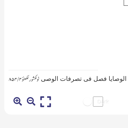
 الوصایا فصل فی تصرفات الوصی
نولکشورلکھنؤ ۴/ ۸۵۴