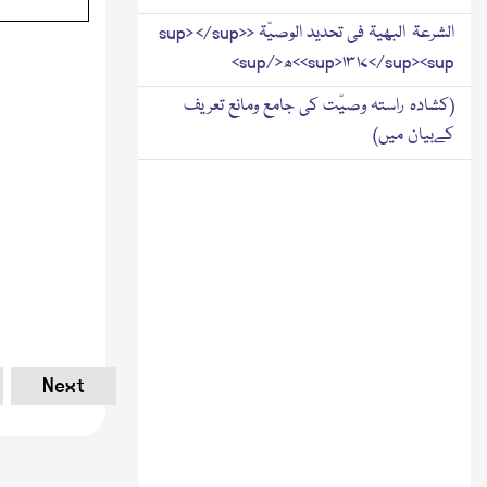
الشرعۃ البھیۃ فی تحدید الوصیّۃ <sup> </sup>
<sup>۱۳۱۷</sup><sup>ھ</sup>
(کشادہ راستہ وصیّت کی جامع ومانع تعریف
کےبیان میں)
Next