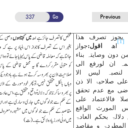
Go
Previous
 یجوز تصرف ھذا
شخص کاتصرف جائزہے
اھ
میں کہتاہوں
وصی کے
[1]
اھ
اقول:
جواز
بغیر اس کے تصرف کاجواز اس بنیاد پر ہے کہ و
ن دون وصایتہ بناء
جانتاہے کہ معاملہ قاضی کے پاس لیجایاجائے تو وہ ا
ہ ان لورفع الی
کو متولی مقررکردے گا یہ محض قاضی کے پا
 لنصبہ لیس الا
صلاحیت اذن پربھروسہ کرتے ہوئے ہے باوجودیک
 علی صلاحیۃ الا ذن
وہاں بالکل متحقق نہیں،توپھر خودمورث کے اذ
اضی مع عدم تحقق
پربھروساکرنا جوکہ دلالۃً واقع ومتحقق ہے،اس عاد
صلا فالاعتماد علی
کے حکم سے جولوگوں میں جاری وساری ہے اور ا
 المورث الواقع
مقاصدکے حکم سے جو لوگوں میں مشہورومعرو
دلالۃ بحکم العادۃ
میں اولٰی اورزیادہ لائق ہے۔(ت)
 المطردۃ و مقاصد