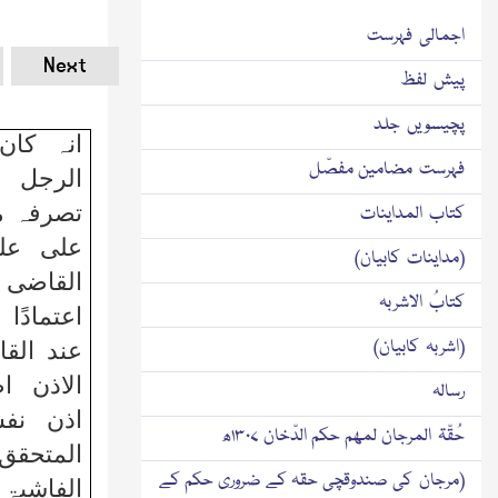
اجمالی فہرست
Next
پیش لفظ
پچیسویں جلد
انہ کان
فہرست مضامین مفصّل
الرجل
تصرفہ م
کتاب المداینات
علی علم
(مداینات کابیان)
القاضی
کتابُ الاشربہ
اعتمادًا
(اشربہ کابیان)
عند الق
الاذن ا
رسالہ
اذن نفس
حُقّۃ المرجان لمھم حکم الدّخان ۱۳۰۷ھ
المتحقق 
(مرجان کی صندوقچی حقہ کے ضروری حکم کے
الفاشیۃ