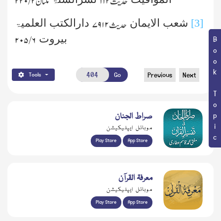
حدیث
۱۱۲
ملتان
۲ /۲۲۰
[3]
شعب الایمان
دارالکتب العلمیۃ
حدیث
۷۹۱۲
بیروت
۶ /۲۰۵
Book Topic
Go
Previous
Next
Tools
صراط الجنان
موبائل ایپلیکیشن
Play Store
App Store
معرفۃ القرآن
موبائل ایپلیکیشن
Play Store
App Store