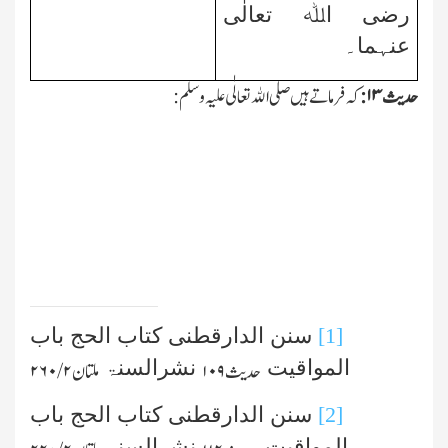
رضی اﷲ تعالٰی
عنہما۔
حدیث
۱۳:
کہ فرماتے ہیں صلی اﷲ تعالٰی علیہ وسلم:
[1]
سنن الدارقطنی کتاب الحج باب
المواقیت
نشرالسنۃ
حدیث
۱۰۹
ملتان
۲ /۲۶۰
[2]
سنن الدارقطنی کتاب الحج باب
المواقیت
نشرالسنۃ