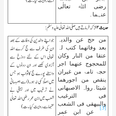
اسے روایت کیا۔ت)
رضی اﷲ تعالٰی
عنہما۔
حدیث
۱۲:
کہ فرماتے ہیں صلی اﷲ تعالٰی علیہ وسلم:
من حج عن والدیہ
جو اپنے والدین کی وفات کے بعد
بعد وفاتھما کتب لہ
ان کی طرف سے حج کرے اﷲ
عتقا من النار وکان
تعالٰی اس کے لئے دوزخ سے
للمحجوج عنھما اجر
آزادی لکھے اور ان دونوں کے
حجۃ تامۃ من غیران
واسطے پورے حج کاثواب ہو جس
ینقص من اجورھما
میں اصلًا کمی نہ ہو۔(اسے اصبہانی
شیئا۔رواہ الاصبھانی
نے ترغیب میں اور بیہقی نے
فی الترغیب
شعب میں ابن عمر رضی اﷲ تعالٰی
والبیھقی فی الشعب
عنہما سے روایت کیا۔ت)
[3]
عن ابن عمر