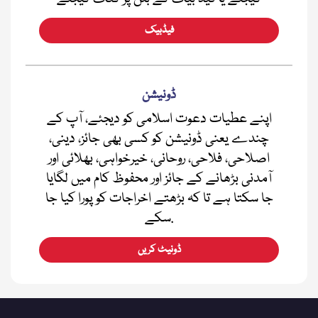
فیڈبیک
ڈونیشن
اپنے عطیات دعوت اسلامی کو دیجئے، آپ کے
چندے یعنی ڈونیشن کو کسی بھی جائز، دینی،
اصلاحی، فلاحی، روحانی، خیرخواہی، بھلائی اور
آمدنی بڑھانے کے جائز اور محفوظ کام میں لگایا
جا سکتا ہے تا کہ بڑھتے اخراجات کو پورا کیا جا
سکے.
ڈونیٹ کریں