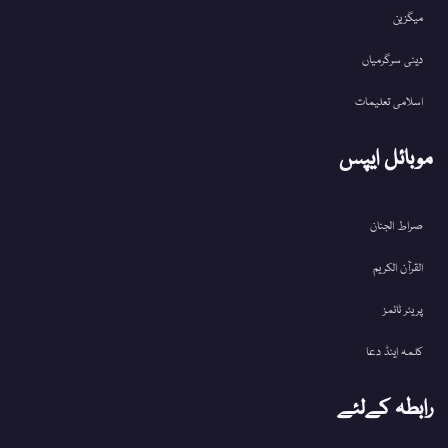
میگزین
دینی سرگرمیاں
اسلامی تعلیمات
موبائل ایپس
صراط الجنان
القرآن الکریم
پریئر ٹائمز
کلمہ اینڈ دعا
رابطہ کےلئے