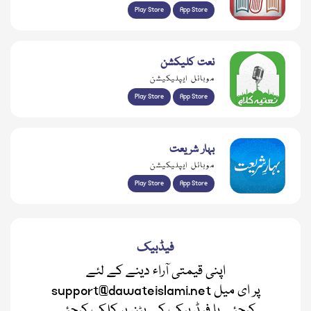
Play Store
App Store
نعت کلیکشن
موبائل ایپلیکیشن
Play Store
App Store
بہار شریعت
موبائل ایپلیکیشن
Play Store
App Store
فیڈبیک
اپنی قیمتی آراء دینے کے لئے
support@dawateislami.net پر ای میل
کیجئے یا فیڈ بیک کے بٹن پر کلک کیجئے