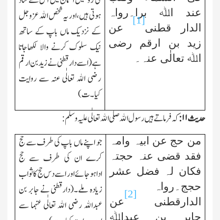
کی روحیں آسمان میں اس سے شاد
عند اﷲ برا۔رواہ
ہوتی ہیں،اور یہ شخص اﷲ عزوجل
[1]
الدار قطنی
عن
کے نزدیك ماں باپ کے ساتھ
زید بن ارقم رضی
نیك سلوك کرنے والا لکھاجاتا
اﷲ تعالٰی عنہ۔
ہے(اسے دارقطنی نے زید بن ارقم
رضی اﷲ تعالٰی عنہ سے روایت
کیا۔ت)
حدیث
۱۱:
کہ فرماتے ہیں رسول اﷲ صلی اﷲ تعالٰی علیہ وسلم:
من حج عن ابیہ وامہ
جو اپنے ماں باپ کی طرف سے حج
فقد قضی عنہ حجتہ
کرے ان کی طرف سے حج
فکان لہ فضل عشر
اداہوجائے اور اسے دس حج کا ثواب
حجج۔رواہ
زیادہ ملے۔(دارقطنی نے جابر بن
[2]
الدارقطنی
عن
عبداﷲ
رضی اﷲ تعالٰی عنہما
سے
جابر بن عبداﷲ