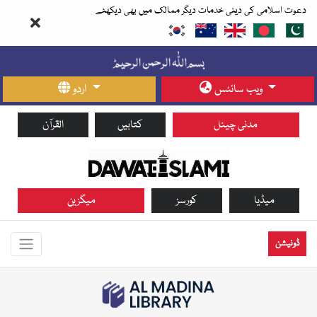
دعوت اسلامی کی دینی خدمات دیگر ممالک میں بھی دیکھئے
ویب سائٹس
اردو
مدنی چینل
کتابیں
القرآن
میڈیا
کورسز
میگزین
ڈونیشن