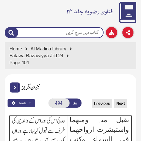
فتاوی رضویہ جلد ۲۴
Home
Al Madina Library
Fatawa Razawiyya Jild 24
Page 404
کیٹیگریز
Go
Previous
Next
Tools
تقبل منہ ومنھما
وہ حج اس کی اور اس کے والدین کی
واستبشرت ارواحھما
طرف سے قبول کیاجاتا ہے اور ان
فی السماء وکتب