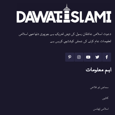
دعوت اسلامی عاشقان رسول کی دینی تحریک ہے جو پوری دنیا میں اسلامی
تعلیمات عام کرنے کی عملی کوششیں کررہی ہے
اہم معلومات
سماجی اور فلاحی
کتابیں
اسلامی ایونٹس