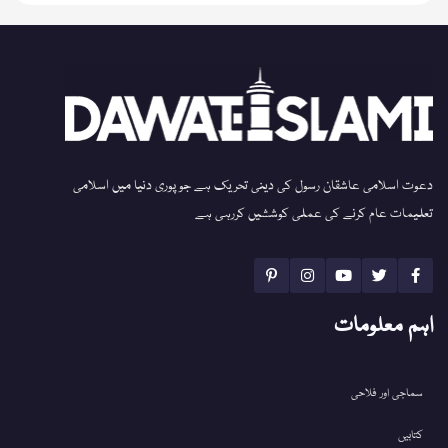
دعوت اسلامی عاشقان رسول کی دینی تحریک ہے جو پوری دنیا میں اسلامی
تعلیمات عام کرنے کی عملی کوششیں کررہی ہے
اہم معلومات
سماجی اور فلاحی
کتابیں