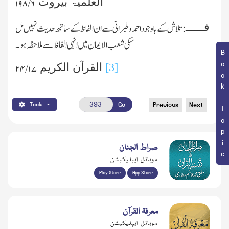
العلمیۃ بیروت
۶ /۱۹۸
فــــــ
:تلاش کے باوجود احمدوطبرانی سے ان الفاظ کے ساتھ حدیث نہیں مل
سکی شعب الایمان میں انہی الفاظ سے ملاحظہ ہو۔
Book Topic
[3]
القرآن الکریم
۲۴/۱۷
Go
Previous
Next
Tools
صراط الجنان
موبائل ایپلیکیشن
Play Store
App Store
معرفۃ القرآن
موبائل ایپلیکیشن