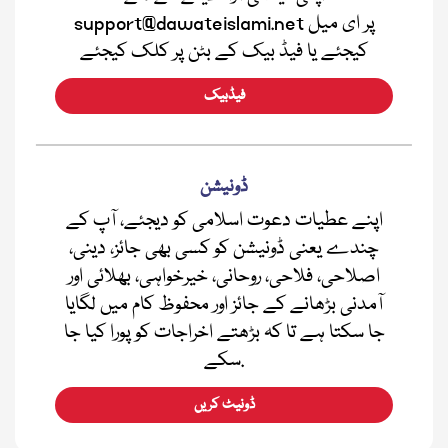
support@dawateislami.net پر ای میل
کیجئے یا فیڈ بیک کے بٹن پر کلک کیجئے
فیڈبیک
ڈونیشن
اپنے عطیات دعوت اسلامی کو دیجئے، آپ کے
چندے یعنی ڈونیشن کو کسی بھی جائز، دینی،
اصلاحی، فلاحی، روحانی، خیرخواہی، بھلائی اور
آمدنی بڑھانے کے جائز اور محفوظ کام میں لگایا
جا سکتا ہے تا کہ بڑھتے اخراجات کو پورا کیا جا
سکے.
ڈونیٹ کریں