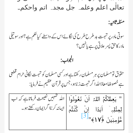
تعالٰی اعلم وعلمہ جل مجدہ اتم واحکم
۔
مسئلہ ثانیہ:
سوتی مادر پرتہمت بد طرح طرح کی لگائے اس کے واسطے کیاحکم ہے؟ اورسوتیلی
مادر کا حق پسر علاتی پرہے یانہیں؟
الجواب:
حقوق تومسلمان پرہرمسلمان رکھتاہے اور کسی مسلمان کو تہمت لگانی حرام قطعی
ہے خصوصًا معاذاﷲ اگرتہمت زنا ہو،جس پرقرآن عظیم نے فرمایا:
یَعِظُکُمُ اللہُ اَنۡ تَعُوۡدُوۡا
اﷲ تمہیں نصیحت فرماتاہے کہ اب
"
ایسانہ کرنا اگرایمان رکھتے ہو۔
لِمِثْلِہٖۤ اَبَدًا اِنۡ کُنۡتُمۡ
[3]
مُّؤْمِنِیۡنَ ﴿ۚ
۱۷
﴾
"