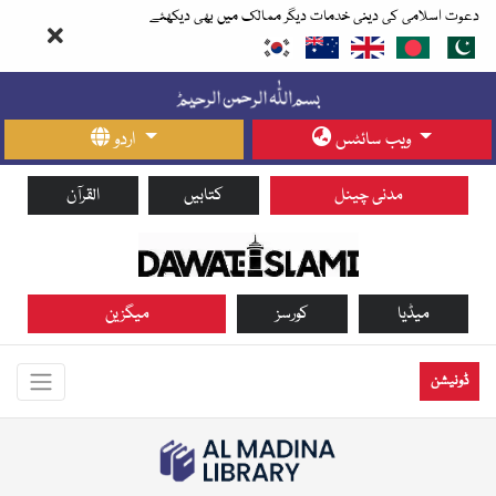
دعوت اسلامی کی دینی خدمات دیگر ممالک میں بھی دیکھئے
ویب سائٹس
اردو
مدنی چینل
کتابیں
القرآن
میڈیا
کورسز
میگزین
ڈونیشن