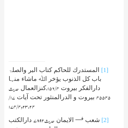
[1]
المستدرك للحاکم کتاب البر والصلۃ
باب کل الذنوب یؤخر اﷲ ماشاء منہا
دارالفکر بیروت
کنزالعمال
۴ /۱۵۶،
حدیث
بیروت و الدرالمنثور تحت آیات
۱۷ /
۴۵۵۴۵
۲۳،۲۴
و
۴ /۱۷۴
فــــ
[2]
شعب
الایمان
دارالکتب
حدیث
۷۸۹۲