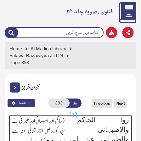
فتاوی رضویہ جلد ۲۴
Home
Al Madina Library
Fatawa Razawiyya Jild 24
Page 393
کیٹیگریز
Go
Previous
Next
Tools
[1]
رواہ الحاکم
(حاکم اور اصبہانی اور طبرانی نے
والاصبہانی
ابی بکررضی اﷲ تعالٰی عنہ سے
والطبرانی عن ابی