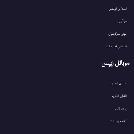
اسلامی ایونٹس
میگزین
دینی سرگرمیاں
اسلامی تعلیمات
موبائل ایپس
صراط الجنان
القرآن الکریم
پریئر ٹائمز
کلمہ اینڈ دعا