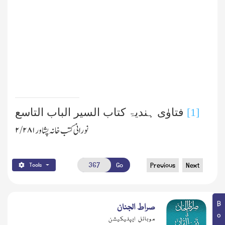
[1]
فتاوٰی ہندیۃ کتاب السیر الباب التاسع
نورانی کتب خانہ پشاور
۲/۲۸۱
Go
Previous
Next
Tools
صراط الجنان
موبائل ایپلیکیشن