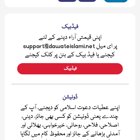
فیڈبیک
اپنی قیمتی آراء دینے کے لئے
support@dawateislami.net پر ای میل
کیجئے یا فیڈ بیک کے بٹن پر کلک کیجئے
فیڈبیک
ڈونیشن
اپنے عطیات دعوت اسلامی کو دیجئے، آپ کے
چندے یعنی ڈونیشن کو کسی بھی جائز، دینی،
اصلاحی، فلاحی، روحانی، خیرخواہی، بھلائی اور
آمدنی بڑھانے کے جائز اور محفوظ کام میں لگایا