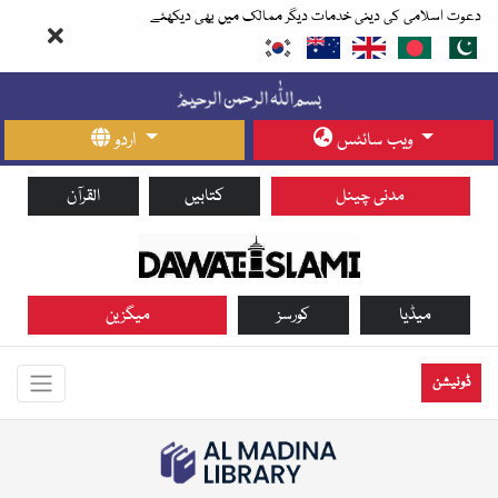
دعوت اسلامی کی دینی خدمات دیگر ممالک میں بھی دیکھئے
ویب سائٹس
اردو
مدنی چینل
کتابیں
القرآن
میڈیا
کورسز
میگزین
ڈونیشن