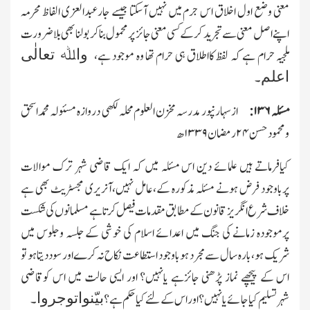
معنی وضع اول اخلاق اس جرم میں نہیں آسکتا جیسے جارعبدالعزی الفاظ محرمہ
اپنے اصل معنی سے تجرید کرکے کسی معنی جائز پرمحمول بناکر بولنا بھی بلاضرورت
واﷲ تعالٰی
ملجیہ حرام ہے کہ لفظ کااطلاق ہی حرام تھا وہ موجود ہے،
اعلم
۔
مسئلہ
۱۳۶
:
ازسہارنپور مدرسہ مخزن العلوم محلہ لکھی دروازہ مسئولہ محمداسحق
ومحمودحسن
۲۴
رمضان
۱۳۳۹
ھ
کیافرماتے ہیں علمائے دین اس مسئلہ میں کہ ایك قاضی شہر ترك موالات
پرباوجود فرض ہونے مسئلہ مذکورہ کے،عامل نہیں،آنریری مجسٹریٹ بھی ہے
خلاف شرع انگریز قانون کے مطابق مقدمات فیصل کرتاہے مسلمانوں کی شکست
پرموجودہ زمانے کی جنگ میں اعدائے اسلام کی خوشی کے جلسہ وجلوس میں
شریك ہو،بارہ سال سے مجرد ہو باوجود استطاعت نکاح نہ کرے اور سود دیتاہو تو
اس کے پیچھے نماز پڑھنی جائزہے یانہیں؟ اور ایسی حالت میں اس کوقاضی
بیّنواتوجروا
شہرتسلیم کیاجائے یانہیں؟ اور اس کے لئے کیاحکم ہے؟
۔