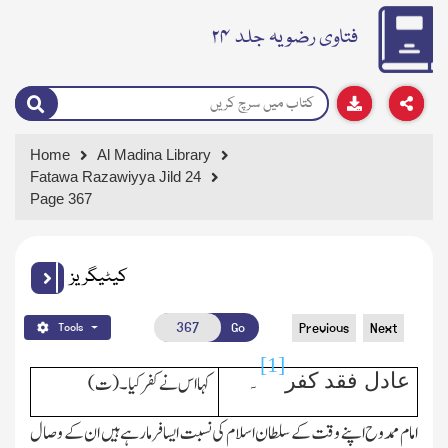
فتاوی رضویہ جلد ۲۴
Home
Al Madina Library
Fatawa Razawiyya Jild 24
Page 367
کیٹیگریز
Go
Previous
Next
Tools
[1]
عادل فقد کفر
۔
کہا اس نے کفرکیا۔(ت)
امام ممدوح اپنے وقت کے سلطان اسلام کی نسبت ایسافرمارہے ہیں ان کے وصال