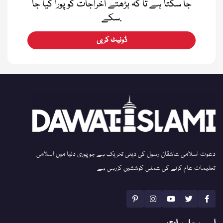
جا سکتا ہے تا کہ بڑھتے اخراجات کو پورا کیا جا
سکے.
ڈونیٹ کریں
دعوت اسلامی عاشقان رسول کی دینی تحریک ہے جو پوری دنیا میں اسلامی
تعلیمات عام کرنے کی عملی کوششیں کررہی ہے