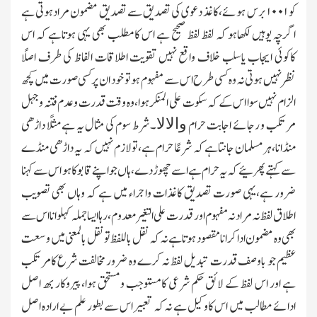
کو
۱۰۰۱
برس ہوئے،کاغذ دعوی کی تصدیق سے تصدیق مضمون مرادہوتی ہے
اگرچہ یوہیں لکھاہو کہ لفظ لفظ صحیح ہے اس کامطلب بھی یہی ہوتاہے کہ اس
کاکوئی ایجاب یاسلب خلاف واقع نہیں تقویت اطلاقات الفاظ کی طرف اصلًا
نظرنہیں ہوتی نہ وہ کسی طرح اس سے مفہوم ہو تو خود ان پرکسی صورت میں کچھ
الزام نہیں سوا اس کے کہ سکوت علی المنکر ہوا،وہ وقت قدرت وعدم فتنہ وجہل
والالا
مرتکب و رجائے اجابت حرام
۔ شرط سوم کی مثال یہ ہے مثلًا داڑھی
منڈانا،ہرمسلمان جانتاہے کہ شرعًا حرام ہے،تولازم نہیں کہ یہ داڑھی منڈے
سے کہتے پھرئیے کہ یہ حرام ہے اسے چھوڑدے،ہاں جواپنے قابو کاہو اس سے کہنا
ضرور ہے،یہی صورت تصدیق کاغذات واجراء میں ہے کہ وہاں بھی تصویب
اطلاق لفظ نہ مراد نہ مفہوم اور قدرت علی التغیر معدوم،رہا ایساجملہ کہلوانا اس سے
بھی وہ مضمون ادا کرانا مقصود ہوتاہے نہ کہ نقل باللفظ تونقل بالمعنی میں وسعت
عظیم جو باوصف قدرت تبدیل لفظ نہ کرے وہ ضرور مخالفت شرع کامرتکب
ہے اور اس لفظ کے لائق حکم شرعی کامستوجب ومستحق ہوا،پیروکار بھ اصل
ادائے مطالب میں اس کاوکیل ہے نہ کہ تعبیر اس سے بطور علم بے ارادہ اصل