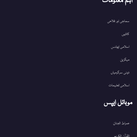
اہم معلومات
سماجی اور فلاحی
کتابیں
اسلامی ایونٹس
میگزین
دینی سرگرمیاں
اسلامی تعلیمات
موبائل ایپس
صراط الجنان
القرآن الکریم