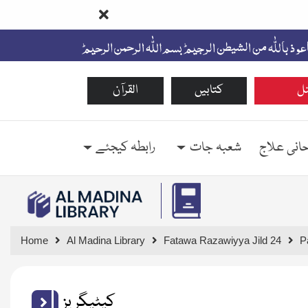
ل
کتابیں
القرآن
حانی علاج
شعبہ جات
رابطہ کیجئے
Home
Al Madina Library
Fatawa Razawiyya Jild 24
P
کیٹیگریز