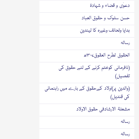
دعوٰی و قضاء و شہادۃ
حسن سلوک و حقوق العباد
ہدایا وتحائف وغیرہ کا لیندین
رسالہ
الحقوق لطرح العقوق۱۳۰۷ھ
(نافرمانی کوختم کرنے کے لئے حقوق کی
تفصیل)
(والدین پر)اولاد کےحقوق کے بارے میں راہنمائی
کی قندیل)
مشعلۃ الارشادفی حقوق الاولاد
رسالہ
رسالہ