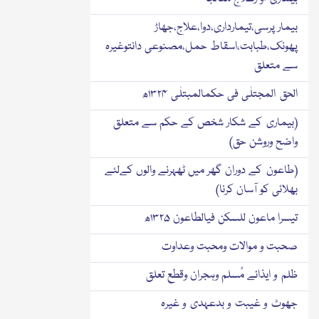
بیمار پرسی،تیمارداری،دوا،علاج،جھاڑ
پھونک،طبابت،اسقاط حمل،مصنوعی دانتوغیرہ
سے متعلق
الحق المجتلٰی فی حکمالمبتلٰی ۱۳۲۴ھ
(بیماری کے شکار شخص کے حکم سے متعلق
واضح وروشن حق)
(طاعون کے دوران گھر میں ٹھہرنے والوں کےلئے
بھلائی کو آسان کرنا)
تیسرا ماعون للسکن فیالطاعون ۱۳۲۵ھ
صحبت و موالات ومحبت وعداوت
ظلم و ایذائے مُسلم وہجران وقطع تعلق
جھوٹ و غیبت و بدعہدی و غیرہ