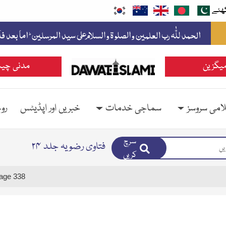
ھئے
یگزین
مدنی چین
امی سروسز
سماجی خدمات
خبریں اور اپڈیٹس
رو
سرچ
فتاوی رضویہ جلد ۲۴
کریں
age 338