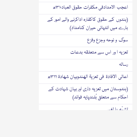
اعجب الامدادفی مکفرات حقوق العباد۱۳۱۰ھ
(بندوں کے حقوق کاکفارہ اداکرنے والے امور کے
بارے میں انتہائی حیران کنامداد)
سوگ و نوحہ وجزع وفزع
تعزیہ ا ور اس سے متعلقہ بدعات
رسالہ
اعالی الافادۃ فی تعزیۃ الھندوبیان شھادۃ ۱۳۲۱ھ
(ہندوستان میں تعزیہ داری اور بیان شہادت کے
احکام سے متعلق بُلندپایہ فوائد)
تشبّہ با لغیر
شعارِ کفّار وغیرہ
حقہ و پان