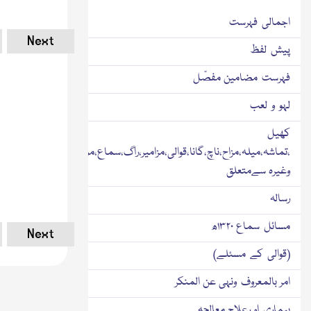
اجمالی فہرست
Next
پیش لفظ
فہرست مضامین مفصّل
لہو و لعب
کھیل
،تماشہ،میلہ،مزاح،ناچ،گانا،قوالی،مزامیر،راگ،سماع،موسیقی
وغیرہ سےمتعلق
رسالہ
مسائل سماع ۱۳۲۰ھ
Next
(قوالی کے مسئلے)
امر بالمعروف ونہی عن المنکر
بیماری او رعلاج معالجہ