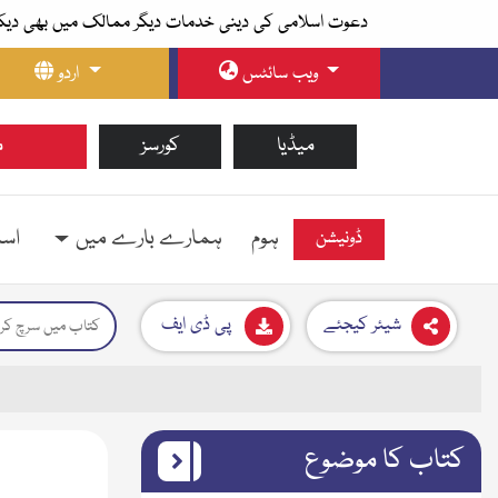
دعوت اسلامی کی دینی خدمات دیگر ممالک میں بھی دیک
ویب سائٹس
اردو
میڈیا
کورسز
م
ہوم
ہمارے بارے میں
اسل
ڈونیشن
شیئر کیجئے
پی ڈی ایف
کتاب کا موضوع