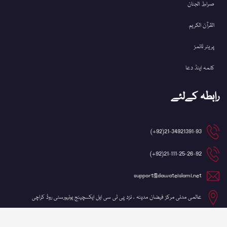
صراط الجنان
القرآن الکریم
پریئر ٹائمز
کلمہ اینڈ دعا
رابطہ کےلئے
21-34921391-93(92+)
21-111-25-26-92(92+)
support@dawateislami.net
عالمی مدنی مرکز فیضان مدینہ ، نزد پی ٹی سی ایل ایکسچینج یونیورسٹی روڈ کراچی
©کاپی رائٹ 2026 شعبہ آئی ٹی، دعوتِ اسلامی