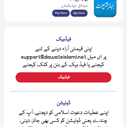
موبائل ایپلیکیشن
Play Store
App Store
فیڈبیک
اپنی قیمتی آراء دینے کے لئے
support@dawateislami.net پر ای میل
کیجئے یا فیڈ بیک کے بٹن پر کلک کیجئے
فیڈبیک
ڈونیشن
اپنے عطیات دعوت اسلامی کو دیجئے، آپ کے
چندے یعنی ڈونیشن کو کسی بھی جائز، دینی،