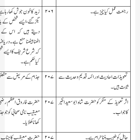
رجعت عمل کیاچیز ہے۔
۲۰۶
زید کاخون جوش کھارہاہے 
بگڑگئے،ایسے شخص کے بار
دیتے ہیں کہ اس کے سات
اٹھنابیٹھنا منع ہے۔دری
کہ شرع شریف کا ایسے 
کیاحکم ہے۔
تعویذات احادیث اور ائمہ قدیم وحدیث سے
۲۰۷
جذام کے مریض سے متعل
ثابت ہیں۔
اثرتعویذ کے منکرکوحضرت شاہ ابوسعیدالخیر
۲۰۷
حضرت فاروق اعظم رضی ا
کاجواب۔
معیقیب نامی صحابی کو جو ج
کھاناکھلایا۔
جاہل کو طبیب بنناحرام ہے۔
۲۰۷
حضرت معیقیب کاجناب 