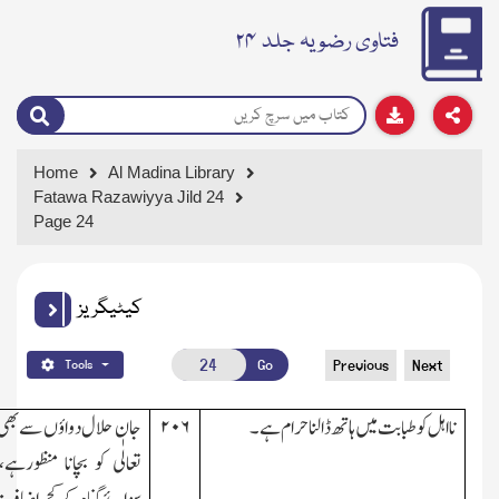
فتاوی رضویہ جلد ۲۴
Home
Al Madina Library
Fatawa Razawiyya Jild 24
Page 24
کیٹیگریز
Go
Previous
Next
Tools
نااہل کو طبابت میں ہاتھ ڈالنا حرام ہے۔
۲۰۶
جان حلال دواؤں سے بھی ب
تعالٰی کو بچانا منظورہے
،