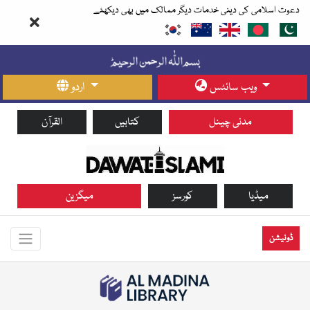
دعوت اسلامی کی دینی خدمات دیگر ممالک میں بھی دیکھئے
ویب سائٹس
اردو
مدنی چینل
کتابیں
القرآن
میڈیا
کورسز
میگزین
ڈونیشن