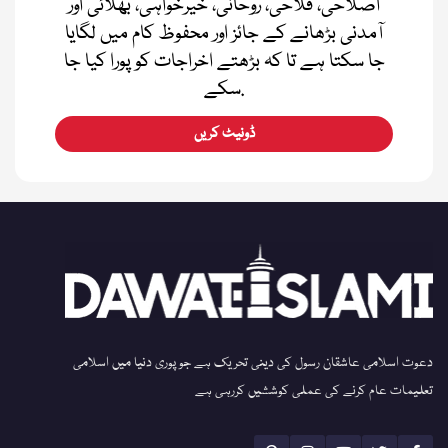
اصلاحی، فلاحی، روحانی، خیرخواہی، بھلائی اور
آمدنی بڑھانے کے جائز اور محفوظ کام میں لگایا
جا سکتا ہے تا کہ بڑھتے اخراجات کو پورا کیا جا
سکے.
ڈونیٹ کریں
دعوت اسلامی عاشقان رسول کی دینی تحریک ہے جو پوری دنیا میں اسلامی
تعلیمات عام کرنے کی عملی کوششیں کررہی ہے