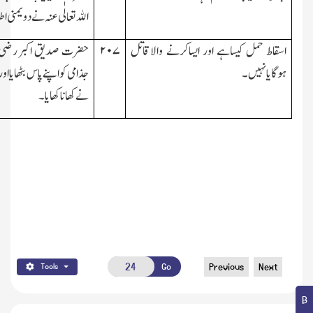
اﷲ تعالٰی عنہ نے دویمنی اط
اسقاط حمل کیساہے اور ایساکرنے والاقاتل
۲۰۷
حضرت صدیق اکبر رضی ا
ہوگایانہیں۔
جذامی کو اپنے پاس بٹھایا
نے کھاناکھایا۔
Go
Previous
Next
Tools