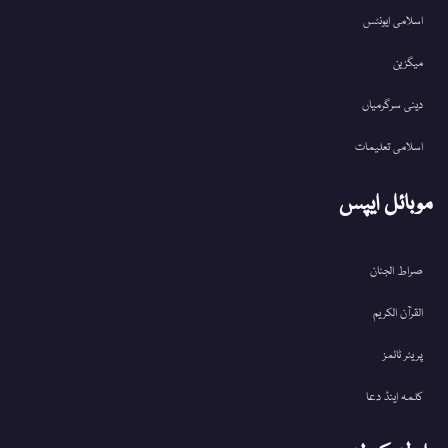
اسلامی ایونٹس
میگزین
دینی سرگرمیاں
اسلامی تعلیمات
موبائل ایپس
صراط الجنان
القرآن الکریم
پریئر ٹائمز
کلمہ اینڈ دعا