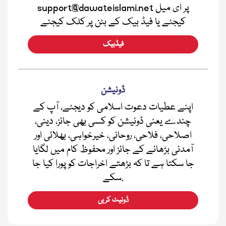
support@dawateislami.net پر ای میل
کیجئے یا فیڈ بیک کے بٹن پر کلک کیجئے
فیڈبیک
ڈونیشن
اپنے عطیات دعوت اسلامی کو دیجئے، آپ کے
چندے یعنی ڈونیشن کو کسی بھی جائز، دینی،
اصلاحی، فلاحی، روحانی، خیرخواہی، بھلائی اور
آمدنی بڑھانے کے جائز اور محفوظ کام میں لگایا
جا سکتا ہے تا کہ بڑھتے اخراجات کو پورا کیا جا
سکے.
ڈونیٹ کریں