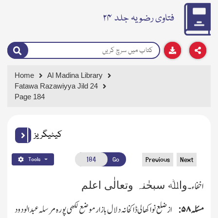
فتاوی رضویہ جلد ۲۴
Home
Al Madina Library
Fatawa Razawiyya Jild 24
Page 184
کیٹیگریز
Go
Previous
Next
Tools
واﷲ سبحٰنہ وتعالٰی اعلم
اخفاء۔
مسئلہ
۵۸
:
ازضلع نواکھالی ڈاکخانہ دلال بازار موضع لکھی پورہ مرسلہ عبدالودود