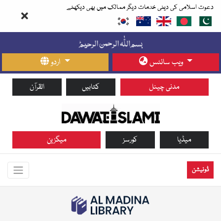
دعوت اسلامی کی دینی خدمات دیگر ممالک میں بھی دیکھئے
ویب سائٹس
اردو
مدنی چینل
کتابیں
القرآن
میڈیا
کورسز
میگزین
ڈونیشن