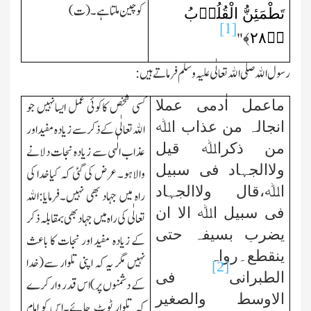
کو چین ملتاہے۔(ت)
تَطْمَئِنُّ الْقُلُوۡبُ
[1]
﴾
۲۸
﴿ؕ
"
رسول اﷲ صلی اﷲ تعالٰی علیہ وسلم فرماتے ہیں:
ماعمل اٰدمی عملا
کسی شخص کاکوئی عمل ایسانہیں جو
انجالہ من عذاب اﷲ
اﷲ تعالٰی کے ذکر سے زیادہ مفیداور
من ذکراﷲ قیل
عذاب الٰہی سے زیادہ نجات دلانے
ولاالجہاد فی سبیل
والاہو۔عرض کی گئی کہ کیاخدا کی
اﷲ،قال ولاالجہاد
راہ میں جہاد بھی نہیں۔فرمایا:اﷲ
فی سبیل اﷲ الا ان
تعالٰی کی راہ میں جہاد بھی بمقابلہ ذکر
یضرب بسیفہ حتی
کے زیادہ مفید اور نجات کا باعث
ینقطع۔رواہ
نہیں مگر یہ کہ اپنی تلوار سے(خدا
[2]
الطبرانی
فی
کے دشمنوں پر)اس قدر وار کرے
الاوسط والصغیر
کہ تلوار ٹوٹ جائے۔اس کو امام