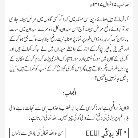
صاحب
۱۵
شوال
۱۳۱۷
ھ
کیافرماتے ہیں علمائے دین اس مسئلہ میں کہ اگر کسی گاؤں میں مرض ہیضہ جاری
ہوتو برائے دفع مرض ہیضہ آج اس میدان،کل دوسرے میدان میں سات
باراذان کہہ کر ہرروز اس طورپرنماز پڑھنا بہ نیت دفع البلا بہت لوگ جمع ہوکر کے
اور شیرینی یاکھیر پکاکرکے اﷲ کے واسطے میدان میں لے جاکر کھاتے ہیں اور
بکری کے کان میں سورہ ٰیسین اور سورۃ تبارك الذی پڑھ کر دم کرکے مکان کے
چاروں طرف چکّر دلاتے ہیں پھر اس بکری کو ذبح کرکے سب کو کھلاتے ہیں،آیا یہ
باتیں جائزہیں یانہیں؟
الجواب
:
اذان ذکرالٰہی ہے اور ذکرالٰہی کے برابرغضب وعذاب الٰہی سے نجات دینے والی
بلاء غم وپریشانی کی دفع کرنے والی کوئی چیز نہیں۔ اﷲ تعالٰی فرماتاہے:
اَلَا بِذِکْرِ اللہِ
سن لو اﷲ تعالٰی کی یادہی سے دلوں
"