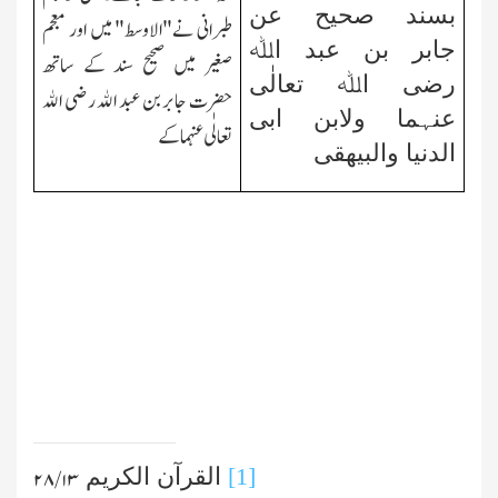
بسند صحیح عن
طبرانی نے"الاوسط" میں اور معجم
جابر بن عبد اﷲ
صغیر میں صحیح سند کے ساتھ
رضی اﷲ تعالٰی
حضرت جابر بن عبد اﷲ رضی اﷲ
عنہما ولابن ابی
تعالٰی عنہما کے
الدنیا والبیھقی
[1]
القرآن الکریم
۱۳/ ۲۸