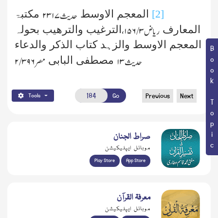
[2]
المعجم الاوسط
مکتبۃ
حدیث ۲۳۱۷
المعارف
الترغیب والترھیب بحولہ
ریاض ۳/ ۱۵۶،
المعجم الاوسط والزہد کتاب الذکر والدعاء
Book Topic
مصطفی البابی
حدیث ۱۳
مصر ۲/۳۹۶
Go
Previous
Next
Tools
صراط الجنان
موبائل ایپلیکیشن
Play Store
App Store
معرفۃ القرآن
موبائل ایپلیکیشن