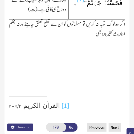
اُبھارے، پس (بدنصیب)کے لئے
فَحَسْبُہٗ جَہَنَّمُؕ
"
۔
دوزخ ہی کافی ہے۔(ت)
اگر وہ لوگ توبہ نہ کریں تو مسلمانوں کو ان سے قطع تعلق چاہئے ورنہ بحکم
احادیث کثیرہ وہ بھی
[1]
القرآن الکریم
۲/ ۲۰۶
Go
Previous
Next
Tools