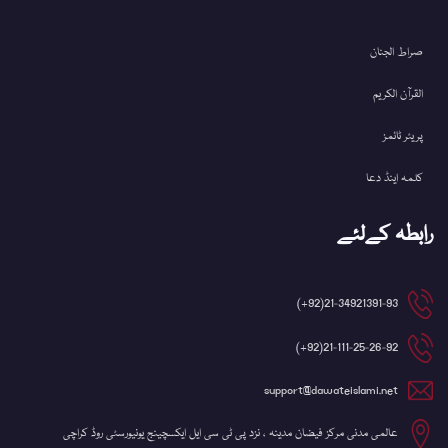
صراط الجنان
القرآن الکریم
پریئر ٹائمز
کلمہ اینڈ دعا
رابطہ کےلئے
21-34921391-93(92+)
21-111-25-26-92(92+)
support@dawateislami.net
عالمی مدنی مرکز فیضان مدینہ ، نزد پی ٹی سی ایل ایکسچینج یونیورسٹی روڈ کراچی