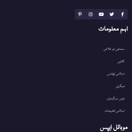
اہم معلومات
سماجی اور فلاحی
کتابیں
اسلامی ایونٹس
میگزین
دینی سرگرمیاں
اسلامی تعلیمات
موبائل ایپس