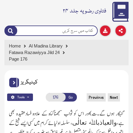
فتاوی رضویہ جلد ۲۴
Home
Al Madina Library
Fatawa Razawiyya Jild 24
Page 176
کیٹیگریز
Go
Previous
Next
Tools
گنہگار ہوں گے۔ت)اور اس کو ثواب سمجھناگناہ کے علاوہ فسادعقیدہ بھی
والعیاذباﷲ تعالٰی
ہے،
، سلسلہ اولیائے کرام میں کسی ایسے شیخ کے
ہاتھ پر داخل ہونا کہ عالم سنی متصل السند غیرفاسق ہو ضرور برکت عظیمہ ہے