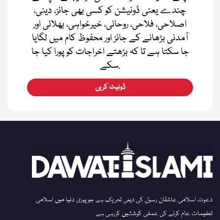
چندے یعنی ڈونیشن کو کسی بھی جائز، دینی،
اصلاحی، فلاحی، روحانی، خیرخواہی، بھلائی اور
آمدنی بڑھانے کے جائز اور محفوظ کام میں لگایا
جا سکتا ہے تا کہ بڑھتے اخراجات کو پورا کیا جا
سکے.
ڈونیٹ کریں
دعوت اسلامی عاشقان رسول کی دینی تحریک ہے جو پوری دنیا میں اسلامی
تعلیمات عام کرنے کی عملی کوششیں کررہی ہے