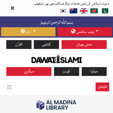
دعوت اسلامی کی دینی خدمات دیگر ممالک میں بھی دیکھئے
ویب سائٹس
اردو
مدنی چینل
کتابیں
القرآن
میڈیا
کورسز
میگزین
ڈونیشن