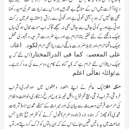
دنیاوآخرت میں اس کے منافع بے شمارہیں اور اس سے زیادت عمر کی امیدرکھنا
بھی بیجانہیں کہ وہ بِرّ یعنی نکوئی ہے اور نکوئی سے رزق بڑھتاہے عمرمیں برکت
ہوتی ہے اور یہ کوئی جاہل سے جاہل بھی نہ سمجھے گا کہ اب موت محال ہوگئی،ہاں
بھیك مانگنے کے لئے فقیر بناناحرام ہے اور بے ضرورت شرعیہ و مجبوری محض
لکونہ اعانۃ
بھیك مانگناحرام،اور جوبلاضرورت مانگے اسے دینابھی حرام
علی المعصیۃ کما فی الدرالمختار
(اس لئے کہ یہ
بھیك دینا(اس لئے حرام ہے کہ)یہ گناہ کے کام پردوسرے کی مددکرناہے۔
واﷲ تعالٰی اعلم
ت)
مسئلہ
۵۱:
ایك عالم نے اپنے متعدد وعظوں میں سودخوری،شراب
فروشی،شراب نوشی،بیع لحم خنزیر،اکل غیرمذبوح مرغ، زنا کاری،لواطت واغلام
کی حرمت قرآن وحدیث سے بیان کی اور میراث کے مسئلے محمدن لاء(شریعت
محمدی)کوچھوڑ کر ہندو لاء (ہندودھرم)قبول کرنے کوکفرصریح بتلایا جس
جماعت میں یہ باتیں تھیں بجائے اس کے کہ ان باتوں کو ترك کردیتے اورتوبہ