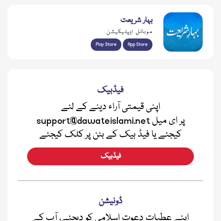
بہار شریعت
موبائل ایپلیکیشن
Play Store
App Store
فیڈبیک
اپنی قیمتی آراء دینے کے لئے
support@dawateislami.net پر ای میل
کیجئے یا فیڈ بیک کے بٹن پر کلک کیجئے
فیڈبیک
ڈونیشن
اپنے عطیات دعوت اسلامی کو دیجئے، آپ کے