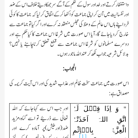
واستغفار کرتے اور خداورسول کے حکم کے آگے سرجھکادیتے خلاف اس کے ضد
اور نفسانیت میں آن کر اپنی جماعت کو اکٹھا کرکے اتفاق کرلیا کہ جماعت کا کوئی
فرد اپنے ہاں اس عالم کے وعظ کی مجلس منعقد نہ کرے اور اگرکیا تو جماعت سے
خارج کردیاجائے گا، آیا اس صورت میں شرعًا اس جماعت کاکیاحکم ہے اور
دوسرے مسلمانوں کو شرعًا اس جماعت سے قطع تعلق کرناچاہئے یا نہیں؟
بدلائل شرعیہ جواب لکھ کر عنداﷲ ماجورہوں۔
الجواب:
اس صورت میں جماعت سخت ظالم اور عذاب شدید کی اور اس آیت کریمہ کی
مصداق ہے:
وَ اِذَا قِیۡلَ لَہُ
اور جب اس سے کہاجائے کہ اﷲ
"
تعالٰی سے ڈرئیے تو اسے گناہ،مزید
اتَّقِ اللہَ اَخَذَتْہُ
ضد(اورطیش)پر آمادہ کرے اور
الْعِزَّۃُ بِالۡاِثْمِ
[1]