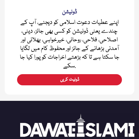
ڈونیشن
اپنے عطیات دعوت اسلامی کو دیجئے، آپ کے
چندے یعنی ڈونیشن کو کسی بھی جائز، دینی،
اصلاحی، فلاحی، روحانی، خیرخواہی، بھلائی اور
آمدنی بڑھانے کے جائز اور محفوظ کام میں لگایا
جا سکتا ہے تا کہ بڑھتے اخراجات کو پورا کیا جا
سکے.
ڈونیٹ کریں