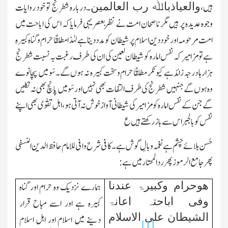
والعیاذباﷲ رب العالمین
ہیں،
۔دربارہ شطرنج تو خود روایات
وجوہ عدیدہ پر ہیں مگر ناصحان امت نے نظربعصریہی فرمایا کہ اس کی اباحت میں
امت مرحومہ اور خود دین اسلام پر شیطان کو مدددینا ہے لہٰذا مطلقًا حرام وگناہ کبیرہ
ہے تومزامیر کہ نفس امارہ کوشیطان لعین کی ان کی طرف رغبت بہ نسبت شطرنج
ہزارہا درجہ زائد ہے کیونکر مطلقًا حرام وسخت کبیرہ نہ ہوں گے۔سَو میں پچانوے
وہ ہوں گے جنہیں شطرنج کی طرف التفات بھی نہیں اور سَومیں پانچ بھی نہ نکلیں
گے جن کے نفس امارہ کو مزامیر کی شیطانی آوازخوش نہ آتی ہو،اہل تقوٰی بھی اپنے
نفس کو بالجبر اس سے بازرکھتے ہیں ع
حُسن بلائے چشم ہے نغمہ وبالِ گوش ہے۔کافی شرح وافی للامام حافظ الدین النسفی
پھرجامع الرموز پھرردالمحتار میں ہے:
ھوحرام وکبیرۃ عندنا
ہمارے نزدیك وہ حرام اور گناہ
وفی اباحتہ اعانۃ
کبیرہ ہے اور اسے مباح قرار
الشیطان علی الاسلام
دینے میں اسلام اور اہل اسلام
[1]