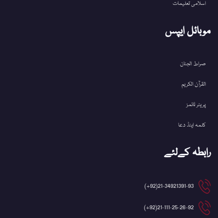
اسلامی تعلیمات
موبائل ایپس
صراط الجنان
القرآن الکریم
پریئر ٹائمز
کلمہ اینڈ دعا
رابطہ کےلئے
21-34921391-93(92+)
21-111-25-26-92(92+)