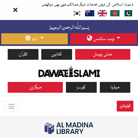
دعوت اسلامی کی دینی خدمات دیگر ممالک میں بھی دیکھئے
ویب سائٹس
اردو
مدنی چینل
کتابیں
القرآن
میڈیا
کورسز
میگزین
ڈونیشن