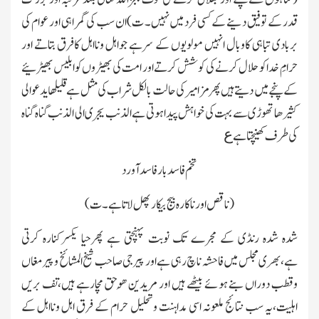
قدر کے توفیق دینے کے کسی فرد میں نہیں۔ ت)ان سب کی گمراہی اور عوام کی
بربادی تباہی کاوبال انہیں مولویوں کے سرہے جواہل ونااہل کافرق بتاتے اور
حرامِ خدا کوحلال کرنے کی کوشش کرتے اور امت کی بھیڑوں کوابلیس بھیڑئیے
کے پنجے میں دیتے ہیں پھرمزامیر کی حالت بالکل شراب کی مثل ہے قلیلھا یدعوالی
کثیرھا تھوڑی سے بہت کی خواہش پیداہوتی ہے الذنب یجری الی الذنب گناہ گناہ
ع
کی طرف کھینچتاہے
تخم فاسد بار فاسد آورد
(ناقص اور ناکارہ بیج بیکار پھل لاتاہے۔ت)
شدہ شدہ رنڈی کے مجرے تك نوبت پہنچتی ہے پھرحیا یکسرکنارہ کرتی
ہے،بھری مجلس میں فاحشہ ناچ رہی ہے اور پیرجی صاحب شیخ المشائخ وپیرمغاں
وقطب دوراں بنے ہوئے بیٹھے ہیں اور مریدین ھُوحق مچارہے ہیں،تف بریں
اہلیت،یہ سب نتائج ملعونہ اسی مداہنت وتحلیل حرام کے فرق اہل ونااہل کے