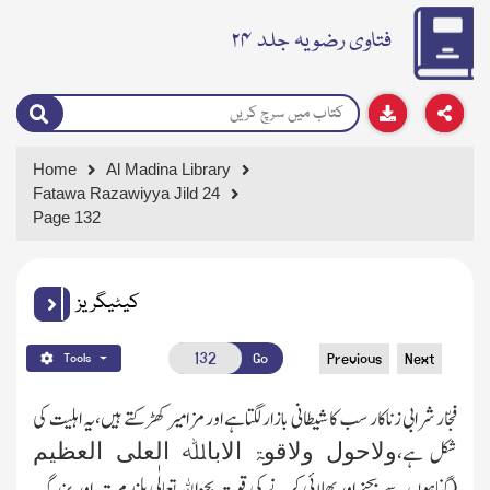
فتاوی رضویہ جلد ۲۴
Home
Al Madina Library
Fatawa Razawiyya Jild 24
Page 132
کیٹیگریز
Go
Previous
Next
Tools
فجّار شرابی زناکار سب کاشیطانی بازارلگتاہے اور مزامیر کھڑکتے ہیں،یہ اہلیت کی
ولاحول ولاقوۃ الاباﷲ العلی العظیم
شکل ہے،
(گناہوں سے بچنے اور بھلائی کرنے کی قوت بجزاﷲ تعالٰی بلندمرتبہ اور بزرگ