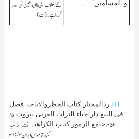
و المسلمین
۔
کے خلاف شیطان لعین کی مدد
کرناہے۔(ت)
[1]
ردالمحتار کتاب الحظروالاباحۃ فصل
فی البیع داراحیاء التراث العربی بیروت
۵ /
جامع الرموز کتاب الکراھیۃ
۲۵۳،
مکتبہ اسلامیہ
گنبدقاموس ایران
۳ /۳۱۹