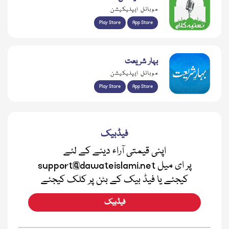
موبائل ایپلیکیشن
Play Store
App Store
بہار شریعت
موبائل ایپلیکیشن
Play Store
App Store
فیڈبیک
اپنی قیمتی آراء دینے کے لئے
support@dawateislami.net پر ای میل
کیجئے یا فیڈ بیک کے بٹن پر کلک کیجئے
فیڈبیک