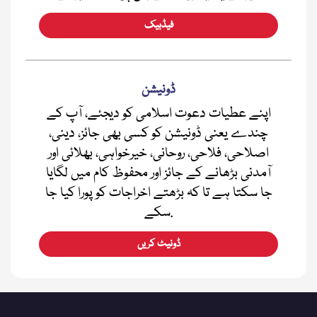
فیڈبیک
ڈونیشن
اپنے عطیات دعوت اسلامی کو دیجئے، آپ کے
چندے یعنی ڈونیشن کو کسی بھی جائز، دینی،
اصلاحی، فلاحی، روحانی، خیرخواہی، بھلائی اور
آمدنی بڑھانے کے جائز اور محفوظ کام میں لگایا
جا سکتا ہے تا کہ بڑھتے اخراجات کو پورا کیا جا
سکے.
ڈونیٹ کریں