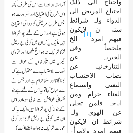
واحتاج الٰی ذلک
آراستہ ہو اور اسے اس کی طرف کچھ
احتیاج المریض الی
اس طرح کی احتیاج اور ضرورت ہو
الدواء ولہ شرائط
جس طرح مریض کو دوا کی احتیاج
ستۃ ان لایکون
ہوتی ہے اور اس کے لئے چھ شرائط
[1]
فیھم امرد
الخ
ہیں،ایک یہ کہ ان میں کوئی بے ریش
ملخصاً وفی
لڑکاشریک نہ ہو الخ ملخصا،اور فتاوٰی
الخیریۃ عن
خیریہ میں تتارخانیہ کے حوالہ سے
التتارخانیۃ عن
نصاب الاحتساب سے منقول ہے کہ
نصاب الاحتساب
گانا گانا اور سنناحرام ہے اور جس نے
التغنی واستماع
سے مباح کہا تو یہ اس کے لئے ہے جو
الغناء حرام ومن
نفسانی خواہش سے خالی ہو،اور اس
اباحہ فلمن تخلی
کے جواز کی چھ شرائط ہیں،ایک یہ کہ
عن الھوی ولہ
ان میں کوئی بے ریش لڑکا اور کوئی
شرائط ان لایکون
عورت شریک نہ ہو
ا
ھ ملتقطًا(ت)
فیھم امرد ولامرأۃ