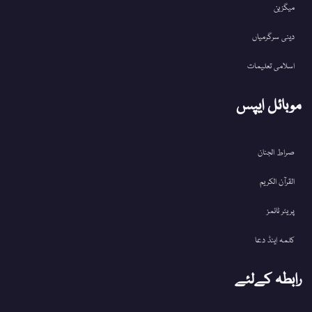
میگزین
دینی سرگرمیاں
اسلامی تعلیمات
موبائل ایپس
صراط الجنان
القرآن الکریم
پریئر ٹائمز
کلمہ اینڈ دعا
رابطہ کےلئے