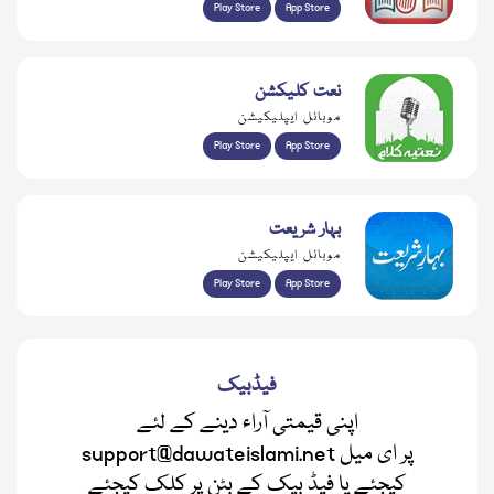
Play Store
App Store
نعت کلیکشن
موبائل ایپلیکیشن
Play Store
App Store
بہار شریعت
موبائل ایپلیکیشن
Play Store
App Store
فیڈبیک
اپنی قیمتی آراء دینے کے لئے
support@dawateislami.net پر ای میل
کیجئے یا فیڈ بیک کے بٹن پر کلک کیجئے