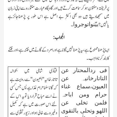
پرفریفتہ و مفتون ہوکر سماعت کرتے ہیں اور گاہ بگاہ عبارت منثورہ سے اپنی زبان
میں سمجھادیتے ہیں وہ بھی اکثر بے اصل ہے اس طور پر پڑھناجائزہے
بیّنواتوجروا
یانہیں؟
۔
الجواب:
ایسا پڑھنا ممنوع ہے،یہ پڑھنا نہیں گانا ہے اور امرد کے گانے میں فتنہ ہے،اور فتنے
کا بند کرنا واجب۔
فی ردالمحتار عن
فتاوٰی شامی میں بحوالہ
التاتارخانیہ عن
تاتارخانیہ"العیون"سے روایت ہے
العیون،سماع غناء
کہ گانا سنناحرام غذاہے پس جس کسی
حرام ومن اباحہ
نے اسے مباح قراردیا تویہ اس کے
فلمن تخلی عن
لئے اس صورت میں ہے کہ کھیل
اللھو وتحلی بالتقوی
وغیرہ سے خالی ہو اور زیور تقوٰی سے