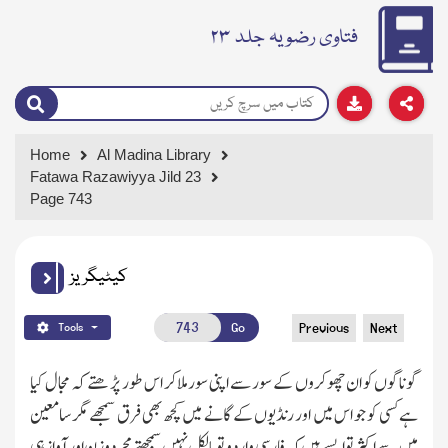
فتاوی رضویہ جلد ۲۳
Home
Al Madina Library
Fatawa Razawiyya Jild 23
Page 743
کیٹیگریز
Go
Previous
Next
Tools
گوناگوں کو ان چھوکروں کے سور سے اپنی سورملاکر اس طور پڑھتے کہ مجال کیا
ہے کسی کو جو اس میں اور رنڈیوں کے گانے میں کچھ بھی فرق سمجھے مگرسامعین
میں سے اکثر توایسے ہیں کہ فارسی واردو توبالکل نہیں سمجھتے مجردوزن اور آوازہی