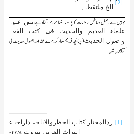
[2]
الخ ملتقطا۔
نص علیہ
یوہیں بے اصل وباطل روایات کا پڑھنا سننا حرام وگناہ ہے،
علماء القدیم والحدیث فی کتب الفقہ
واصول الحدیث
(چنانچہ قدیم علماء کرام نے فقہ اور اصول حدیث کی
کتابوں میں
[1]
ردالمحتار کتاب الحظروالاباحۃ داراحیاء
التراث العربی بیروت
۵/ ۲۲۲