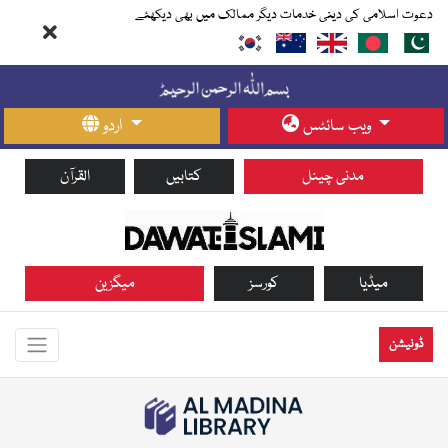
دعوت اسلامی کی دینی خدمات دیگر ممالک میں بھی دیکھئے
ویب سائٹس
اردو
مدنی چینل
کتابیں
القرآن
میڈیا
کورسز
میگزین
ڈونیشن