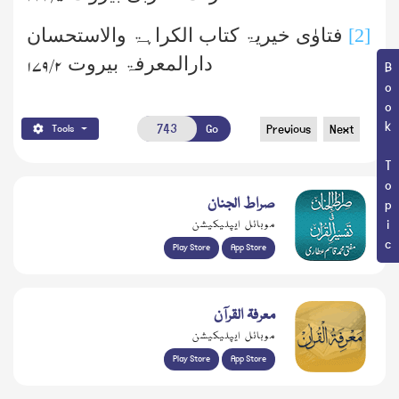
[2]
فتاوٰی خیریۃ کتاب الکراہۃ والاستحسان
دارالمعرفۃ بیروت
۲/ ۱۷۹
Book Topic
Go
Previous
Next
Tools
صراط الجنان
موبائل ایپلیکیشن
Play Store
App Store
معرفۃ القرآن
موبائل ایپلیکیشن
Play Store
App Store