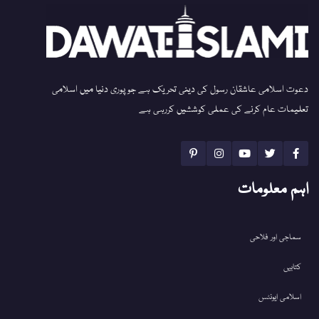
دعوت اسلامی عاشقان رسول کی دینی تحریک ہے جو پوری دنیا میں اسلامی
تعلیمات عام کرنے کی عملی کوششیں کررہی ہے
اہم معلومات
سماجی اور فلاحی
کتابیں
اسلامی ایونٹس