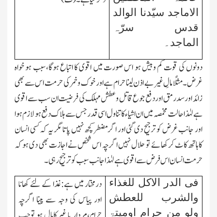
الاماجد سیّدنا الوالد
قدس سرّہ
الماجد۔
دونوں کی قوت کم وبیش ہو اس صورت میں اقوی کا اتباع ہوگا،سبب ہو خواہ
غرض۔مثلًا مالِ غیر بے اذن لینا حرام ہے اور خوك وخمر کی حرمت اس سے بھی
زائد اور سدرمق اور دفع جوع قاتل وعطش مہلك کی فرضیت ان سب سے اقوی
ہے لہٰذا حالت مخمصہ میں ان اشیاء کا تناول اسی قدر جس سے ہلاك دفع ہو لازم ہو ا
اور جانب غرض کو ترجیح دی گئی اور اگر مضطر کچھ نہیں پاتا مگر یہ کہ کسی انسان
کاہاتھ کاٹ کرکھائے تو حلال نہیں اگرچہ اس شخص نے اجازت بھی دی ہو کہ
حرمت انسان اس فرض سے اقوی ہے لہٰذا جانب سبب کو ترجیح رہی۔
فی الدر الاکل للغذاء
درمختار میں ہے:غذا کے لئے کھانا
والشرب للعطش
اور پیاس کی وجہ سے پینا اگرچہ
ولو من حرام اومیتۃ
حرام،مردار یا غیرکامال ہو توجب