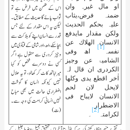
او مال غیرہ وان
اس کے ضمن میں فرض ہے تو
ضمنہ فرض،یثاب
ثواب پائے گا حدیث کے مطابق۔
علیہ بحکم الحدیث
لیکن یہ اس مقدار کے لئے جس
ولکن مقدار مایدفع
قدر سے انسان اپنے کو ہلاکت سے
الانسان الھلاك عن
بچاسکے،
اھ
،اور شامی کے فتاوٰی میں
[1]
نفسہ
ا
ھ وفی
وجیز کردری سے منقول ہے اگر
الشامیۃ عن وجیز
کسی نے دوسرے شخص کو کہا
الکردری ان قال لہ
میراہاتھ کاٹ کر کھالو، تو یہ حلال
اٰخر اقطع یدی وکلھا
نہیں کیونکہ انسان کا گوشت
لایحل لان لحم
اضطراری حالت میں بھی مباح
الانسان لایباح فی
نہیں انسانی کرامت کی وجہ سے۔
الاضطرار
[2]
(ت)
لکرامتہ
۔
یہ تقریر منیر حفظ رکھنے کی ہے کہ اوّل تا آخر اس تحقیق جمیل وضبط جلیل کے