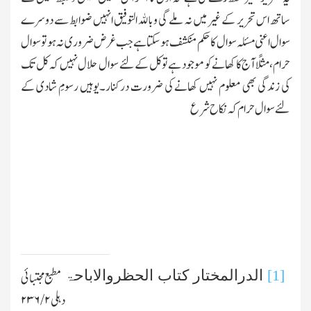
ساتھ اس تحریر کے غیر میں نہ ملے گی وباﷲ التوفیق انہیں ضوابط سے دوسرے
سوال اعنی مسئلہ سوال کا حکم منکشف ہوسکتاہے جب غرض ضروری نہ ہو تو سوال
حرام،مثلًا آج کا کھانے کو موجود ہے توکل کے لئے سوال حلال نہیں کہ کل تك
کی زندگی بھی معلوم نہیں کھانے کی ضرورت درکنار۔یوہیں رسومِ شادی کے
لئے سوال حرام کہ نکاح شرع
[1]
الدرالمختار کتاب الحظروالاباحۃ
مطبع مجتبائی
دہلی
۲ /۲۳۶