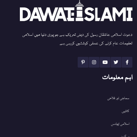
دعوت اسلامی عاشقان رسول کی دینی تحریک ہے جو پوری دنیا میں اسلامی
تعلیمات عام کرنے کی عملی کوششیں کررہی ہے
اہم معلومات
سماجی اور فلاحی
کتابیں
اسلامی ایونٹس
میگزین