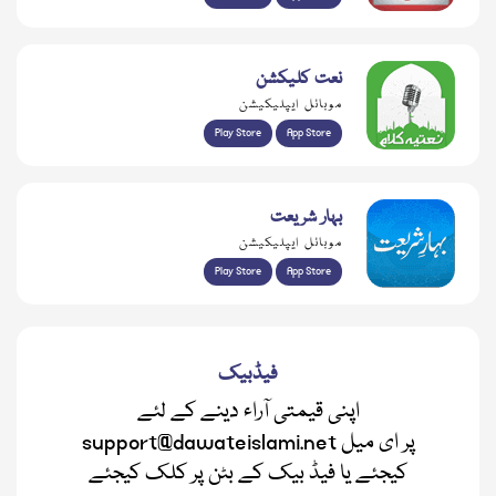
نعت کلیکشن
موبائل ایپلیکیشن
Play Store
App Store
بہار شریعت
موبائل ایپلیکیشن
Play Store
App Store
فیڈبیک
اپنی قیمتی آراء دینے کے لئے
support@dawateislami.net پر ای میل
کیجئے یا فیڈ بیک کے بٹن پر کلک کیجئے