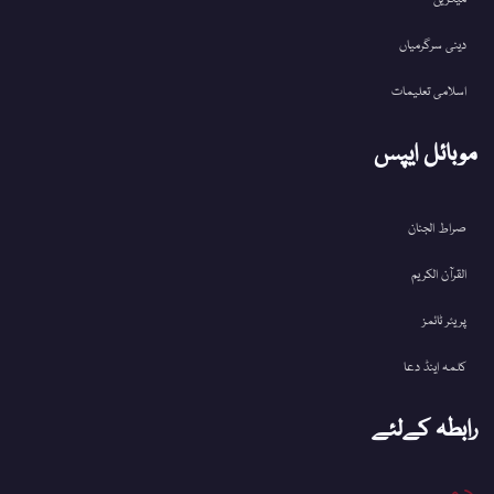
دینی سرگرمیاں
اسلامی تعلیمات
موبائل ایپس
صراط الجنان
القرآن الکریم
پریئر ٹائمز
کلمہ اینڈ دعا
رابطہ کےلئے