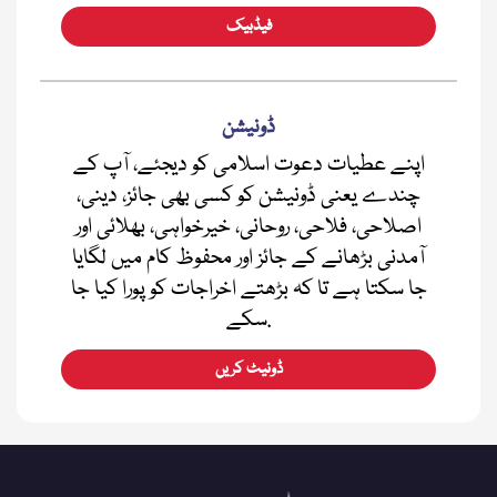
فیڈبیک
ڈونیشن
اپنے عطیات دعوت اسلامی کو دیجئے، آپ کے
چندے یعنی ڈونیشن کو کسی بھی جائز، دینی،
اصلاحی، فلاحی، روحانی، خیرخواہی، بھلائی اور
آمدنی بڑھانے کے جائز اور محفوظ کام میں لگایا
جا سکتا ہے تا کہ بڑھتے اخراجات کو پورا کیا جا
سکے.
ڈونیٹ کریں