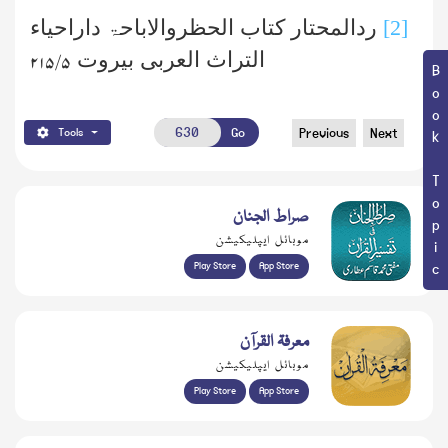
[2]
ردالمحتار کتاب الحظروالاباحۃ داراحیاء
التراث العربی بیروت
۵/ ۲۱۵
Book Topic
Go
Previous
Next
Tools
صراط الجنان
موبائل ایپلیکیشن
Play Store
App Store
معرفۃ القرآن
موبائل ایپلیکیشن
Play Store
App Store