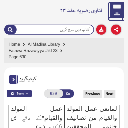
فتاوی رضویہ جلد ۲۳
Home
Al Madina Library
Fatawa Razawiyya Jild 23
Page 630
کیٹیگریز
Go
Previous
Next
Tools
لمانعی عمل المولد
عمل المولد
والقیام من تصانیف
والقیام
"کے حاشیہ میں
خاتمۃ المحققین
ذکرکیاہے۔(ت)