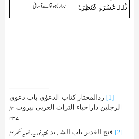
نادار)ہوتو اسے آسانی
ذُوۡعُسْرَۃٍ فَنَظِرَۃٌ
[1]
ردالمحتار کتاب الدعوٰی باب دعوی
الرجلین داراحیاء التراث العربی بیروت
۴ /
۴۳۷
[2]
فتح القدیر باب الشہید
مکتبہ نوریہ رضویہ سکھر
۲ /