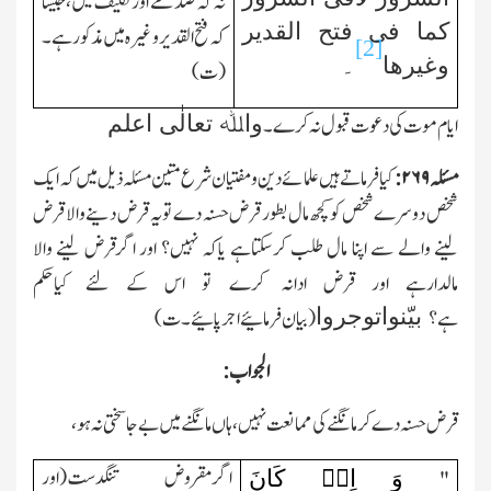
نہ کہ صدمے اور تکلیف میں،جیسا
کما فی فتح القدیر
کہ فتح القدیر وغیرہ میں مذکور ہے۔
[2]
وغیرھا
۔
(ت)
واﷲ تعالٰی اعلم
ایام موت کی دعوت قبول نہ کرے۔
مسئلہ
۲۶۹
:
کیافرماتے ہیں علمائے دین ومفتیان شرع متین مسئلہ ذیل میں کہ ایك
شخص دوسرے شخص کو کچھ مال بطور قرض حسنہ دے تو یہ قرض دینے والا قرض
لینے والے سے اپنا مال طلب کرسکتاہے یاکہ نہیں؟ اور اگرقرض لینے والا
مالدارہے اور قرض ادانہ کرے تو اس کے لئے کیاحکم
بیّنواتوجروا
ہے؟
(بیان فرمائیے اجرپائیے۔ت)
الجواب:
قرض حسنہ دے کرمانگنے کی ممانعت نہیں،ہاں مانگنے میں بے جا سختی نہ ہو،
وَ اِنۡ کَانَ
اگرمقروض تنگدست(اور
"