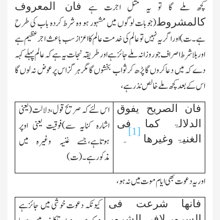
فان المعروف
کچھ ملے گا تو یہ مثل اجرت ہے
کالمشروط
(جوبات لوگوں میں مشہور ہو وہ شرط کردہ باب کی طرح
ہے۔ت)اور اگر یہ نہیں تو عالم کی خدمت عالم کااعزاز سب باعث اجرعظیم ہے
اور بلاشرط اصراف جوروزانہ ملے جائزہے اور طریقہ نجات یہ ہے کہ عالم پہلے کہہ
دے کہ میں دعاکروں گا پڑھ کر ثواب بخشوں گا مگرہرگز اس پرعوض نہ لوں گا
اس کے بعد کچھ ملے خالص نذرہے،
فان الصریح یفوق
اس لئے کہ صریح قول،دلالت(یعنی
الدلالۃ کما فی
اشارہ کنایہ سے)فوقیت یعنی اوپر
[1]
الغنیۃ وغیرھا
۔
ہوتاہے،جسے غنیہ وغیرہ میں
مذکورہے۔(ت)
اور یہ دعوت بھی ایام موت میں نہ ہو،
فانھا شرعت فی
کیونکہ دعوت خوشی میں جائزہے
السرور لافی الشرور