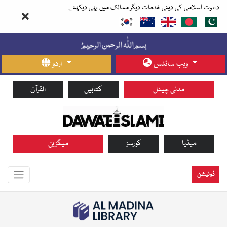
دعوت اسلامی کی دینی خدمات دیگر ممالک میں بھی دیکھئے
ویب سائٹس
اردو
مدنی چینل
کتابیں
القرآن
میڈیا
کورسز
میگزین
ڈونیشن