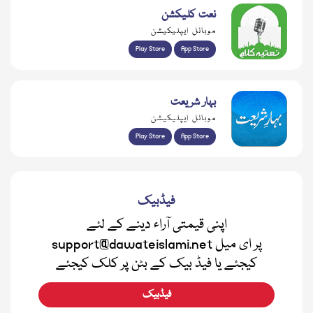
نعت کلیکشن
موبائل ایپلیکیشن
Play Store
App Store
بہار شریعت
موبائل ایپلیکیشن
Play Store
App Store
فیڈبیک
اپنی قیمتی آراء دینے کے لئے
support@dawateislami.net پر ای میل
کیجئے یا فیڈ بیک کے بٹن پر کلک کیجئے
فیڈبیک