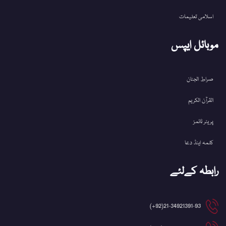
اسلامی تعلیمات
موبائل ایپس
صراط الجنان
القرآن الکریم
پریئر ٹائمز
کلمہ اینڈ دعا
رابطہ کےلئے
21-34921391-93(92+)