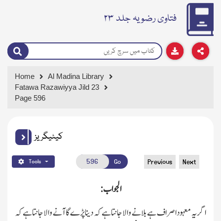
فتاوی رضویہ جلد ۲۳
Home
Al Madina Library
Fatawa Razawiyya Jild 23
Page 596
کیٹیگریز
Go
Previous
Next
Tools
الجواب:
اگر یہ معہود اصراف ہے بلانے والاجانتاہے کہ دیناپڑے گا آنے والاجانتاہے کہ