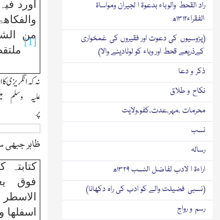
اورد فیہ 
راد القحط والوباء بدعوۃ ا لجیران ومواساۃ
الفقراء۱۳۱۲ھ
والفکاھ
من الشر
(پڑوسیوں کی دعوت اور فقیروں کی غمخواری
[1]
ملتقط
کےذریعے قحط اور وباء کو لوٹادینے والا)
ذکر و دعا
نہ کہ انگریزی کا 
نکاح و طلاق
علیہ وسلم 
محرمات ،مہر،عدت،کفو،ولایت
پر
نسب
ظاہر جبھی س
رسالہ
کتابتہ 
اراءۃ ا لادب لفاضل النسب ۱۳۲۹ھ
فوق یعن
(نسبی فضیلت والے کو ادب کی راہ دکھانا)
الاسطر
رسم و رواج
اسفلھا و