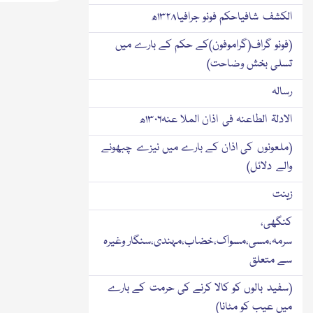
الکشف شافیاحکم فونو جرافیا۱۳۲۸ھ
(فونو گراف(گراموفون)کے حکم کے بارے میں
تسلی بخش وضاحت)
رسالہ
الادلۃ الطاعنہ فی اذان الملا عنہ۱۳۰۶ھ
(ملعونوں کی اذان کے بارے میں نیزے چبھونے
والے دلائل)
زینت
کنگھی،
سرمہ،مسی،مسواک،خضاب،مہندی،سنگار وغیرہ
سے متعلق
(سفید بالوں کو کالا کرنے کی حرمت کے بارے
میں عیب کو مٹانا)