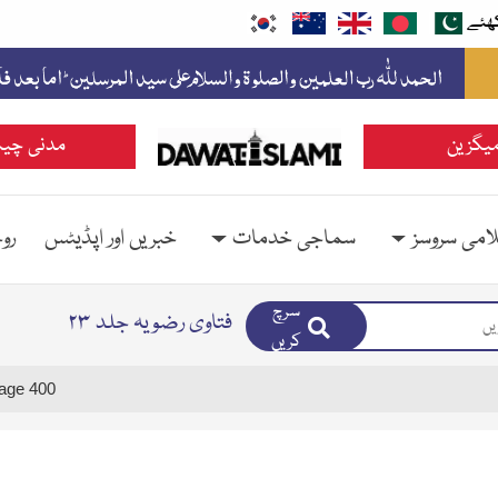
ھئے
یگزین
مدنی چین
امی سروسز
سماجی خدمات
خبریں اور اپڈیٹس
رو
سرچ
فتاوی رضویہ جلد ۲۳
کریں
age 400