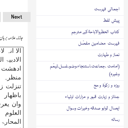
اجمالی فہرست
Next
پیش لفظ
کتاب الحظروالاباحۃکے مترجم
جانا۔علامہ برہان 
فہرست مضامین مفصّل
الا انہ 
نماز و طہارت
الادبیۃ ا
(امامت ،جماعت،استنجاء،وضو،غسل،تیمّم
ادھشت 
وغیرہ)
منظرہ ف
روزہ و زکوٰۃ و حج
تنزلت زی
باظھار 
جنائز و زیارت قبور و مزارات اولیاء
وان یعر
ایصال ثوابو صدقہ وخیرات وسوال
العلوم
رسالہ
المحارۃ