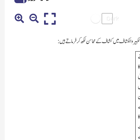
 الکبیر والکشاف میں کشاف کے محاسن لکھ کر فرماتے ہیں:
ے
ا
ی
ں
ن
ے
ا
ت
ے