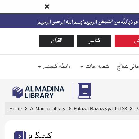
ل
کتابیں
القرآن
حانی علاج
شعبہ جات
رابطہ کیجئے
Home
Al Madina Library
Fatawa Razawiyya Jild 23
P
کیٹیگریز