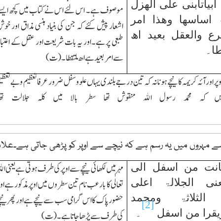
ابیاتابنی علی الھزل
موصوف ہے۔ اس لئے اس نے کتاب میں کچھ ایس
ۃ اساسھا وھذا امر
اشعار پیش کئے کہ جن کی بنیاد ہنسی مذاق اور خو
ع والعقل بعید اھ
طبعی پر ہے۔اور یہ بات شریعت اور عقل کے اعتبا
ا۔
سے امربعید ہے اھ ملتقطا۔(ت)
اوپر اور آئہ کریمہ کا نیچے ہونا نہ کہ تین درجے بلندی یہاں علو وسفل ضرور عرفا تعظیم و بے تعظ
میں کہ محمد رسول الله منقوش تھا سطر بالا میں کلہ جلالت
ے مہروں میں یہ رسم ہے کہ نیچے سے اوپر کو پڑھی جاتی ہے۔علامہ
کانت من اسفل الی
مہر میں لکھائی نیچے سے اوپر کی طرف ہوتی ہے یعنی الل
ی الجلالۃ اعلی
تعالٰی کا بارعب نام تین سطروں میں اوپر مذکور ہے او
 الثلاثۃ ومحمد
حضور پاك کا اس گرامی سب سے نیچے ہے اور پھر نیچ
[2]
یقرا من اسفل
۔
کی طرف سے پڑھا جاتاہے۔(ت)