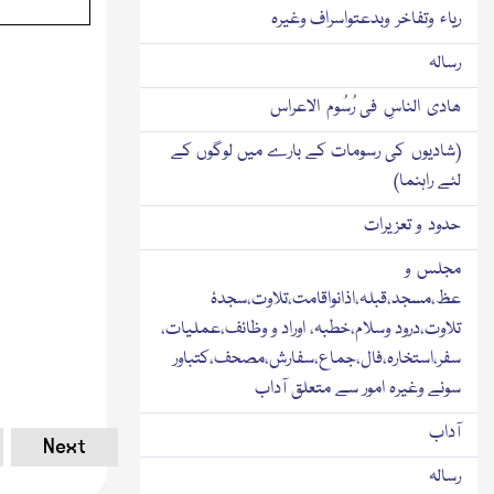
ریاء وتفاخر وبدعتواسراف وغیرہ
رسالہ
ھادی الناسِ فی رُسُوم الاعراس
(شادیوں کی رسومات کے بارے میں لوگوں کے
لئے راہنما)
حدود و تعزیرات
مجلس و
عظ،مسجد،قبلہ،اذانواقامت،تلاوت،سجدۂ
تلاوت،درود وسلام،خطبہ، اوراد و وظائف،عملیات،
سفر،استخارہ،فال،جماع،سفارش،مصحف،کتباور
سونے وغیرہ امور سے متعلق آداب
آداب
Next
رسالہ