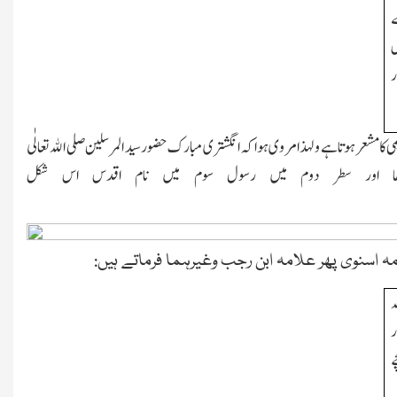
ے
ش
ر
یمی کا مشعر ہوتا ہے ولہذا مروی ہوا کہ انگشتری مبارك حضور سید المرسلین صلی الله تعالٰی
 تھا اور سطر دوم میں رسول سوم میں نام اقدس اس شکل
 اسنوی پھر علامہ ابن رجب وغیرہما فرماتے ہیں:
ه
ر
ے