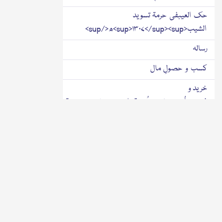
حك العیبفی حرمۃ تسوید
الشیب<sup>۱۳۰۷</sup><sup>ھ</sup>
رسالہ
کسب و حصولِ مال
خرید و
فروخت،اُجرت،رشوت،سُود،قمار،بیمہ،پیشہ،صنعت،قرض،نذرانہ،ہبہ،میراث،
وغیرہ اور ذرائع آمدنی،حلال و حرام ومشتبہ سے
متعلق مسائل
رسالہ
خیرالاٰ مال فی حکم الکسب والسوال
<sup>۱۳۱۸</sup><sup>ھ</sup>
(کمانے اور مانگنے کے حکم میں بہترین امید)
علم و تعلیم