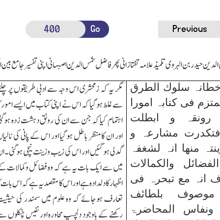
Go
Previous
الدین حیدر بن الہروی تلمیذ علامہ تفتازانی پھر فاضل شمس الدین اصبہانی اپنی تفسیر جامع بین
لاخطانہ سلوك الطرق
مگر یہ کہ زمحشری اس وجہ سے ادبی طریقوں پر چلن
لمتزم فی کتابہ امورا
سے غلط ہوگیا کہ اس نے اپنی کتاب میں ایسے امور ک
رونقہ و ابطلت
اہتمام کیا کہ جن سے ان کی رونق دہشت زدہ ہوگئ
تکدرت مشارعہ و
اور ان کا منظر باطل ہوگیا اور اس کے پانی کی نالیا
نتہ منھا انہ لشغفہ
گدلی ہوگئیں اور اس کی زیب وزینت نیچی ہوگئی۔ا
الفضائل والکمالات
میں سے ایك بات یہ ہے کہ وہ فضائل وکمالات ک
ف انہ مع تبحرہ فی
اظہار کا دلدادہ ہے اور اس کا مقصد یہ ہے کہ اس بات ک
 موصوف بلطائف
تعارف ہوجائے کہ وہ علوم میں سمندر کی حیثی
 ونفاس المحاضرۃ
رکھنے کے باوجود دلچسپ محاورہ اور نفیس چٹکلوں س