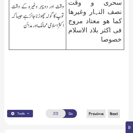
سحری و وقت
وقت اور دوپہر وغیرہ کے وقت
نصف النہار وغیرھا
توپ کا گولہ چھوڑنا جائز ہے جیسا کہ
کما ھو معتاد مروج
اکثر اسلامی ممالك اور مدائن
فی اکثر بلاد الاسلام
خصوصا
Go
Previous
Next
Tools