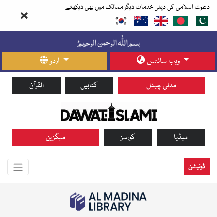
دعوت اسلامی کی دینی خدمات دیگر ممالک میں بھی دیکھئے
ویب سائٹس
اردو
مدنی چینل
کتابیں
القرآن
میڈیا
کورسز
میگزین
ڈونیشن