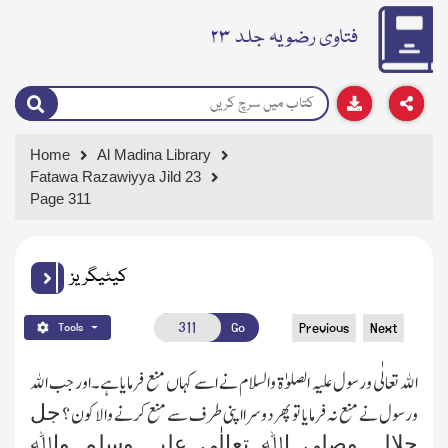
فتاوی رضویہ جلد ۲۳
Home
Al Madina Library
Fatawa Razawiyya Jild 23
Page 311
کیٹیگریز
Go
Previous
Next
Tools
اﷲ تعالٰی ورسول علیہ الصلوٰۃ والسلام نے اسے کہاں منع فرمایا ہے۔اور جب اﷲ
جل
ورسول نے منع نہ فرمایا تو پھر دوسرا اپنی طرف سے منع کرنے والا کون ؟
جلالہ وصلی اﷲ تعالٰی علیہ وسلم واﷲ