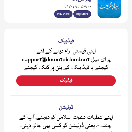
موبائل ایپلیکیشن
Play Store
App Store
فیڈبیک
اپنی قیمتی آراء دینے کے لئے
support@dawateislami.net پر ای میل
کیجئے یا فیڈ بیک کے بٹن پر کلک کیجئے
فیڈبیک
ڈونیشن
اپنے عطیات دعوت اسلامی کو دیجئے، آپ کے
چندے یعنی ڈونیشن کو کسی بھی جائز، دینی،