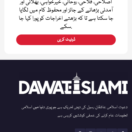
اصلاحی، فلاحی، روحانی، خیرخواہی، بھلائی اور
آمدنی بڑھانے کے جائز اور محفوظ کام میں لگایا
جا سکتا ہے تا کہ بڑھتے اخراجات کو پورا کیا جا
سکے.
ڈونیٹ کریں
دعوت اسلامی عاشقان رسول کی دینی تحریک ہے جو پوری دنیا میں اسلامی
تعلیمات عام کرنے کی عملی کوششیں کررہی ہے