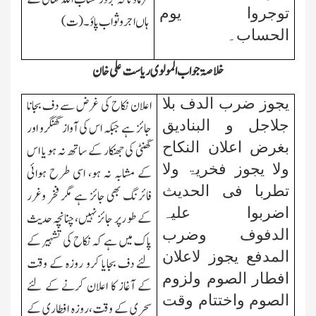
توجروا یوم
ہاں اجر وثواب پاؤ۔(ت)
الحساب۔
خلاصۃ جواب المولوی ریاست علی خان
یجوز ضرب الدف بلا
اعلان نکاح کی غرض سے دف بجانا
جلاجل و البنادیق
جائز ہے جبکہ اس کی آواز گھنگھرو اور
بغرض اعلان النکاح
گھنٹی کی جھنکار کے ساتھ نہ ہو یا اس
ولا یجوز فخریۃ ولا
کے مشابہ نہ ہو، اسی طرح ہوائی
تطربا فی الحدیث
فائرنگ بھی جائز ہے مگر فخر وغرر
اضربوا علیہ
کے طو رپر جائز نہیں،چنانچہ حدیث
الدفوف وضرب
پاك میں ہے کہ نکاح کی تشہیر کے
المدفع یجوز لاعلان
لئے دف بجایا کرو روزہ کے وقت
افطار الصوم ولزوم
کے آغاز کا اعلان کرنے کے لئے
الصوم واختتام وقت
سحری کے وقت،روزہ افطاری کے