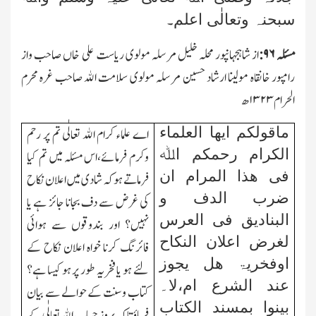
سبحنہ وتعالٰی اعلم
۔
مسئلہ
۹۶:
از شاہجہانپور محلہ خلیل مرسلہ مولوی ریاست علی خاں
صاحب واز
رامپور خانقاہ مولینا ارشاد حسین
مرسلہ مولوی سلامت اﷲ صاحب غرہ محرم
الحرام
۱۳۲۳
ھ
ماقولکم ایھا العلماء
اے علماء کرام اﷲ تعالٰی تم پر رحم
الکرام رحمکم اﷲ
وکرم فرمائے،اس مسئلہ میں تم کیا
فی ھذا المرام ان
فرماتے ہو کہ شادی میں اعلان نکاح
ضرب الدف و
کی غرض سے دف بجانا جائز ہے یا
البنادیق فی العرس
نہیں؟ اور بندوقوں سے ہوائی
لغرض اعلان النکاح
فائرنگ کرنا خواہ اعلان نکاح کے
اوفخریۃ ھل یجوز
لئے ہو یا فخریہ طور پر ہو کیسا ہے؟
عند الشرع ام،لا۔
کتاب وسنت کے حوالے سے بیان
بینوا بمسند الکتاب
فرماؤ تاکہ بروز حساب اﷲ تعالٰی کے