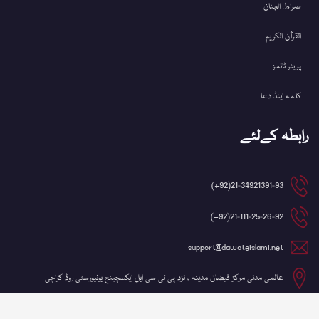
صراط الجنان
القرآن الکریم
پریئر ٹائمز
کلمہ اینڈ دعا
رابطہ کےلئے
21-34921391-93(92+)
21-111-25-26-92(92+)
support@dawateislami.net
عالمی مدنی مرکز فیضان مدینہ ، نزد پی ٹی سی ایل ایکسچینج یونیورسٹی روڈ کراچی
©کاپی رائٹ 2026 شعبہ آئی ٹی، دعوتِ اسلامی