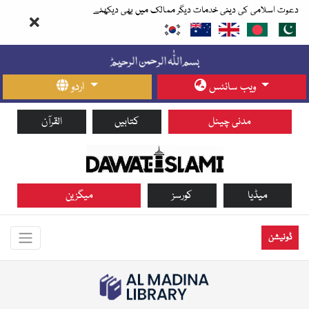
دعوت اسلامی کی دینی خدمات دیگر ممالک میں بھی دیکھئے
ویب سائٹس
اردو
مدنی چینل
کتابیں
القرآن
میڈیا
کورسز
میگزین
ڈونیشن