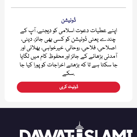
ڈونیشن
اپنے عطیات دعوت اسلامی کو دیجئے، آپ کے
چندے یعنی ڈونیشن کو کسی بھی جائز، دینی،
اصلاحی، فلاحی، روحانی، خیرخواہی، بھلائی اور
آمدنی بڑھانے کے جائز اور محفوظ کام میں لگایا
جا سکتا ہے تا کہ بڑھتے اخراجات کو پورا کیا جا
سکے.
ڈونیٹ کریں