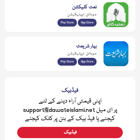
نعت کلیکشن
موبائل ایپلیکیشن
Play Store
App Store
بہار شریعت
موبائل ایپلیکیشن
Play Store
App Store
فیڈبیک
اپنی قیمتی آراء دینے کے لئے
support@dawateislami.net پر ای میل
کیجئے یا فیڈ بیک کے بٹن پر کلک کیجئے
فیڈبیک