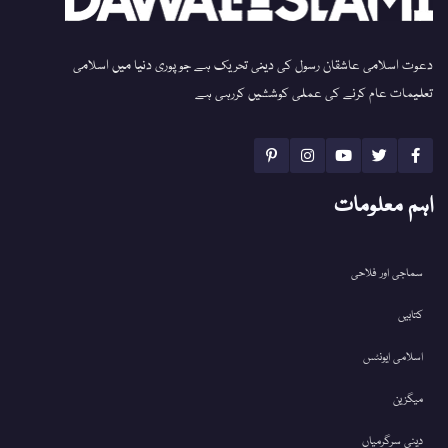
دعوت اسلامی عاشقان رسول کی دینی تحریک ہے جو پوری دنیا میں اسلامی
تعلیمات عام کرنے کی عملی کوششیں کررہی ہے
اہم معلومات
سماجی اور فلاحی
کتابیں
اسلامی ایونٹس
میگزین
دینی سرگرمیاں