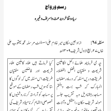
رسم ورواج
ریاء وتفاخر وبدعت واسراف وغیرہ
مسئلہ
۶۷:
از اوجین مکان میر خادم علی اسسٹنٹ مرسلہ محمد یعقوب علی
خاں
۲۷
ربیع الاول شریف
۱۳۰۹
ھ
چہ می فرمایند علمائے اکمل الکاملین
کیا فرماتے ہیں علماء کاملین علماء
شریعت و مفتیان افضل الفضلاء
شریعت اور فاضلین مفتیان
طریقت دریں مسئلہ کہ درماہ رمضان
طریقت اس مسئلہ میں کہ لوگوں کا
المبارك کہ شب بست وہفتم
ستائیسویں شب رمضان کے موقع
مساجدرابقنادیل وبہ تقریب جلسہ
پر مساجد کو آراستہ کرنا روشنیوں کا
مولد شریف مکان رامنقش وآلات
خصوصی اہتمام کرنا میلاد شریف کی
بلادتصویر وفانوس وغیرہ منور سازند
تقریبات کے لئے مکانات کو سجانا،