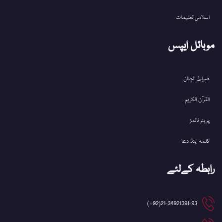
اسلامی تعلیمات
موبائل ایپس
صراط الجنان
القرآن الکریم
پریئر ٹائمز
کلمہ اینڈ دعا
رابطہ کےلئے
21-34921391-93(92+)