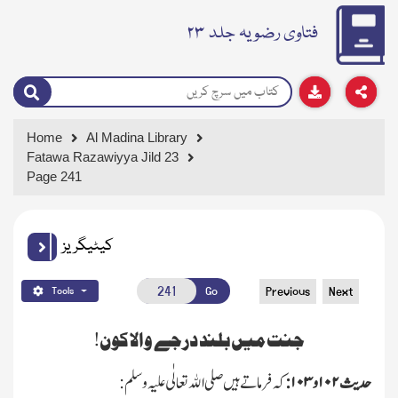
فتاوی رضویہ جلد ۲۳
Home
Al Madina Library
Fatawa Razawiyya Jild 23
Page 241
کیٹیگریز
Go
Previous
Next
Tools
جنت میں بلند درجے والا کون!
حدیث
۱۰۲
و
۱۰۳
:
کہ فرماتے ہیں صلی اﷲ تعالٰی علیہ وسلم: