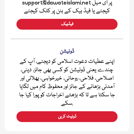
support@dawateislami.net پر ای میل
کیجئے یا فیڈ بیک کے بٹن پر کلک کیجئے
فیڈبیک
ڈونیشن
اپنے عطیات دعوت اسلامی کو دیجئے، آپ کے
چندے یعنی ڈونیشن کو کسی بھی جائز، دینی،
اصلاحی، فلاحی، روحانی، خیرخواہی، بھلائی اور
آمدنی بڑھانے کے جائز اور محفوظ کام میں لگایا
جا سکتا ہے تا کہ بڑھتے اخراجات کو پورا کیا جا
سکے.
ڈونیٹ کریں