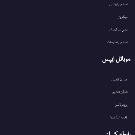
اسلامی ایونٹس
میگزین
دینی سرگرمیاں
اسلامی تعلیمات
موبائل ایپس
صراط الجنان
القرآن الکریم
پریئر ٹائمز
کلمہ اینڈ دعا
رابطہ کےلئے