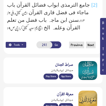
[2]
جامع الترمذی ابواب فضائل القرآن باب
ماجاء فی فضل قاری القرآن
امین کمپنی دہلی
۲ /
سنن ابن ماجہ باب فضل من تعلم
۱۱۴،
Book Topic
القرآن وعلمہ الخ
ایچ ایم سعید کمپنی کراچی ص
۱۹
Go
Previous
Next
Tools
صراط الجنان
موبائل ایپلیکیشن
Play Store
App Store
معرفۃ القرآن
موبائل ایپلیکیشن