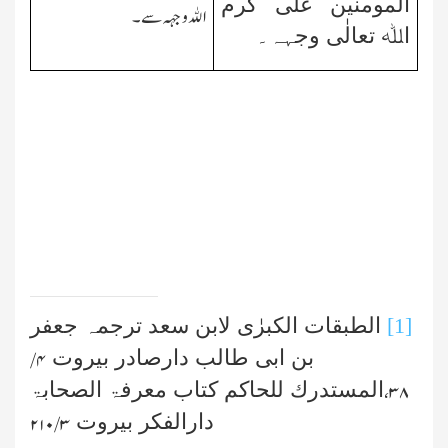
المومنین علی کرم
اﷲ وجہہ سے۔
اﷲ تعالٰی وجہہ۔
[1]
الطبقات الکبرٰی لابن سعد ترجمہ جعفر
بن ابی طالب دارصادر بیروت
۴ /
المستدرك للحاکم کتاب معرفۃ الصحابۃ
۳۸،
دارالفکر بیروت
۳ /۲۱۰