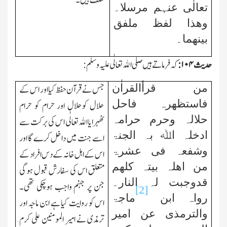
مختلف ہیں۔
تعالٰی عنہم مرسلا۔
وھذا لفظ ملفق
بینھما۔
حدیث
۱۰۴
:
کہ فرماتے ہیں صلی اﷲ تعالٰی علیہ وسلم:
من قرأالقراٰن
جس نے قرآن حفظ کیا اور اس کے
فاستظھرہ فاحل
حلال کوحلال اور حرام کو حرام
حلالہ وحرم حرامہ
ٹھہرایا اﷲ تعالٰی اس کی برکت سے
ادخلہ اﷲ بہ الجنۃ
اسے جنت میں داخل کرے گا اور
وشفعہ فی عشرۃ
اس کے اہل خانہ کے دس افراد کے
من اھلہ بیتہ کلھم
متعلق اس کی سفارش قبول ہوگی
قدوجبت لہ النار۔
جن پر جہنم واجب ہوچکی تھی۔
[2]
رواہ ابن
ماجۃ
اس کو روایت کیا ہے ابن ماجہ اور
والترمذی عن امیر
ترمذی نے امیر المومنین علی کرم