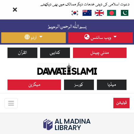
دعوت اسلامی کی دینی خدمات دیگر ممالک میں بھی دیکھئے
ویب سائٹس
اردو
مدنی چینل
کتابیں
القرآن
میڈیا
کورسز
میگزین
ڈونیشن