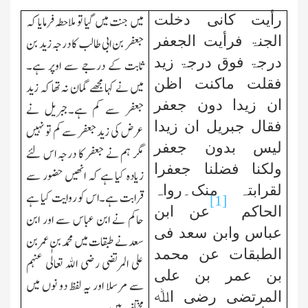
رأیت کانی دخلت
میں جنت میں گیا تو ملاحطہ فرمایا کہ
الجنۃ فرأیت الجعفر
جعفر بن ابی طالب کا درجہ زید بن
درجۃ فوق درجۃ زید
ثابت کے درجے سے اوپر ہے۔
فقلت ماکنت اظن
میں نے کہا مجھے گمان نہ تھا کہ زید
ان زیدا دون جعفر
جعفر سے کم ہے۔جبریل نے
فقال جبریل ان زیدا
عرض کی زید جعفر سے کم تو نہیں
لیس بدون جعفر
مگر ہم نے جعفر کا درجہ اس لئے
ولکنا فضلنا جعفرا
زیادہ کیا ہے کہ انھیں حضور سے
لقرابتہ منک۔رواہ
قرابت ہے۔اس کو روایت کیا ہے
[1]
الحاکم
عن ابن
حاکم نے ابن عباس سے اور ابن
عباس وابن سعد فی
سعد نے طبقات میں محمد بن عمر بن
الطبقات عن محمد
علی المرتضی رضی اﷲ تعالٰی عنہم
بن عمر بن علی
سے مرسلا اور یہ لفظ دو نوں میں
المرتضی رضی اﷲ