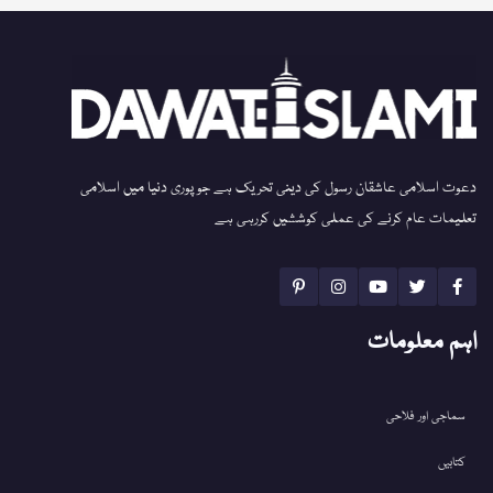
دعوت اسلامی عاشقان رسول کی دینی تحریک ہے جو پوری دنیا میں اسلامی
تعلیمات عام کرنے کی عملی کوششیں کررہی ہے
اہم معلومات
سماجی اور فلاحی
کتابیں