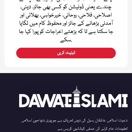
چندے یعنی ڈونیشن کو کسی بھی جائز، دینی،
اصلاحی، فلاحی، روحانی، خیرخواہی، بھلائی اور
آمدنی بڑھانے کے جائز اور محفوظ کام میں لگایا
جا سکتا ہے تا کہ بڑھتے اخراجات کو پورا کیا جا
سکے.
ڈونیٹ کریں
دعوت اسلامی عاشقان رسول کی دینی تحریک ہے جو پوری دنیا میں اسلامی
تعلیمات عام کرنے کی عملی کوششیں کررہی ہے