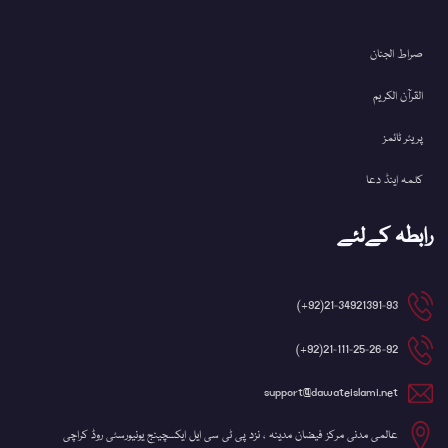
صراط الجنان
القرآن الکریم
پریئر ٹائمز
کلمہ اینڈ دعا
رابطہ کےلئے
21-34921391-93(92+)
21-111-25-26-92(92+)
support@dawateislami.net
عالمی مدنی مرکز فیضان مدینہ ، نزد پی ٹی سی ایل ایکسچینج یونیورسٹی روڈ کراچی