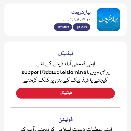
بہار شریعت
موبائل ایپلیکیشن
Play Store
App Store
فیڈبیک
اپنی قیمتی آراء دینے کے لئے
support@dawateislami.net پر ای میل
کیجئے یا فیڈ بیک کے بٹن پر کلک کیجئے
فیڈبیک
ڈونیشن
اپنے عطیات دعوت اسلامی کو دیجئے، آپ کے