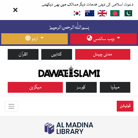
دعوت اسلامی کی دینی خدمات دیگر ممالک میں بھی دیکھئے
ویب سائٹس
اردو
مدنی چینل
کتابیں
القرآن
میڈیا
کورسز
میگزین
ڈونیشن