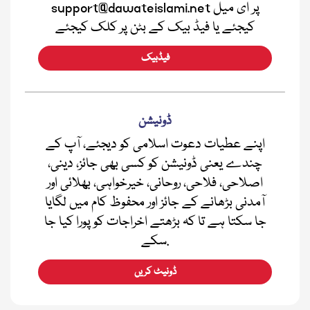
support@dawateislami.net پر ای میل
کیجئے یا فیڈ بیک کے بٹن پر کلک کیجئے
فیڈبیک
ڈونیشن
اپنے عطیات دعوت اسلامی کو دیجئے، آپ کے
چندے یعنی ڈونیشن کو کسی بھی جائز، دینی،
اصلاحی، فلاحی، روحانی، خیرخواہی، بھلائی اور
آمدنی بڑھانے کے جائز اور محفوظ کام میں لگایا
جا سکتا ہے تا کہ بڑھتے اخراجات کو پورا کیا جا
سکے.
ڈونیٹ کریں