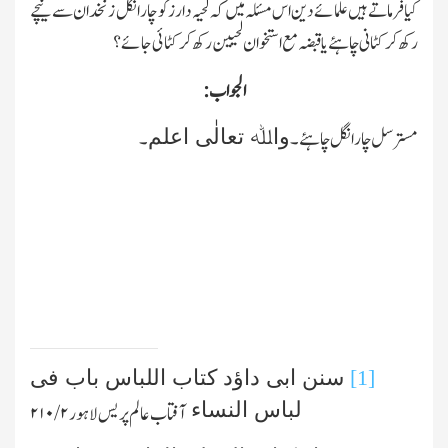
کیا فرماتے ہیں علمائے دین اس مسئلہ میں کہ لحیہ دارز کو چار انگل زنخدان سے نیچے
رکھ کر کٹانی چاہئے یا قبضہ مع استخوان لحیین رکھ کر کٹائی جائے؟
الجواب:
واﷲ تعالٰی اعلم
مستر سل چار انگل چاہئے۔
۔
[1]
سنن ابی داؤد کتاب اللباس باب فی
لباس النساء
آفتاب عالم پریس لاہور
۲/ ۲۱۰