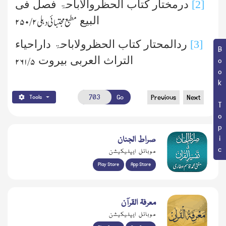
[2]
درمختار کتاب الحظروالاباحۃ فصل فی
البیع
مطبع مجتبائی دہلی
۲/ ۲۵۰
[3]
ردالمحتار کتاب الحظرولاباحۃ داراحیاء
Book Topic
التراث العربی بیروت
۵/ ۲۶۱
Go
Previous
Next
Tools
صراط الجنان
موبائل ایپلیکیشن
Play Store
App Store
معرفۃ القرآن
موبائل ایپلیکیشن