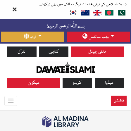
دعوت اسلامی کی دینی خدمات دیگر ممالک میں بھی دیکھئے
ویب سائٹس
اردو
مدنی چینل
کتابیں
القرآن
میڈیا
کورسز
میگزین
ڈونیشن