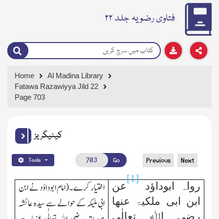
فتاوی رضویہ جلد ۲۲
Home
Al Madina Library
Fatawa Razawiyya Jild 22
Page 703
کیٹیگریز
Go
Previous
Next
Tools
[1]
رواہ ابوداؤد
عن
اختیار کرے۔(امام ابوداؤد نے ابن
ابن ابی ملکیۃ عنھا
ابی ملیکہ کے حوالے سے سیدہ عائشہ
رضی اﷲ تعالٰی