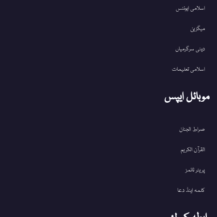
اسلامی ایونٹس
میگزین
دینی سرگرمیاں
اسلامی تعلیمات
موبائل ایپس
صراط الجنان
القرآن الکریم
پریئر ٹائمز
کلمہ اینڈ دعا