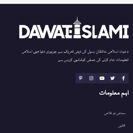
دعوت اسلامی عاشقان رسول کی دینی تحریک ہے جو پوری دنیا میں اسلامی
تعلیمات عام کرنے کی عملی کوششیں کررہی ہے
اہم معلومات
سماجی اور فلاحی
کتابیں