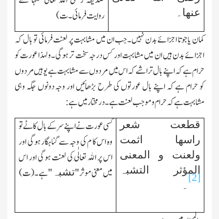
صدیقہ
رضی اﷲ تعالٰی عنہا
سے
عنھا۔
روایت فرمائی۔ت)
کمان یا جوتا اجزائے بدن نہیں۔جب ان میں مشابہت پر لعنت فرمائی تو بال کہ
اجزائے بدن ہیں ان میں مشابہت اور کس درجہ سخت تر ہوگی۔ولہذا عورت کو
حرام ہے کہ اپنے بال تراشے کہ اس میں مردوں سے مشابہت ہے یوہیں مردوں
کو حرام ہے کہ اپنے بال عورتوں کی طرح بڑھائیں اور وجہ دونوں جگہ وہی
مشابہت ہے کہ حرام وموجب لعنت ہے۔درمختار میں ہے:
قطعت شعر
کسی عورت نے اپنے سر کے بال کاٹے تو
راسھا اثمت
وہ اس کا م کی وجہ سے گناہگار ہوگی اور
ولعنت و المعنی
اس پر اﷲ تعالٰی کی لعنت ہوگی اور اس
المؤثر التشبہ
تشبہ
میں معنی موثر"
"ہے۔(ت)
[2]
۔