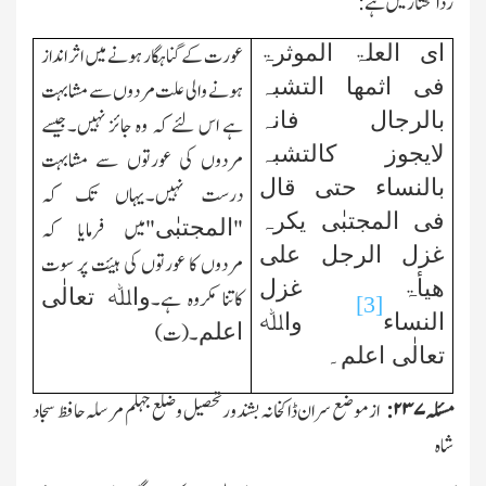
ردالمحتار میں ہے:
ای العلۃ الموثرۃ
عورت کے گناہگار ہونے میں اثر انداز
فی اثمھا التشبہ
ہونے والی علت مردوں سے مشابہت
بالرجال فانہ
ہے اس لئے کہ وہ جائز نہیں۔جیسے
لایجوز کالتشبہ
مردوں کی عورتوں سے مشابہت
بالنساء حتی قال
درست نہیں۔یہاں تك کہ
فی المجتبٰی یکرہ
المجتبٰی
"
"میں فرمایا کہ
غزل الرجل علی
مردوں کا عورتوں کی ہیئت پر سوت
ھیأۃ غزل
واﷲ تعالٰی
کاتنا مکروہ ہے۔
[3]
النساء
واﷲ
اعلم
۔(ت)
تعالٰی اعلم۔
مسئلہ
۲۳۷:
از موضع سران ڈاکخانہ بشندور تحصیل وضلع جہلم مرسلہ حافظ سجاد
شاہ