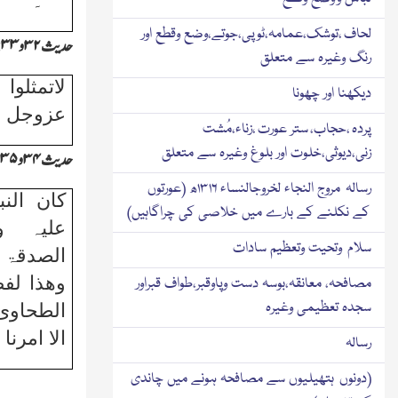
۔
لحاف ،توشک،عمامہ،ٹوپی،جوتے،وضع وقطع اور
حدیث
۳۲
و
۳۳:
رنگ وغیرہ سے متعلق
لاتمثلو
دیکھنا اور چھونا
عزوجل ف
پردہ ،حجاب، ستر عورت ،زناء،مُشت
زنی،دیوثی،خلوت اور بلوغ وغیرہ سے متعلق
حدیث
۳۴
و
۳۵:
رسالہ مروج النجاء لخروجالنساء ۱۳۱۶ھ (عورتوں
کان الن
کے نکلنے کے بارے میں خلاصی کی چراگاہیں)
علیہ 
سلام وتحیت وتعظیم سادات
الصدقۃ 
وھذا لفظ
مصافحہ، معانقہ،بوسہ دست وپاوقبر،طواف قبراور
سجدہ تعظیمی وغیرہ
الطحاوی
الا امرنا 
رسالہ
(دونوں ہتھیلیوں سے مصافحہ ہونے میں چاندی