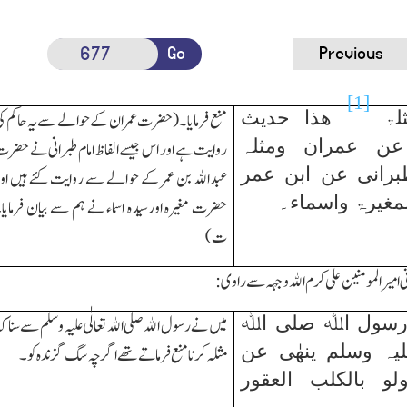
Go
Previous
[1]
ثلۃ
ھذا حدیث
منع فرمایا۔(حضرت عمرا ن کے حوالے سے یہ حاکم ک
عن عمران ومثلہ
روایت ہے اور اس جیسے الفاظ امام طبرانی نے حضر
برانی عن ابن عمر
عبداﷲ بن عمر کے حوالے سے روایت کئے ہیں او
لمغیرۃ واسماء۔
حضرت مغیرہ اورسیدہ اسماء نے ہم سے بیان فرمایا
ت)
ی امیر المومنین علی کرم اﷲ وجہہ سے راوی:
سول اﷲ صلی اﷲ
میں نے رسول اﷲ صلی اﷲ تعالٰی علیہ وسلم سے سنا ک
لیہ وسلم ینھٰی عن
مثلہ کرنا منع فرماتے تھے اگر چہ سگ گزندہ کو۔
ولو بالکلب العقور