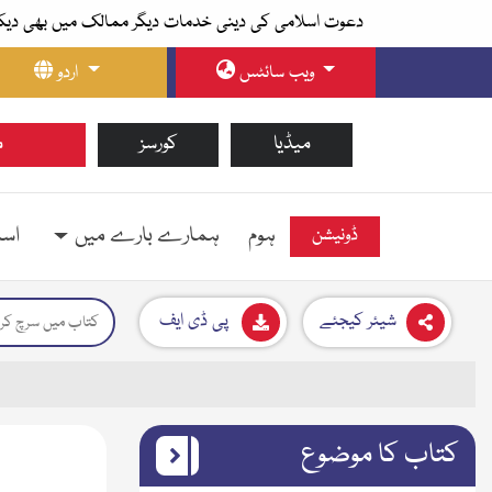
دعوت اسلامی کی دینی خدمات دیگر ممالک میں بھی دیک
ویب سائٹس
اردو
میڈیا
کورسز
م
ہوم
ہمارے بارے میں
اسل
ڈونیشن
شیئر کیجئے
پی ڈی ایف
کتاب کا موضوع