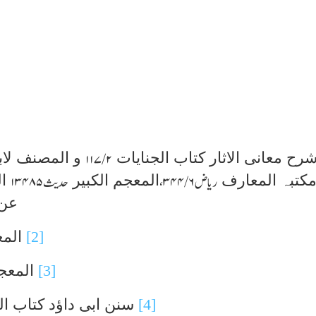
رح معانی الاثار کتاب الجنایات
و المصنف لاب
۲/ ۱۱۷
کتبہ المعارف
المعجم الکبیر
ا
ریاض
۶/ ۳۴۴،
حدیث
۱۳۴۸۵
عن
[2]
المع
[3]
المعجم
[4]
سنن ابی داؤد کتاب ال