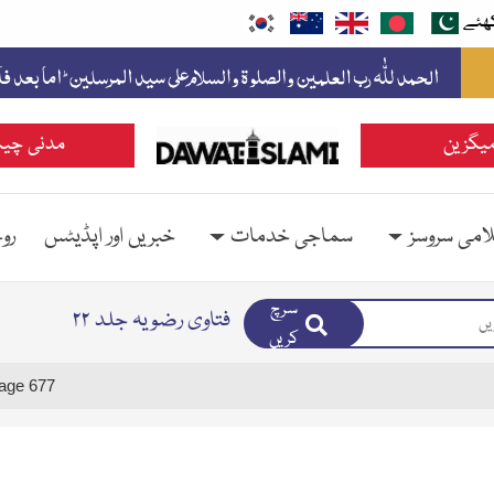
ھئے
یگزین
مدنی چین
امی سروسز
سماجی خدمات
خبریں اور اپڈیٹس
رو
سرچ
فتاوی رضویہ جلد ۲۲
کریں
age 677