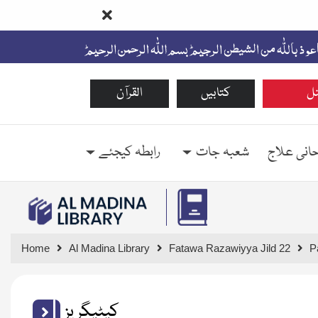
ل
کتابیں
القرآن
حانی علاج
شعبہ جات
رابطہ کیجئے
Home
Al Madina Library
Fatawa Razawiyya Jild 22
P
کیٹیگریز