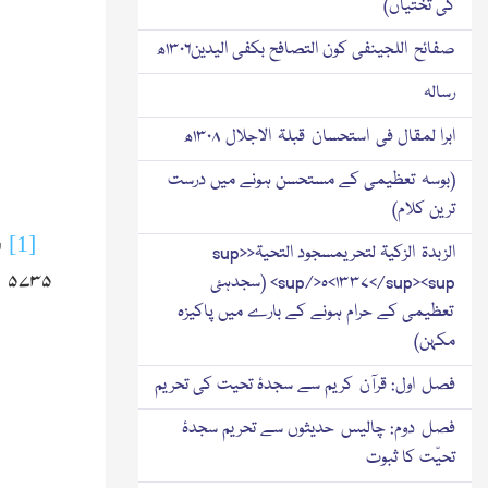
کی تختیاں)
صفائح اللجینفی کون التصافح بکفی الیدین۱۳۰۶ھ
رسالہ
ابرا لمقال فی استحسان قبلۃ الاجلال ۱۳۰۸ھ
(بوسہ تعظیمی کے مستحسن ہونے میں درست
ترین کلام)
[1]
ش
الزبدۃ الزکیۃ لتحریمسجود التحیۃ<sup>
م
۵۷۳۵
۱۳۳۷</sup><sup>ہ</sup> (سجدہئ
تعظیمی کے حرام ہونے کے بارے میں پاکیزہ
مکہن)
فصل اول: قرآن کریم سے سجدۂ تحیت کی تحریم
فصل دوم: چالیس حدیثوں سے تحریم سجدۂ
تحیّت کا ثبوت