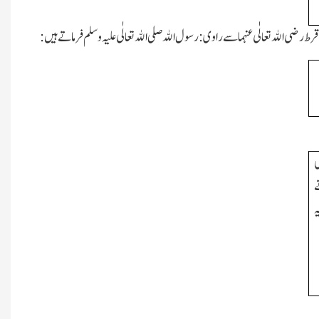
ط رضی اﷲ تعالٰی عنہما سے راوی:رسول اﷲ صلی اﷲ تعالٰی علیہ وسلم فرماتے ہیں:
ی
ے
ہ