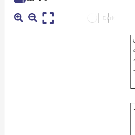
ی
ت
ر
۔
ہ