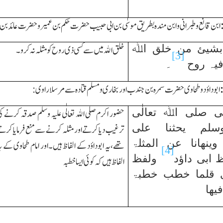
ابن قانع وطبرانی وابن مندہ بطریق موسٰی بن ابی حبیب حضرت حکم بن عمیروحضرت عائد بن قر
ا بشیئ من خلق اﷲ
خلق اﷲ میں سے کسی ذی روح کو مثلہ نہ کرو۔
[3]
یہ روح
۔
ابوداؤد وطحاوی حضرت سمرہ بن جندب اور بخاری ومسلم قتادہ سے مرسلا راوی:
بی
صلی اﷲ تعالٰی
حضور اکرم صلی اﷲ تعالٰی علیہ وسلم صدقہ کرنے ک
وسلم
یحثنا علی
ترغیب دیا کرتے اور مثلہ کرنے سے منع فرمایا کرت
وینھانا عن المثلۃ
تھے،یہ ابوداؤد کے الفاظ ہیں۔
اور امام طحاوی کے ی
[4]
 ابی داؤد
ولفظ
الفاظ ہیں کہ کوئی ایسا خطبہ
 قلما خطب خطبۃ
فیھا