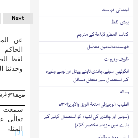
اجمالی فہرست
Next
پیش لفظ
کتاب الحظروالاباحۃکے مترجم
عن الم
فہرست مضامین مفصّل
الحاکم 
لفظ الط
ظروف و زیورات
وحدثنا ا
انگوٹھی سونے،چاندی،تابنے،پیتل اور لوہے وغیرہ
کے استعمال سے متعلق مسائل
رسالہ
حدیث
۳۱:
طبران
الطیب الوجیزفی امتعۃ الورق والابریز۱۳۰۹ھ
سمعت ر
(سونے اور چاندی کی اشیاء کو استعمال کرنے کے
تعالٰی ع
بارے میں مزیدار مختصر کلام)
المثلۃ 
[2]
لباس و وضع وقطع