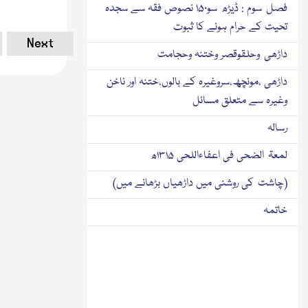
فصل سوم : ڈیڑھ سو۱۵۰ نصوص فقہ سے سجدہ
تحیت کے حرام ہونے کا ثبوت
Next
داڑھی وحلقوقصر وختنہ وحجامت
داڑھی ،مونچھ،سروغیرہ کے بالوں،ختنہ اور ناخن
وغیرہ سے متعلق مسائل
رسالہ
لمعۃ الضحی فی اعفاءاللحی ۱۳۱۵ھ
(چاشت کی روشنی میں داڑھیاں بڑھانے میں)
خاتمہ