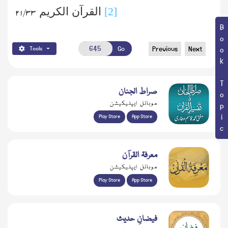
[2]
القرآن الکریم
۳۳/ ۲۱
Book Topic
Go
Previous
Next
Tools
صراط الجنان
موبائل ایپلیکیشن
Play Store
App Store
معرفۃ القرآن
موبائل ایپلیکیشن
Play Store
App Store
فیضانِ حدیث