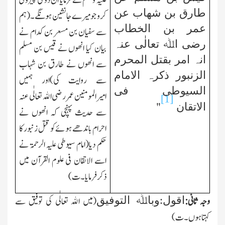
علیہ وسلم نے فرمایا ان دو کی پیروی
طارق بن شھاب عن
کرو جو میرے جانشین ہونگے۔(ہم
عمر بن الخطاب
سے سفیان بن مسعر بن کدام نے
رضی اﷲ تعالٰی عنہ
بیان کیا انھوں نے قیس بن مسلم
انہ امر بقتل المحرم
سے انھوں نے طارق بن شہاب
الزنبور ذکرہ الامام
سے روایت کی)اور ہمیں
السیوطی فی
امیرالمومنین عمر رضی اﷲ تعالٰی عنہ
[1]
"
الاتقان
سے حدیث پہنچی کہ انھوں نے
احرام باندھے ہوئےکو قتل زنبور کا
حکم دیا(امام سیوطی علیہ الرحمۃ نے
اسے الاتقان فی علوم القرآن میں
ذکر فرمایا۔ت)
اقول:وباﷲ التوفیق
وجہ ثانی:
(میں اﷲ تعالٰی کی توفیق سے
کہتاہوں۔ت)