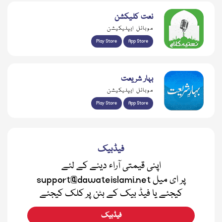
نعت کلیکشن
موبائل ایپلیکیشن
Play Store
App Store
بہار شریعت
موبائل ایپلیکیشن
Play Store
App Store
فیڈبیک
اپنی قیمتی آراء دینے کے لئے
support@dawateislami.net پر ای میل
کیجئے یا فیڈ بیک کے بٹن پر کلک کیجئے
فیڈبیک