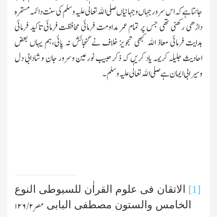
جانتا ہے کہ اس سرورجہاں وجہانیاں صلی اﷲ تعالٰی علیہ وسلم کی سنت دائمہ مستمرہ
داڑھی رکھنی تھی جس پر تمام عمر مداومت فرمائی محافظت فرمائی تاکید فرمائی
ہدایت فرمائی معاذ اﷲ کبھی تجویز خلاف نے گنجائش نہ پائی،ہم یہاں بعض
احادیث جلیلہ کریمہ یاد کریں کہ ذکرحبیب نورعین وسرور جان و شادابی دل
وسیرابی ایمان ہے صلی اﷲ تعالٰی علیہ وسلم۔
[1]
الاتقان فی علوم القراٰن للسیوطی النوع
الخامس والستون مصطفی البابی
مصر
۲/ ۱۲۶