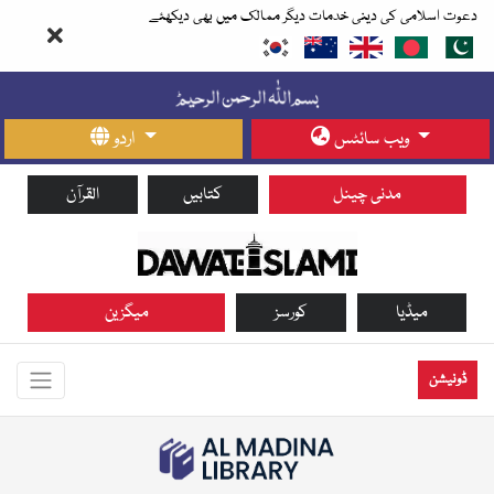
دعوت اسلامی کی دینی خدمات دیگر ممالک میں بھی دیکھئے
ویب سائٹس
اردو
مدنی چینل
کتابیں
القرآن
میڈیا
کورسز
میگزین
ڈونیشن