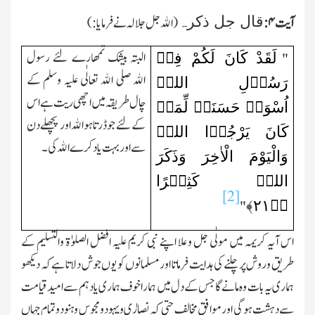
قال جل ذکرہ
آیت
۴:
(اﷲ جل جلالہ نے فرمایا:)
لَقَدْ کَانَ لَکُمْ فِیۡ
البتہ بیشك تمھارے لئے رسول
"
اﷲ صلی اﷲ تعالٰی علیہ وسلم کے
رَسُوۡلِ اللہِ
چال طریقہ میں ا چھی ریت ہے اس
اُسْوَۃٌ حَسَنَۃٌ لِّمَنۡ
کے لئے جو ڈرتاہو اﷲ اور پچھلے دن
کَانَ یَرْجُوۡا اللہَ
سے اور بہت یاد کرے اﷲ کی۔
وَالْیَوْمَ الْاٰخِرَ وَذَکَرَ
اللہَ کَثِیۡرًا
[2]
﴾
۲۱
﴿ؕ
"
اس آیہ کریمہ میں مولٰی جل وعلا اپنے نبی کریم علیہ افضل الصلوٰۃ والتسلیم کے
طریق وروش پر چلنے کی ہدایت فرماتا اور مسلمانوں کو یوں جوش دلاتا ہے کہ دیکھو
ہماری یہ بات وہ مانے گاجس کے دل میں ہمارا خوف ہماری یاد ہم سے امید قیامت
سے دہشت ہوگی اور موافق مخالف حتی کہ نصارٰی ویہود ومجوس و ہنودوتمام جہاں