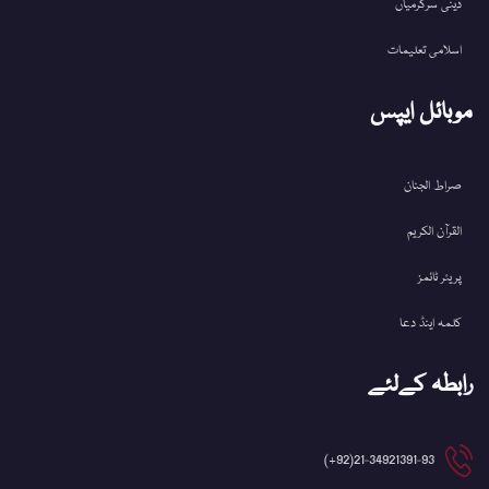
دینی سرگرمیاں
اسلامی تعلیمات
موبائل ایپس
صراط الجنان
القرآن الکریم
پریئر ٹائمز
کلمہ اینڈ دعا
رابطہ کےلئے
21-34921391-93(92+)