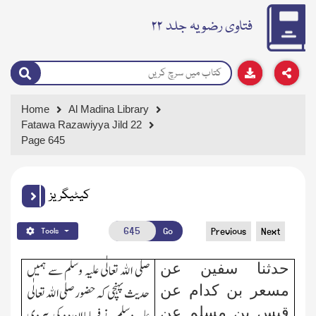
فتاوی رضویہ جلد ۲۲
Home
Al Madina Library
Fatawa Razawiyya Jild 22
Page 645
کیٹیگریز
Go
Previous
Next
Tools
حدثنا سفین عن
صلی اﷲ تعالٰی علیہ وسلم سے ہمیں
مسعر بن کدام عن
حدیث پہنچی کہ حضور صلی اﷲ تعالٰی
قیس بن مسلم عن