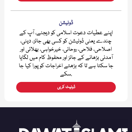
ڈونیشن
اپنے عطیات دعوت اسلامی کو دیجئے، آپ کے
چندے یعنی ڈونیشن کو کسی بھی جائز، دینی،
اصلاحی، فلاحی، روحانی، خیرخواہی، بھلائی اور
آمدنی بڑھانے کے جائز اور محفوظ کام میں لگایا
جا سکتا ہے تا کہ بڑھتے اخراجات کو پورا کیا جا
سکے.
ڈونیٹ کریں