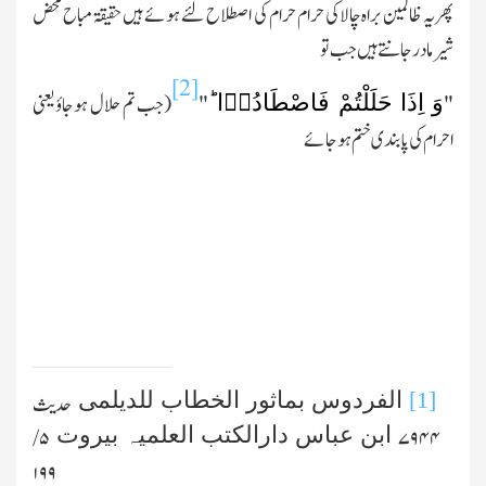
پھریہ ظالمین براہ چالاکی حرام حرام کی اصطلاح لئے ہوئے ہیں حقیقۃ مباح محض
شیر مادر جانتے ہیں جب تو
[2]
وَ اِذَا حَلَلْتُمْ فَاصْطَادُوۡا ؕ
"
"
(جب تم حلال ہوجاؤ یعنی
احرام کی پابندی ختم ہوجائے
[1]
الفردوس بماثور الخطاب للدیلمی
حدیث
ابن عباس دارالکتب العلمیہ بیروت
۵/
۷۹۴۴
۱۹۹