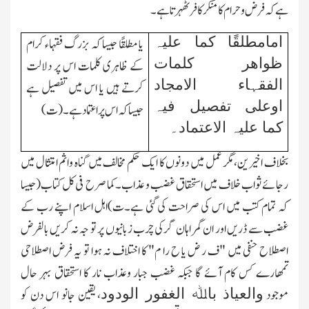
ہے کہ فرض وحرام کا منکر کافر ٹھہرتا ہے۔
امامطلقًا کما علیہ
یا مطلقًا جیسا کہ بزرگ فقہاء کرام
ظواھر کلمات
کے ظاہری کلمات اس پر دلالت
الفقہاء الامجاد
کرتے ہیں یا اس میں تفصیل ہے
اوعلی تفصیل فیہ
جیسا کہ اس پراعتماد ہے۔(ت)
کما علیہ الاعتماد۔
بخلاف اخیرین،مگر عمل میں دونوں کا ایك حکم مخالف میں گناہ واثم امتثال میں
رجائے ثواب خلاف میں استحقاق غضب و عذاب۔کما صرح فی کل کتاب(جیسا
کہ تمام کتب میں اس کی صراحت کی گئی ہے۔ت)اہل اسلام اپنے رب کے
غضب سے ڈریں اور ان گمراہان گر کی چرب زبانیوں پر تو جہ نہ کریں بالفرض
اصطلاح حنفی میں "ف ر ض یا ح را م" کا اختلاف نہ ہوا تو یہ فرض اصطلاحی
تمھارے کس کام آئے گا جبکہ غضب جبار وعذاب نار کا استحقاق بہر حال
والعیاذ باﷲ الغفور الودود
موجود
، یقین جانو اس دن کو