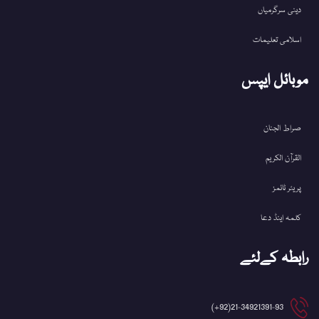
دینی سرگرمیاں
اسلامی تعلیمات
موبائل ایپس
صراط الجنان
القرآن الکریم
پریئر ٹائمز
کلمہ اینڈ دعا
رابطہ کےلئے
21-34921391-93(92+)