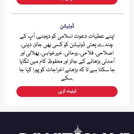
ڈونیشن
اپنے عطیات دعوت اسلامی کو دیجئے، آپ کے
چندے یعنی ڈونیشن کو کسی بھی جائز، دینی،
اصلاحی، فلاحی، روحانی، خیرخواہی، بھلائی اور
آمدنی بڑھانے کے جائز اور محفوظ کام میں لگایا
جا سکتا ہے تا کہ بڑھتے اخراجات کو پورا کیا جا
سکے.
ڈونیٹ کریں