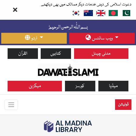
دعوت اسلامی کی دینی خدمات دیگر ممالک میں بھی دیکھئے
ویب سائٹس
اردو
مدنی چینل
کتابیں
القرآن
میڈیا
کورسز
میگزین
ڈونیشن