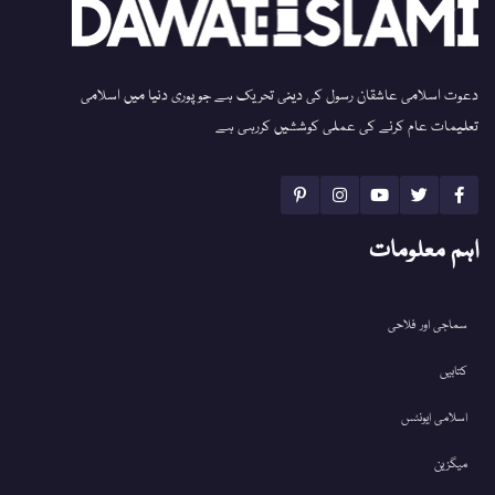
دعوت اسلامی عاشقان رسول کی دینی تحریک ہے جو پوری دنیا میں اسلامی
تعلیمات عام کرنے کی عملی کوششیں کررہی ہے
اہم معلومات
سماجی اور فلاحی
کتابیں
اسلامی ایونٹس
میگزین