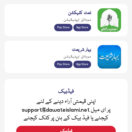
نعت کلیکشن
موبائل ایپلیکیشن
Play Store
App Store
بہار شریعت
موبائل ایپلیکیشن
Play Store
App Store
فیڈبیک
اپنی قیمتی آراء دینے کے لئے
support@dawateislami.net پر ای میل
کیجئے یا فیڈ بیک کے بٹن پر کلک کیجئے
فیڈبیک