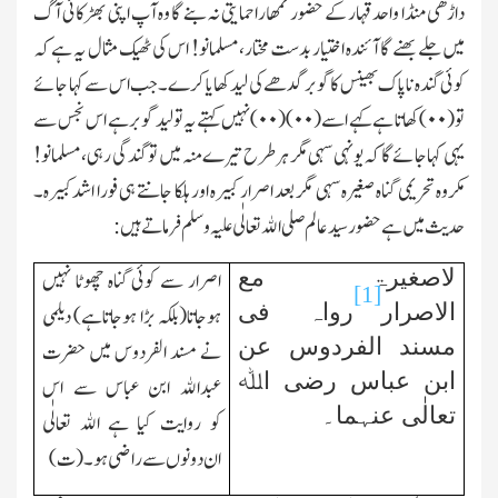
داڑھی منڈا واحد قہار کے حضور تمھارا حمایتی نہ بنے گا وہ آپ اپنی بھڑکائی آگ
میں جلے بھنے گا آئندہ اختیار بدست مختار،مسلمانو! اس کی ٹھیك مثال یہ ہے کہ
کوئی گندہ ناپاك بھینس کا گوبر گدھے کی لید کھایا کرے۔جب اس سے کہا جائے
تو(
۰۰
)کھاتا ہے کہے اسے(
۰۰)(۰۰)
نہیں کہتے یہ تولید گوبر ہے اس نجس سے
یہی کہا جائے گا کہ یونہی سہی مگر ہرطرح تیرے منہ میں تو گندگی رہی،مسلمانو!
مکروہ تحریمی گناہ صغیرہ سہی مگر بعد اصرار کبیرہ اور ہلکا جانتے ہی فورا اشد کبیرہ۔
حدیث میں ہے حضور سید عالم صلی اﷲ تعالٰی علیہ وسلم فرماتے ہیں:
لاصغیرۃ مع
اصرار سے کوئی گناہ چھوٹا نہیں
[1]
الاصرار
رواہ فی
ہوجاتا(بلکہ بڑا ہوجاتاہے) دیلمی
مسند الفردوس عن
نے مسند الفردوس میں حضرت
ابن عباس رضی اﷲ
عبداﷲ ابن عباس سے اس
تعالٰی عنہما۔
کو
روایت کیا ہے اﷲ تعالٰی
ان
دونوں سے راضی ہو۔ (ت)