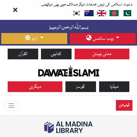
دعوت اسلامی کی دینی خدمات دیگر ممالک میں بھی دیکھئے
ویب سائٹس
اردو
مدنی چینل
کتابیں
القرآن
میڈیا
کورسز
میگزین
ڈونیشن