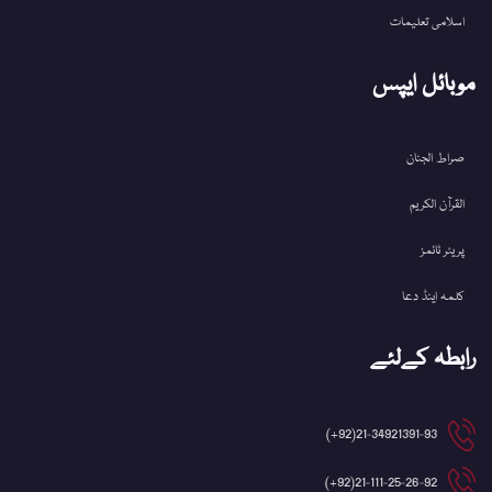
اسلامی تعلیمات
موبائل ایپس
صراط الجنان
القرآن الکریم
پریئر ٹائمز
کلمہ اینڈ دعا
رابطہ کےلئے
21-34921391-93(92+)
21-111-25-26-92(92+)