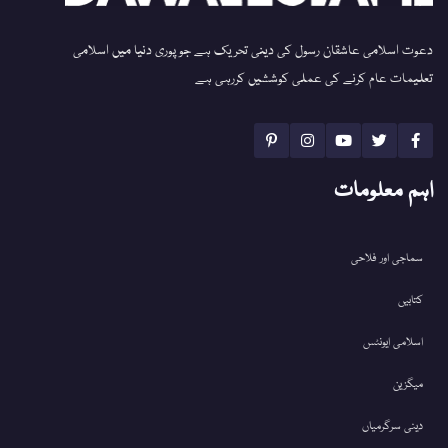
دعوت اسلامی عاشقان رسول کی دینی تحریک ہے جو پوری دنیا میں اسلامی
تعلیمات عام کرنے کی عملی کوششیں کررہی ہے
اہم معلومات
سماجی اور فلاحی
کتابیں
اسلامی ایونٹس
میگزین
دینی سرگرمیاں