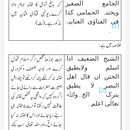
الجامع الصغیر
کہ بالغ آدمی کا ختنہ حمام والا
ویختنہ الحمامی کذا
کرے۔یونہی فتاوٰی عتابیہ میں
فی الفتاوٰی العتابیۃ
مذکور ہے۔(ت)
[1]
۔
خلاصہ میں ہے:
الشیخ الضعیف اذا
بہت بوڑھاشخص اگر اسلام قبول
اسلم ولایطیق
کرے اور بوجہ ضعف وکمزوری
الختن ان قال اھل
ختنہ نہ کرسکے یانہ کراسکے تو چند اہل
البصر لا یطیق
بصیرت حضرات سے رائے لی جائے
[2]
یترک
الخ۔واﷲ
اگر وہ کہیں کہ واقعی یہ شخص ختنہ کی
تعالٰی اعلم۔
طاقت نہیں رکھتا تو اسے بلاختنہ ہی
رہنے دیا جائے اور اس کا ختنہ نہ کیا
جائے الخ۔اور اﷲ تعالٰی سب کچھ