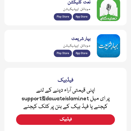
نعت کلیکشن
موبائل ایپلیکیشن
Play Store
App Store
بہار شریعت
موبائل ایپلیکیشن
Play Store
App Store
فیڈبیک
اپنی قیمتی آراء دینے کے لئے
support@dawateislami.net پر ای میل
کیجئے یا فیڈ بیک کے بٹن پر کلک کیجئے
فیڈبیک