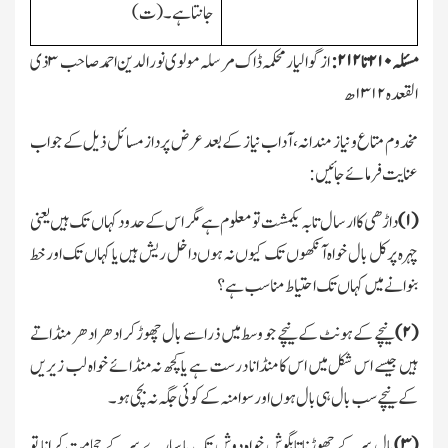
جانتاہے۔(ت)
مسئلہ
۲۱۰
تا
۲۱۲:
از گوالیار محکمہ ڈاك مرسلہ مولوی نور الدین احمد صاحب
۳
ذی
القعدہ
۱۳۱۲
ھ
مخدوم متاع ونیاز مندانہ،آداب نیاز کے بعدعرض پرداز مسائل ذیل کے جواب
عنایت فرمائے جائیں:
(
۱)
داڑھی کا ارسال تابہ یکمشت تو معلوم ہے مگر اس کے حدو د کہاں تك ہیں یعنی
چہرہ پر کل بال خواہ آنکھوں تك کیوں نہ ہوں داخل ریش ہیں یا کہاں تك اور خط
بنوانے میں کہاں تك احتیاط مناسب ہے؟
(
۲)
نیچے کے ہونٹ کے نیچے جو وسط میں ذرا سے بال چھوڑ کر ادھر ادھر منڈاتے
ہیں جیسے اس شکل میں اس کا منڈانا درست ہے یاکچھ نہ منڈائے خواہ لب زیریں
کے نیچے سب بال ہی بال ہوں اور سوا منہ کے کوئی جگہ نہ بچی ہو۔
(
۳)
بال سر کے چھوڑنا تابگوش خواہ دوش تك یا سارے سر کے حجامت کرانا تو