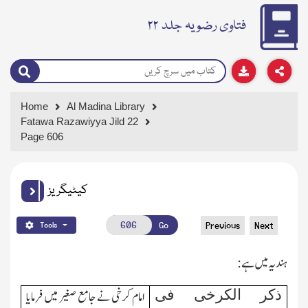
فتاوی رضویہ جلد ۲۲
Home
Al Madina Library
Fatawa Razawiyya Jild 22
Page 606
کیٹیگریز
Go
Previous
Next
Tools
ہندیہ میں ہے:
ذکر الکرخی فی
امام کرخی نے جامع صغیر میں فرمایا