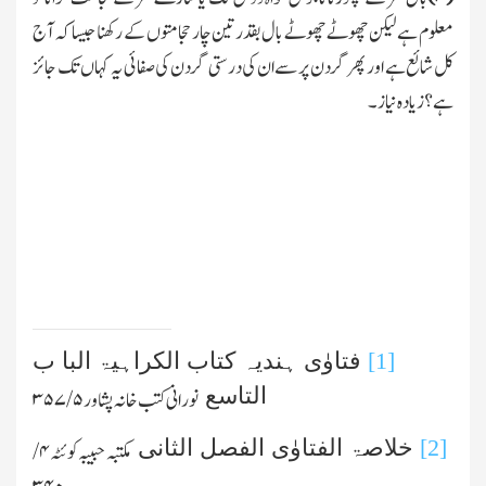
معلوم ہے لیکن چھوٹے چھوٹے بال بقدر تین چار حجامتوں کے رکھنا جیسا کہ آج
کل شائع ہے اور پھر گردن پر سے ان کی درستی گردن کی صفائی یہ کہاں تك جائز
ہے؟ زیادہ نیاز۔
[1]
فتاوٰی ہندیہ کتاب الکراہیۃ البا ب
التاسع
نورانی کتب خانہ پشاور
۵/ ۳۵۷
[2]
خلاصۃ الفتاوٰی الفصل الثانی
مکتبہ حبیبہ کوئٹہ
۴/