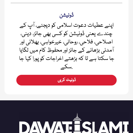
ڈونیشن
اپنے عطیات دعوت اسلامی کو دیجئے، آپ کے
چندے یعنی ڈونیشن کو کسی بھی جائز، دینی،
اصلاحی، فلاحی، روحانی، خیرخواہی، بھلائی اور
آمدنی بڑھانے کے جائز اور محفوظ کام میں لگایا
جا سکتا ہے تا کہ بڑھتے اخراجات کو پورا کیا جا
سکے.
ڈونیٹ کریں