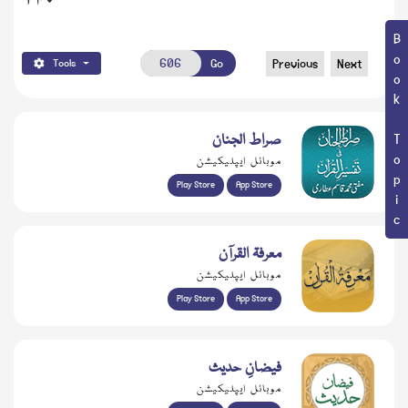
۳۴۰
Book Topic
Go
Previous
Next
Tools
صراط الجنان
موبائل ایپلیکیشن
Play Store
App Store
معرفۃ القرآن
موبائل ایپلیکیشن
Play Store
App Store
فیضانِ حدیث
موبائل ایپلیکیشن