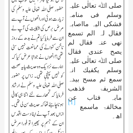
لاحق ہوگیا پھر انھیں خواب میں
صلی اﷲ تعالٰی علیہ
حضور صلی اﷲ تعالٰی علیہ وسلم کی
وسلم
فی منامہ
زیارت ہوئی اور انھوں نے آپ سے
فشکی الیہ مااصابہ
مرض برص کی شکایت کی آپ نے
فقال لہ الم تسمع
ان سے فرمایا کیا تم نے بدھ کے روز
نھی عنہ فقال لم
ناخن کٹوانے کی ممانعت نہیں سنی
یصح عندی فقال
تھی؟ انھوں نے جوابًا عرض کیا کہ
صلی اﷲ تعالٰی علیہ
ہمارے نزدیك وہ حدیث پایہ صحت
وسلم یکفیك انہ
کو نہیں پہنچی تھی۔ زاس پر حضور
سمع ثم مسح بیدہ
صلی اﷲ تعالٰی علیہ وسلم نے ارشاد
الشریفۃ فذھب
فرمایا کہ تمھارے لئے اتنا ہی کافی
مابہ فتاب عن
[1]
ہونا چاہئے تھا کہ حدیث سن لی تھی۔
مخالفۃ ماسمع
ازاں بعد آپ نے اپنا دست اقدس
اھ۔
ان کے جسم پر پھیرا تو فورا مرض