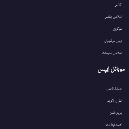
کتابیں
اسلامی ایونٹس
میگزین
دینی سرگرمیاں
اسلامی تعلیمات
موبائل ایپس
صراط الجنان
القرآن الکریم
پریئر ٹائمز
کلمہ اینڈ دعا