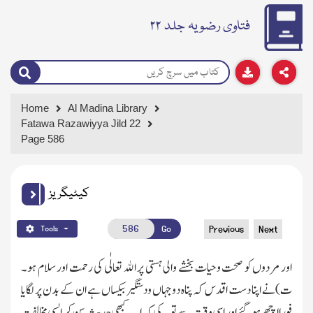
فتاوی رضویہ جلد ۲۲
Home
Al Madina Library
Fatawa Razawiyya Jild 22
Page 586
کیٹیگریز
Go
Previous
Next
Tools
اور مردوں کو صحت وحیات بخشے والی ہستی پر اﷲ تعالٰی کی رحمت اور سلام ہو۔
ت)نے اپنا دست اقدس کہ پناہ دوجہاں ودستگیر بیکساں ہے ان کے بدن پر لگایا
فورا اچھے ہوگئے اور اسی وقت سے تو بہ کی کہ اب کبھی حدیث سن کر ایسی مخالفت