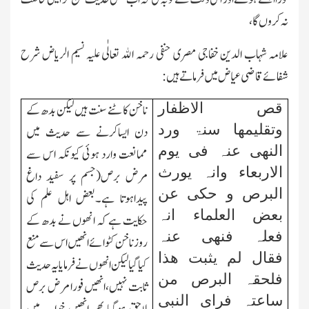
نہ کروں گا،
علامہ شہاب الدین خفاجی مصری حنفی رحمہ اﷲ تعالٰی علیہ نسیم الریاض شرح
شفائے قاضی عیاض میں فرماتے ہیں:
قص الاظفار
ناخن کاٹنے سنت ہیں لیکن بدھ کے
وتقلیمھا سنۃ ورد
دن ایساکرنے سے حدیث میں
النھی عنہ فی یوم
ممانعت وارد ہوئی کیونکہ اس سے
الاربعاء وانہ یورث
مرض برص(جسم پر سفید داغ
البرص و حکی عن
پیداہوتا ہے۔بعض اہل علم کی
بعض العلماء انہ
حکایت ہے کہ انھوں نے بدھ کے
فعلہ فنھی عنہ
روز ناخن کٹوائے انھیں اس سے منع
فقال لم یثبت ھذا
کیا گیا لیکن انھوں نے فرمایا یہ حدیث
فلحقہ البرص من
ثابت نہیں،انھیں فورا مرض برص
ساعتہ فرای النبی