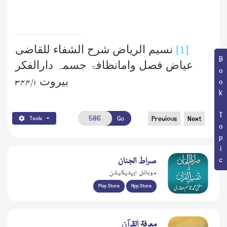
[1]
نسیم الریاض شرح الشفاء للقاضی
Book Topic
عیاض فصل وامانظافۃ جسمہ دارالفکر
بیروت
۱/ ۳۴۴
Go
Previous
Next
Tools
صراط الجنان
موبائل ایپلیکیشن
Play Store
App Store
معرفۃ القرآن