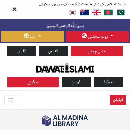
دعوت اسلامی کی دینی خدمات دیگر ممالک میں بھی دیکھئے
ویب سائٹس
اردو
مدنی چینل
کتابیں
القرآن
میڈیا
کورسز
میگزین
ڈونیشن