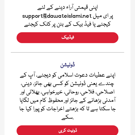
اپنی قیمتی آراء دینے کے لئے
support@dawateislami.net پر ای میل
کیجئے یا فیڈ بیک کے بٹن پر کلک کیجئے
فیڈبیک
ڈونیشن
اپنے عطیات دعوت اسلامی کو دیجئے، آپ کے
چندے یعنی ڈونیشن کو کسی بھی جائز، دینی،
اصلاحی، فلاحی، روحانی، خیرخواہی، بھلائی اور
آمدنی بڑھانے کے جائز اور محفوظ کام میں لگایا
جا سکتا ہے تا کہ بڑھتے اخراجات کو پورا کیا جا
سکے.
ڈونیٹ کریں