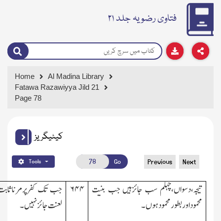
فتاوی رضویہ جلد ۲۱
Home
Al Madina Library
Fatawa Razawiyya Jild 21
Page 78
کیٹیگریز
Go
Previous
Next
Tools
تیجہ،دسواں،چہلم سب جائزہیں جب بنیت
۶۴۴
جب تک کفرپرمرناثابت ن
محمود اور بطورمحمود ہوں۔
لعنت جائزنہیں۔