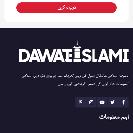
ڈونیٹ کریں
دعوت اسلامی عاشقان رسول کی دینی تحریک ہے جو پوری دنیا میں اسلامی
تعلیمات عام کرنے کی عملی کوششیں کررہی ہے
اہم معلومات