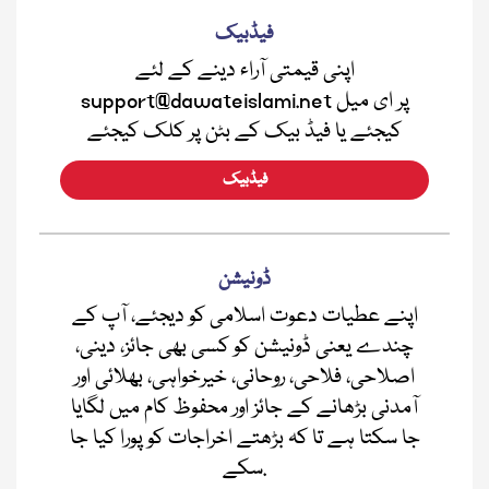
فیڈبیک
اپنی قیمتی آراء دینے کے لئے
support@dawateislami.net پر ای میل
کیجئے یا فیڈ بیک کے بٹن پر کلک کیجئے
فیڈبیک
ڈونیشن
اپنے عطیات دعوت اسلامی کو دیجئے، آپ کے
چندے یعنی ڈونیشن کو کسی بھی جائز، دینی،
اصلاحی، فلاحی، روحانی، خیرخواہی، بھلائی اور
آمدنی بڑھانے کے جائز اور محفوظ کام میں لگایا
جا سکتا ہے تا کہ بڑھتے اخراجات کو پورا کیا جا
سکے.