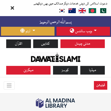
دعوت اسلامی کی دینی خدمات دیگر ممالک میں بھی دیکھئے
ویب سائٹس
اردو
مدنی چینل
کتابیں
القرآن
میڈیا
کورسز
میگزین
ڈونیشن