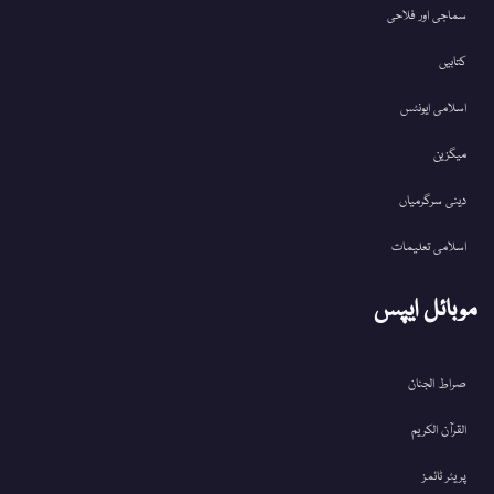
سماجی اور فلاحی
کتابیں
اسلامی ایونٹس
میگزین
دینی سرگرمیاں
اسلامی تعلیمات
موبائل ایپس
صراط الجنان
القرآن الکریم
پریئر ٹائمز