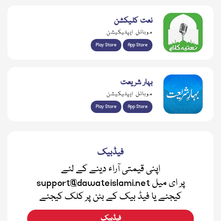
نعت کلیکشن
موبائل ایپلیکیشن
Play Store
App Store
بہار شریعت
موبائل ایپلیکیشن
Play Store
App Store
فیڈبیک
اپنی قیمتی آراء دینے کے لئے
support@dawateislami.net پر ای میل
کیجئے یا فیڈ بیک کے بٹن پر کلک کیجئے
فیڈبیک