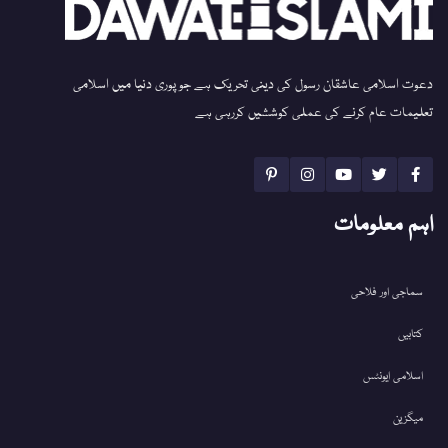
دعوت اسلامی عاشقان رسول کی دینی تحریک ہے جو پوری دنیا میں اسلامی
تعلیمات عام کرنے کی عملی کوششیں کررہی ہے
اہم معلومات
سماجی اور فلاحی
کتابیں
اسلامی ایونٹس
میگزین