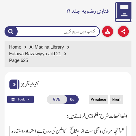
فتاوی رضویہ جلد ۲۱
Home
Al Madina Library
Fatawa Razawiyya Jild 21
Page 625
کیٹیگریز
Go
Previous
Next
Tools
اشعۃاللمعات شرح مشکوٰۃ میں فرماتے ہیں:
"وآنچہ مروی ومحکی ست از مشائخ
کاملین کی روح سے استمداد واستفاد ہ