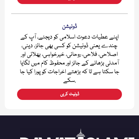
ڈونیشن
اپنے عطیات دعوت اسلامی کو دیجئے، آپ کے
چندے یعنی ڈونیشن کو کسی بھی جائز، دینی،
اصلاحی، فلاحی، روحانی، خیرخواہی، بھلائی اور
آمدنی بڑھانے کے جائز اور محفوظ کام میں لگایا
جا سکتا ہے تا کہ بڑھتے اخراجات کو پورا کیا جا
سکے.
ڈونیٹ کریں