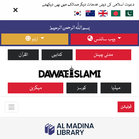
دعوت اسلامی کی دینی خدمات دیگر ممالک میں بھی دیکھئے
ویب سائٹس
اردو
مدنی چینل
کتابیں
القرآن
میڈیا
کورسز
میگزین
ڈونیشن