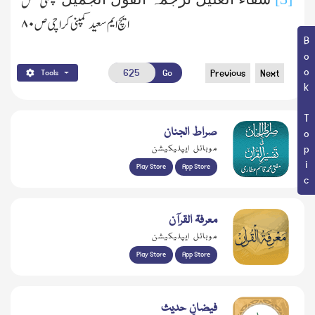
چھٹی فصل
ایچ ایم سعید کمپنی کراچی ص
۸۰
Book Topic
Go
Previous
Next
Tools
صراط الجنان
موبائل ایپلیکیشن
Play Store
App Store
معرفۃ القرآن
موبائل ایپلیکیشن
Play Store
App Store
فیضانِ حدیث