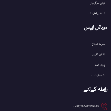
دینی سرگرمیاں
اسلامی تعلیمات
موبائل ایپس
صراط الجنان
القرآن الکریم
پریئر ٹائمز
کلمہ اینڈ دعا
رابطہ کےلئے
21-34921391-93(92+)