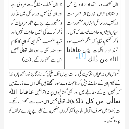
اہل کشف در استمداد از ارواح کمل
جو اہل کشف مشائخ سے مروی ہے
واستفادہ ازاں خارج از حصر ست
اور ان کی کتب ورسائل میں مذکور
درکتب و رسائل ایشاں ومشہور ست
ومشہور ہے ان بے شمار مرویات کو
میاں ایشاں وحاجت نیست کہ آں را
ذکر کرنے کی ہمیں حاجت نہیں اور
ذکر کنیم وشاید کہ منکر متعصب سود
شاید متعصب منکرین کو ان کا کلام
عافانا
نکند او ر اکلمات ایشاں
سود مند بھی نہ ہو، اﷲ تعالٰی ہمیں
[1]
اﷲ من ذٰلك
"
اس سے محفوظ رکھے۔(ت)
افسوس ان مدعیان حقانیت کی حالت یہاں تك پہنچی کہ بندگان خدا محبوبان خدا
کے کلام ان کے سامنے پیش کرنا عبث وبے سود سمجھتے ہیں بلکہ اس سے ڈرتے ہیں
عافانا اﷲ
کہ کہیں ان کے مقابلے میں اور بھی گستاخیوں پر نہ اترآئیں
تعالٰی من کل ذٰلک
(اﷲ تعالٰی ہمیں اس سب سے محفوظ رکھے۔
ت)لہذا میں صرف اقوال علماء پر اکتفا کروں جنھیں مانے بغیر بے چارے مخالف کو
چارہ نہیں۔