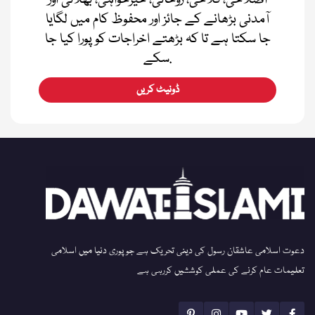
اصلاحی، فلاحی، روحانی، خیرخواہی، بھلائی اور
آمدنی بڑھانے کے جائز اور محفوظ کام میں لگایا
جا سکتا ہے تا کہ بڑھتے اخراجات کو پورا کیا جا
سکے.
ڈونیٹ کریں
دعوت اسلامی عاشقان رسول کی دینی تحریک ہے جو پوری دنیا میں اسلامی
تعلیمات عام کرنے کی عملی کوششیں کررہی ہے