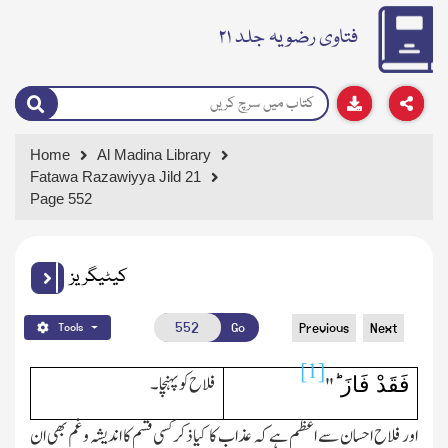
فتاوی رضویہ جلد ۲۱
Home
Al Madina Library
Fatawa Razawiyya Jild 21
Page 552
کیٹیگریز
Go
Previous
Next
Tools
[1]
فَقَدْ فَازَ ؕ
فلاح کو پہنچا۔
"
اور فلاح احسان سے اعظم ہے کہ عذاب کا کیا ذکر کسی قسم کا اندیشہ وغم بھی ان