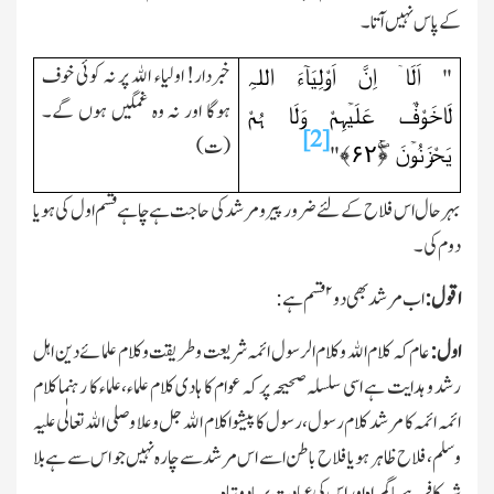
کے پاس نہیں آتا۔
اَلَاۤ اِنَّ اَوْلِیَآءَ اللہِ
خبردار! اولیاء اﷲ پر نہ کوئی خوف
"
ہوگا اور نہ وہ غمگین ہوں گے۔
لَاخَوْفٌ عَلَیۡہِمْ وَلَا ہُمْ
[2]
(ت)
یَحْزَنُوۡنَ ﴿ۚۖ
۶۲
﴾
"
بہرحال اس فلاح کے لئے ضرور پیر ومرشد کی حاجت ہے چاہے قسم اول کی ہو یا
دوم کی ۔
۲
اقول:
اب مرشد بھی دو
قسم ہے:
اول:
عام کہ کلام اﷲ وکلام الرسول ائمہ شریعت وطریقت وکلام علمائے دین اہل
رشد و ہدایت ہے اسی سلسلہ صحیحہ پر کہ عوام کا ہادی کلام علماء،علماء کا رہنما کلام
ائمہ ائمہ کا مرشد کلام رسول،رسول کا پیشوا کلام اﷲ جل وعلا وصلی اﷲ تعالٰی علیہ
وسلم،فلاح ظاہر ہو یا فلاح باطن اسے اس مرشد سے چارہ نہیں جو اس سے ہے بلا
شبہ کافر ہے یا گمراہ اور اس کی عبادت بربادو تباہ۔