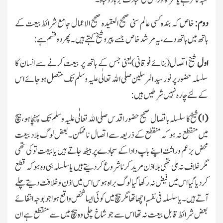
دوم:
خاص کہ بندہ کسی عالم سنی صحیح العقیدہ صحیح الاعمال جامع شرائط بیعت کے
ہاتھ میں ہاتھ دے،یہ مرشد خاص جسے پیر وشیخ کہتے ہیں۔پھر دو قسم ہے:
اول
شیخ اتصال(بنائے فوقانی)یعنی جس کے ہاتھ پر بیعت کرنے سے انسان کا
سلسلہ حضور پر نور سید المرسلین صلی اﷲ تعالٰی علیہ وسلم تك متصل ہوجائے اس
کےلئے چارہ نہیں شرطیں ہیں:
(
۱)
شیخ کا سلسلہ باتصال صحیح حضور اقدس صلی اﷲ تعالٰی علیہ وسلم تك پہنچا ہو،بیچ
میں منقطع نہ ہو کہ منقطع کے ذریعہ سے اتصال ناممکن۔بعض لوگ بلاد بیعت
محض بزعم وراثت اپنے باپ دادا کے سجادے پر بیٹھ جاتے ہیں یا بیعت تو کی تھی
مگر خلاف نہ ملی تھی بلا اذن مرید کرنا شروع کردیتے ہیں یا سلسلہ ہی وہ ہو کہ قطع
کردیا گیا اس میں فیض نہ رکھا گیا لوگ براہ ہوس اس میں اذن وخلافت دیتے چلے
آتے ہیں۔یاسلسلہ فی نفسہٖ اچھا تھا مگر بیچ میں کوئی ایسا شخص واقع ہواجو بوجہ انتفائے
بعض شرائط قابل بیعت نہ تھا اس سے جو شاخ چلی وہ بیچ میں سے منقطع ہے ان