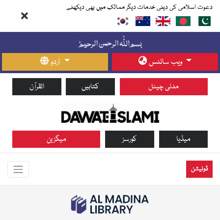
دعوت اسلامی کی دینی خدمات دیگر ممالک میں بھی دیکھئے
ویب سائٹس
اردو
مدنی چینل
کتابیں
القرآن
میڈیا
کورسز
میگزین
ڈونیشن