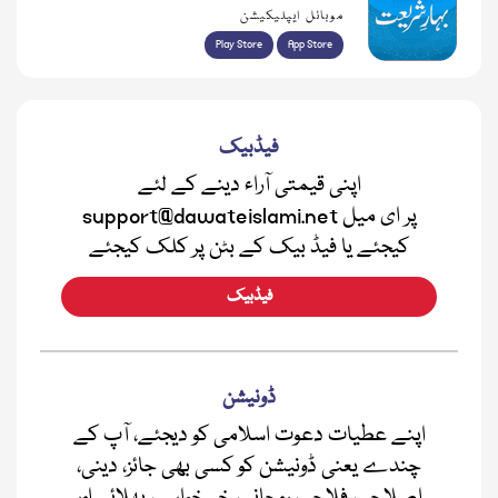
موبائل ایپلیکیشن
Play Store
App Store
فیڈبیک
اپنی قیمتی آراء دینے کے لئے
support@dawateislami.net پر ای میل
کیجئے یا فیڈ بیک کے بٹن پر کلک کیجئے
فیڈبیک
ڈونیشن
اپنے عطیات دعوت اسلامی کو دیجئے، آپ کے
چندے یعنی ڈونیشن کو کسی بھی جائز، دینی،