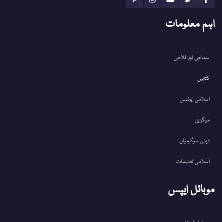
اہم معلومات
سماجی اور فلاحی
کتابیں
اسلامی ایونٹس
میگزین
دینی سرگرمیاں
اسلامی تعلیمات
موبائل ایپس