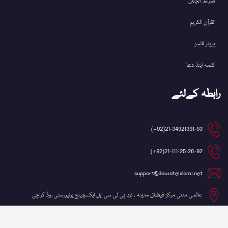
صراط الجنان
القرآن الکریم
پریئر ٹائمز
کلمہ اینڈ دعا
رابطہ کےلئے
21-34921391-93(92+)
21-111-25-26-92(92+)
support@dawateislami.net
عالمی مدنی مرکز فیضان مدینہ ، نزد پی ٹی سی ایل ایکسچینج یونیورسٹی روڈ کراچی
©کاپی رائٹ 2026 شعبہ آئی ٹی، دعوتِ اسلامی