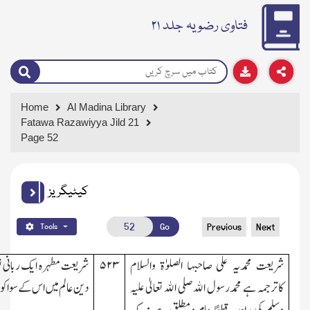
فتاوی رضویہ جلد ۲۱
Home
Al Madina Library
Fatawa Razawiyya Jild 21
Page 52
کیٹیگریز
Go
Previous
Next
Tools
شریعت محمدیہ علی صاحبہا الصلوٰۃ والسلام
۵۲۳
شریعت مطہرہ ایک ربانی ن
کاترجمہ ہے محمدرسول اﷲ صلی اﷲ تعالیٰ علیہ
دین عالم میں اس کے سوا کو