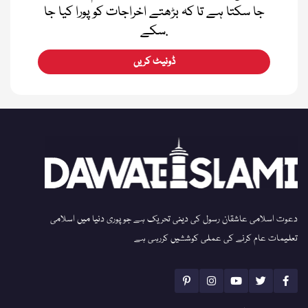
جا سکتا ہے تا کہ بڑھتے اخراجات کو پورا کیا جا
سکے.
ڈونیٹ کریں
دعوت اسلامی عاشقان رسول کی دینی تحریک ہے جو پوری دنیا میں اسلامی
تعلیمات عام کرنے کی عملی کوششیں کررہی ہے