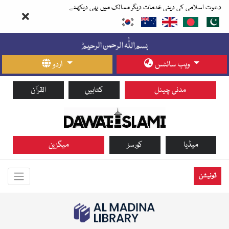
دعوت اسلامی کی دینی خدمات دیگر ممالک میں بھی دیکھئے
ویب سائٹس
اردو
مدنی چینل
کتابیں
القرآن
میڈیا
کورسز
میگزین
ڈونیشن