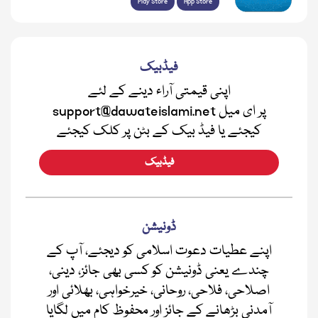
Play Store
App Store
فیڈبیک
اپنی قیمتی آراء دینے کے لئے
support@dawateislami.net پر ای میل
کیجئے یا فیڈ بیک کے بٹن پر کلک کیجئے
فیڈبیک
ڈونیشن
اپنے عطیات دعوت اسلامی کو دیجئے، آپ کے
چندے یعنی ڈونیشن کو کسی بھی جائز، دینی،
اصلاحی، فلاحی، روحانی، خیرخواہی، بھلائی اور
آمدنی بڑھانے کے جائز اور محفوظ کام میں لگایا