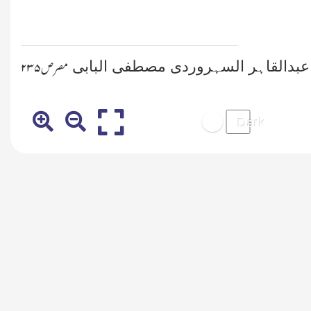
ب عبدالقاہر السہروردی مصطفی البابی
مصر ص
۲۳۵