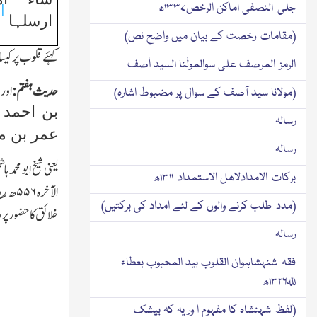
جلی النصفی اماکن الرخص۱۳۳۷ھ
]
ارسلہا
(مقامات رخصت کے بیان میں واضح نص)
کہئے قلوب پر کیس
الرمز المرصف علی سوالمولٰنا السید اٰصف
حدیث ہفتم:
اور 
(مولانا سید آصف کے سوال پر مضبوط اشارہ)
بن احمد ا
رسالہ
عمر بن مس
رسالہ
یعنی شیخ ابو محم
برکات الامدادلاھل الاستمداد ۱۳۱۱ھ
الآخرہ
۵۵۶
ھ؁
(مدد طلب کرنے والوں کے لئے امداد کی برکتیں)
خلائق کا حضور پر 
رسالہ
فقہ شنہشاہوان القلوب بید المحبوب بعطاء
ﷲ۱۳۲۶ھ
(لفظ شہنشاہ کا مفہوم ا ور یہ کہ بیشك