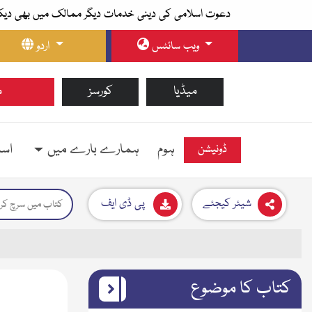
دعوت اسلامی کی دینی خدمات دیگر ممالک میں بھی دیک
ویب سائٹس
اردو
میڈیا
کورسز
م
ہوم
ہمارے بارے میں
اسل
ڈونیشن
شیئر کیجئے
پی ڈی ایف
کتاب کا موضوع