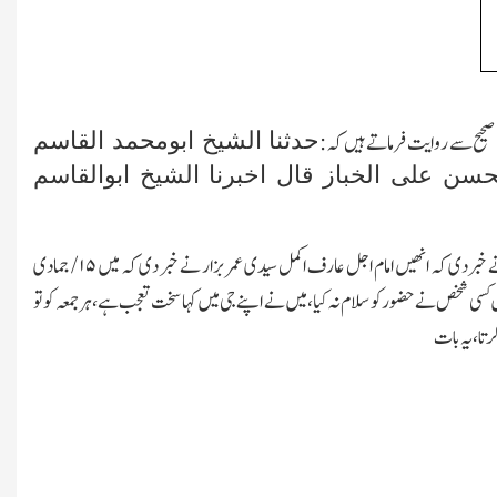
حدثنا الشیخ ابومحمد القاسم
صحیح سے روایت فرماتے ہیں کہ:
حسن علی الخباز قال اخبرنا الشیخ ابوالقاسم
ے خبردی کہ انھیں امام اجل عارف اکمل سیدی عمر بزار نے خبر دی کہ میں
۱۵ /
جمادی
ہ میں کسی شخص نے حضور کو سلام نہ کیا،میں نے اپنے جی میں کہا سخت تعجب ہے،ہر جمعہ کو تو
کرتا،یہ بات