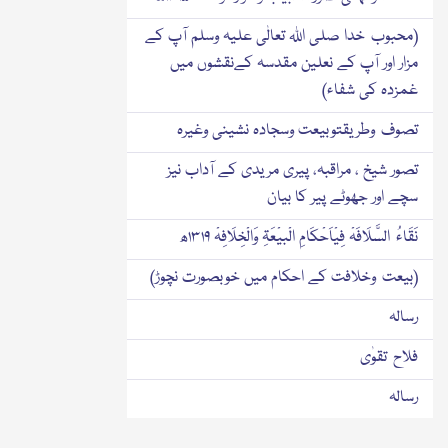
(محبوب خدا صلی اﷲ تعالٰی علیہ وسلم آپ کے
مزار اور آپ کے نعلین مقدسہ کےنقشوں میں
غمزدہ کی شفاء)
تصوف وطریقتوبیعت وسجادہ نشینی وغیرہ
تصور شیخ ، مراقبہ، پیری مریدی کے آداب نیز
سچے اور جھوٹے پیر کا بیان
نَقَاءُ السَّلَافَہْ فِیْاَحْکَامِ الْبیْعَۃِ وَالْخِلَافِہْ ۱۳۱۹ھ
(بیعت وخلافت کے احکام میں خوبصورت نچوڑ)
رسالہ
فلاح تقوٰی
رسالہ
مقال العرفاءباعزاز شرع وعلماء<sup></sup>