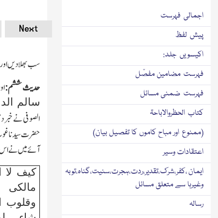
اجمالی فہرست
Next
پیش لفظ
اکیسویں جلد:
سب بھلادیں اور پ
فہرست مضامین مفصّل
حدیث ششم:
او
فہرست ضمنی مسائل
سالم الد
کتاب الحظروالاباحۃ
الصوفی نے خبر د
(ممنوع اور مباح کاموں کا تفصیل بیان)
حضرت سیدنا غوث 
آئے میں نے اس ا
اعتقادات وسیر
ایمان ،کفر،شرک،تقدیر،ردت،ہجرت،سنیت،گناہ،توبہ
کیف لا 
وغیرہا سے متعلق مسائل
مالکی 
وقلوب ال
رسالہ
شاء ام