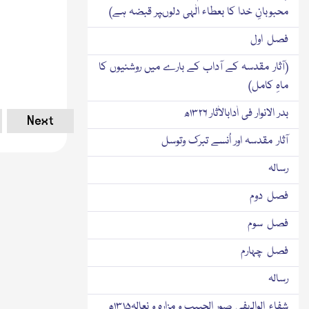
محبوبانِ خدا کا بعطاء الٰہی دلوںپر قبضہ ہے)
فصل اول
(آثار مقدسہ کے آداب کے بارے میں روشنیوں کا
ماہِ کامل)
بدر الانوار فی اٰدابالاٰثار ۱۳۲۶ھ
Next
آثار مقدسہ اور اُنسے تبرك وتوسل
رسالہ
فصل دوم
فصل سوم
فصل چہارم
رسالہ
شفاء الوالہفی صور الحبیب و مزارہ و نعالہ۱۳۱۵ھ