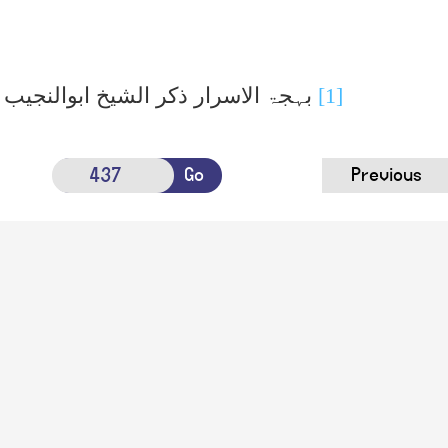
[1]
بہجۃ الاسرار ذکر الشیخ ابوالنجی
Go
Previous