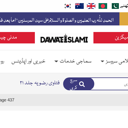
ھئے
یگزین
مدنی چین
امی سروسز
سماجی خدمات
خبریں اور اپڈیٹس
رو
سرچ
فتاوی رضویہ جلد ۲۱
کریں
age 437