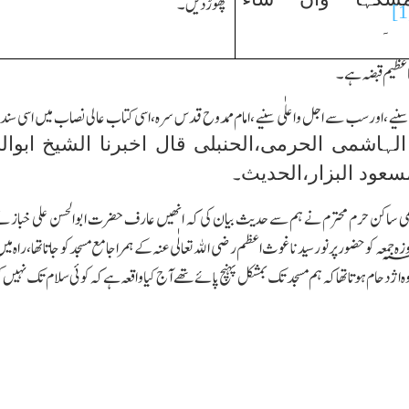
چھوڑدیں۔
[1
۔
ا عظیم قبضہ ہے۔
سنیے،اور سب سے اجل واعلٰی سنیے،امام ممدوح قدس سرہ،اسی کتاب عالی نصاب میں اسی سند 
لہاشمی الحرمی،الحنبلی قال اخبرنا الشیخ ابوال
عود البزار،الحدیث
۔
د ہاشمی ساکن حرم محترم نے ہم سے حدیث بیان کی کہ انھیں عارف حضرت ابوالحسن علی خباز ن
 روزہ جمعہ کو حضورپر نور سید نا غوث اعظم رضی اﷲ تعالٰی عنہ کے ہمرا جامع مسجد کو جاتا تھا،را
وہ اژدحام ہوتاتھا کہ ہم مسجد تك بمشکل پہنچ پائے تھے آج کیا واقعہ ہےکہ کوئی سلام تك نہیں 