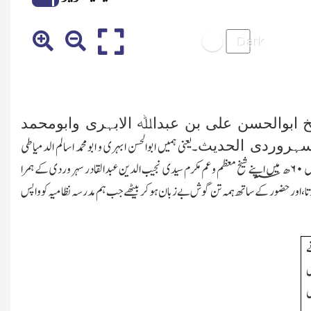
یخ ابوالحسن علی بن عبداﷲ الابہری وابومحمد
لسہروردی الحدیث
۔یعنی ہمیں ابوالحسن ابہری و ابومحمد اسالم الدمیاطی
یں
۶۰
ھ؁ میں اپنے شیخ معظم وعم مکرم سیدی نجیب الدین عبدالقادر سہروردی کے ہمرا
اور حضور کے ساتھ ہمہ تن گوش بے زبان ہوکر بیٹھے جب ہم مدرسہ نظامیہ کو واپس
ے
ل