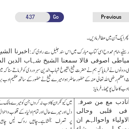
Go
Previous
ھر ایك آن میں عطا فرمادیں۔
اخبرنا الش
ر سنیے،امام ممدوح اسی کتاب مبارك میں اس سند جلیل سے راوی کہ:
میاطی اصوفی قالا سمعنا الشیخ شہاب الدین ا
ی،دونوں نے فرمایا کہ ہم نے حضرت شیخ الشیوخ شہاب الدین سہروردی کو فرماتے سنا کہ م
اعظم رضی اﷲ تعالٰی عنہ کے حضور حاضرہوا،میرے شیخ نے حضور کے ساتھ عظیم ادب برتا،
دب کا حال پوچھا۔فرمایا:
اتادب مع من صرفہ
میں کیونکر ان کا ادب نہ کروں جن کومیرے مالك ن
فی قلبی وحالی
دل اور میرے حال اور تمام اولیاء کے قلوب و احوا
اولیاء واحوالہم ان
پر تصرف بخشاہے۔چاہیں روك لیں چاہیں
سکہا وان شاء