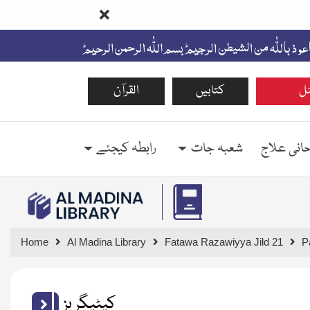
ل
کتابیں
القرآن
حانی علاج
شعبہ جات
رابطہ کیجئے
Home
Al Madina Library
Fatawa Razawiyya Jild 21
P
کیٹیگریز