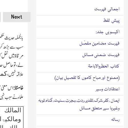
اجمالی فہرست
Next
پیش لفظ
اکیسویں جلد:
بالجملہ حدیث حکم
فہرست مضامین مفصّل
سب سے بڑھ کر ج
فہرست ضمنی مسائل
مرقاۃ میں نقل ک
لے،تو حاصل حدیث
کتاب الحظروالاباحۃ
کما
علاقہ نہیں،
(ممنوع اور مباح کاموں کا تفصیل بیان)
خامسًا:
اس معنی ح
اعتقادات وسیر
علماء نے سبب نہی 
ایمان ،کفر،شرک،تقدیر،ردت،ہجرت،سنیت،گناہ،توبہ
وغیرہا سے متعلق مسائل
المالك 
ومالکیۃ
رسالہ
مالك ا