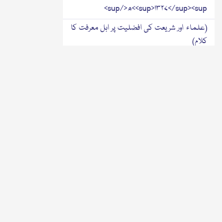
<sup>۱۳۲۷</sup><sup>ھ</sup>
(علماء اور شریعت کی افضلیت پر اہل معرفت کا
کلام)
رسالہ
الیاقوتۃ الواسطۃ فی قلبعقد الرابطۃ<sup>
</sup><sup>۱۲۰۹</sup><sup>ھ</sup>
(وہ یاقوت جو خالص عقد رابطہ کا ذریعہ ہے)
شرب و طعام
دعوت ولیمہ،مہمانی،ذبیحہ،شکار،گوشت وغیرہا
سے متعلق مسائل