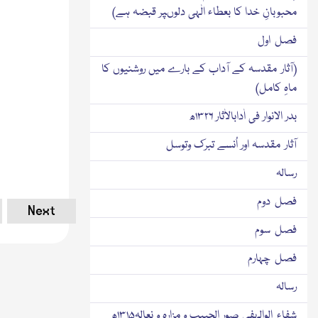
محبوبانِ خدا کا بعطاء الٰہی دلوںپر قبضہ ہے)
فصل اول
(آثار مقدسہ کے آداب کے بارے میں روشنیوں کا
ماہِ کامل)
بدر الانوار فی اٰدابالاٰثار ۱۳۲۶ھ
آثار مقدسہ اور اُنسے تبرك وتوسل
رسالہ
فصل دوم
Next
فصل سوم
فصل چہارم
رسالہ
شفاء الوالہفی صور الحبیب و مزارہ و نعالہ۱۳۱۵ھ