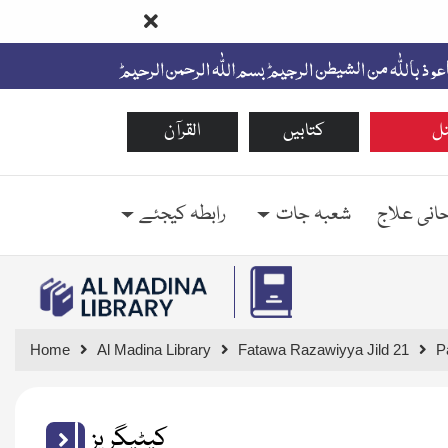
ل
کتابیں
القرآن
حانی علاج
شعبہ جات
رابطہ کیجئے
Home
Al Madina Library
Fatawa Razawiyya Jild 21
P
کیٹیگریز