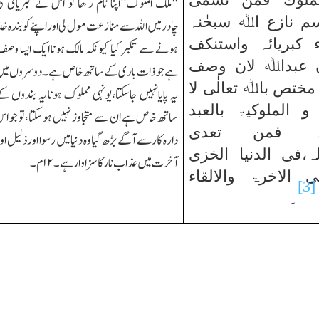
"ملك الملوک"اپنا نام رکھا تو اس نے کبریائی ک
سم نازع اﷲ سبحٰنہ
چادرمیں اﷲ سے منازعت مول لی اوراپنے کو بندہ خد
 کبریائہ واستنکف
ہونے سے تکبر کیا کیونکہ مالك ہونا ایك ایسا وص
 عبداﷲ لان وصف
ہے جو ذات باری کے ساتھ خاص ہے۔دوسروں می
 مختص باﷲ تعالٰی لا
یہ پایانہیں جاسکتا،یونہی مملوك ہونا یہ بندوں ک
و الملوکیۃ بالعبد
ساتھ خاص ہے ان سے متجاوز نہیں ہوسکتا،تو جو ا
وزہ فمن تعدی
دارہ کار سے آگے بڑھ گیا وہ دنیا میں رسو ا اور ذلیل او
ہ،فی الدنیا الخزی
آخرت میں عذاب نار کا سزاوار ہے۔
۱۲
م۔
ی الاخرۃ والالقاء
[3]
۔