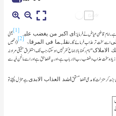
[1]
ای اکبر من یغضب علیہ
 ہے۔امام قاضی عیاض نے فرمایا:
یعنی
[2]
ٰی
نقلہما فی المرقاۃ
اسے سخت تر عذاب فرمائے گا۔
(انھیں
ك الاملاک
"نام رکھنا بالاجماع کفر نہیں ہوسکتا،جب تك استغراق حقیقی مراد نہ
ے زیادہ سخت عذاب وغضب رب الارباب ہے،اور یہ قطعا حق ہے اور اسے مانحن فیہ سے
اشد العذاب الابدی
ڑھ کر منزلت کا مدعی قطعا مستحق
ہے تنزل لیجئے تو
ی
ے