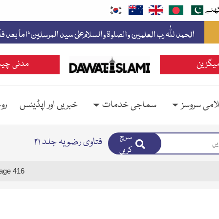
ھئے
یگزین
مدنی چین
امی سروسز
سماجی خدمات
خبریں اور اپڈیٹس
رو
سرچ
فتاوی رضویہ جلد ۲۱
کریں
age 416