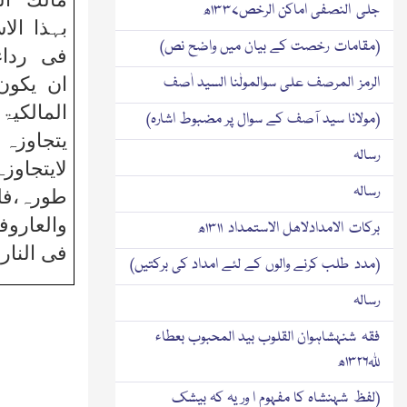
جلی النصفی اماکن الرخص۱۳۳۷ھ
بہذا الا
(مقامات رخصت کے بیان میں واضح نص)
فی رداء
الرمز المرصف علی سوالمولٰنا السید اٰصف
ان یکون
المالکیۃ
(مولانا سید آصف کے سوال پر مضبوط اشارہ)
یتجاوزہ 
رسالہ
لایتجا
رسالہ
طورہ،فل
والعاروف
برکات الامدادلاھل الاستمداد ۱۳۱۱ھ
فی النار
(مدد طلب کرنے والوں کے لئے امداد کی برکتیں)
رسالہ
فقہ شنہشاہوان القلوب بید المحبوب بعطاء
ﷲ۱۳۲۶ھ
(لفظ شہنشاہ کا مفہوم ا ور یہ کہ بیشك