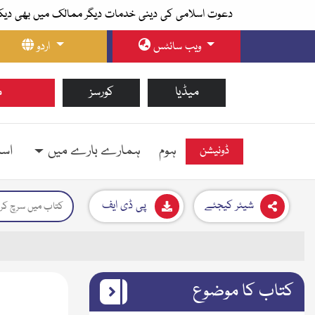
دعوت اسلامی کی دینی خدمات دیگر ممالک میں بھی دیک
ویب سائٹس
اردو
میڈیا
کورسز
م
ہوم
ہمارے بارے میں
اسل
ڈونیشن
شیئر کیجئے
پی ڈی ایف
کتاب کا موضوع