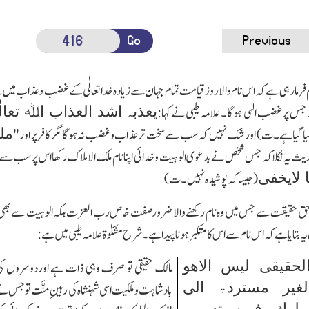
Go
Previous
 فرمارہی ہے کہ اس نام والا روز قیامت تمام جہان سے زیادہ خدا تعالٰی کے غضب وعذاب میں
یعذبہ اشد العذاب اﷲ تعال
س پرغضب الہی ہوگا۔ علامہ طیبی نے کہا:
مل
یا گیا ہے۔ت) اور شك نہیں کہ سب سے سخت تر عذاب وغضب نہ ہوگا مگرکافرپر اور"
 یہ نکلا کہ جس شخص نے بد عوٰی الوہیت و خدائی اپنا نام ملك الاملاك رکھا اس پرسب س
 لایخفی
(جیسا کہ پوشیدہ نہیں۔ت)
ق حقیقت سے جس میں وہ نام رکھنے والا ضرور صفت خاص رب العزت بلکہ الوہیت سے بھی ب
یہ بتایا ہے کہ اس نام سے ا س کا متکبر ہونا پیدا ہے۔ شرح مشکوٰۃ علامہ طیبی میں ہے:
الحقیقی لیس الاھو
مالك حقیقی تو صرف وہی ذات ہے اوردوسروں ک
الغیر مستردۃ الی
بادشاہت وملکیت اسی شہنشاہ کی رہینِ منَّت تو جس ن
لملوك فمن تسمی