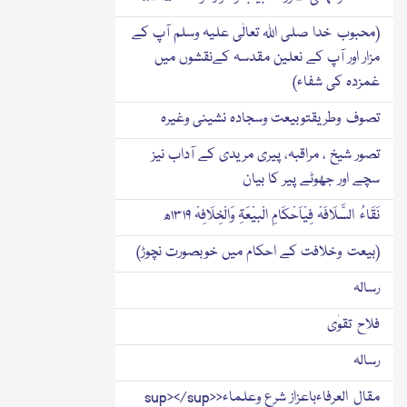
(محبوب خدا صلی اﷲ تعالٰی علیہ وسلم آپ کے
مزار اور آپ کے نعلین مقدسہ کےنقشوں میں
غمزدہ کی شفاء)
تصوف وطریقتوبیعت وسجادہ نشینی وغیرہ
تصور شیخ ، مراقبہ، پیری مریدی کے آداب نیز
سچے اور جھوٹے پیر کا بیان
نَقَاءُ السَّلَافَہْ فِیْاَحْکَامِ الْبیْعَۃِ وَالْخِلَافِہْ ۱۳۱۹ھ
(بیعت وخلافت کے احکام میں خوبصورت نچوڑ)
رسالہ
فلاح تقوٰی
رسالہ
مقال العرفاءباعزاز شرع وعلماء<sup></sup>