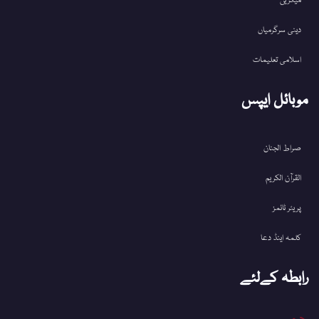
میگزین
دینی سرگرمیاں
اسلامی تعلیمات
موبائل ایپس
صراط الجنان
القرآن الکریم
پریئر ٹائمز
کلمہ اینڈ دعا
رابطہ کےلئے