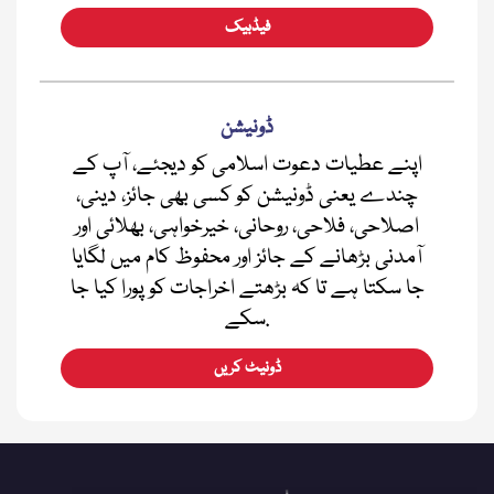
فیڈبیک
ڈونیشن
اپنے عطیات دعوت اسلامی کو دیجئے، آپ کے
چندے یعنی ڈونیشن کو کسی بھی جائز، دینی،
اصلاحی، فلاحی، روحانی، خیرخواہی، بھلائی اور
آمدنی بڑھانے کے جائز اور محفوظ کام میں لگایا
جا سکتا ہے تا کہ بڑھتے اخراجات کو پورا کیا جا
سکے.
ڈونیٹ کریں