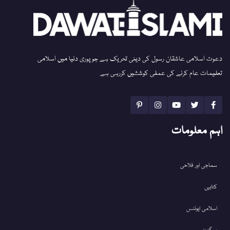
دعوت اسلامی عاشقان رسول کی دینی تحریک ہے جو پوری دنیا میں اسلامی
تعلیمات عام کرنے کی عملی کوششیں کررہی ہے
اہم معلومات
سماجی اور فلاحی
کتابیں
اسلامی ایونٹس