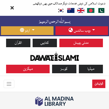
دعوت اسلامی کی دینی خدمات دیگر ممالک میں بھی دیکھئے
ویب سائٹس
اردو
مدنی چینل
کتابیں
القرآن
میڈیا
کورسز
میگزین
ڈونیشن