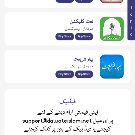
Book Topic
نعت کلیکشن
موبائل ایپلیکیشن
Play Store
App Store
بہار شریعت
موبائل ایپلیکیشن
Play Store
App Store
فیڈبیک
اپنی قیمتی آراء دینے کے لئے
support@dawateislami.net پر ای میل
کیجئے یا فیڈ بیک کے بٹن پر کلک کیجئے